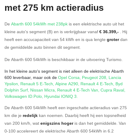
met 275 km actieradius
De
Abarth 600 54kWh met 238pk
is een elektrische auto uit het
kleine auto's segment (B) en is verkrijgbaar vanaf
€ 36.399,-
. Hij
heeft een accucapaciteit van 54
kWh en is qua lengte
groter
dan
de gemiddelde auto binnen dit segment.
De Abarth 600 54kWh is beschikbaar in de
uitvoering
Turismo
.
In het kleine auto's segment is niet alleen de elektrische Abarth
600 leverbaar, maar ook de
Opel Corsa
,
Peugeot 208
,
Lancia
Ypsilon
,
Renault 5 E-Tech
,
Alpine A290
,
Renault 4 E-Tech
,
Byd
Dolphin Surf
,
Nissan Micra
,
Renault 4 E-Tech Van
,
Cupra Raval
,
Volkswagen ID.Polo
,
Hyundai IONIQ 3
.
De Abarth 600 54kWh heeft een ingeschatte actieradius van 275
km die je
redelijk
kan noemen. Daarbij heeft hij een topsnelheid
van 200 km/h, wat
enigszins hoger
is dan het gemiddelde. Van
0-100 accelereert de elektrische Abarth 600 54kWh in 6.2