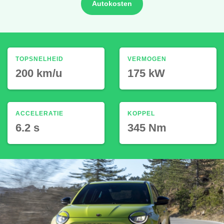
Autokosten
TOPSNELHEID
VERMOGEN
200 km/u
175 kW
ACCELERATIE
KOPPEL
6.2 s
345 Nm