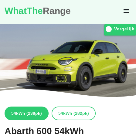
WhatThe
Range
Vergelijk
54kWh
(238pk)
54kWh
(282pk)
Abarth
600 54kWh