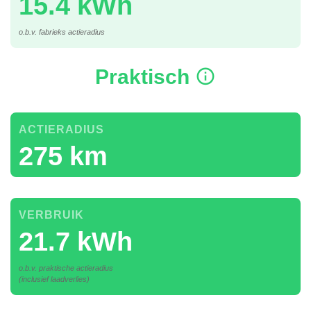
15.4 kWh
o.b.v. fabrieks actieradius
Praktisch
ACTIERADIUS
275 km
VERBRUIK
21.7 kWh
o.b.v. praktische actieradius
(inclusief laadverlies)