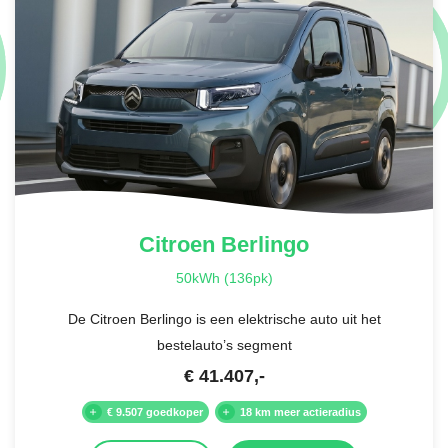
Citroen
Berlingo
50kWh (136pk)
De Citroen Berlingo is een elektrische auto uit het
bestelauto’s segment
€
41.407
,-
€ 9.507 goedkoper
18 km meer actieradius