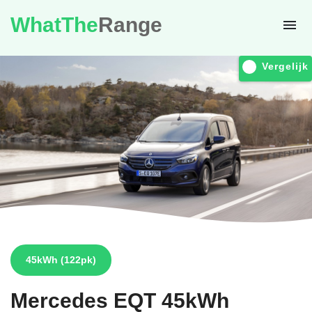
WhatThe
Range
Vergelijk
45kWh
(122pk)
Mercedes
EQT 45kWh