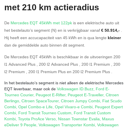
met 210 km actieradius
De
Mercedes EQT 45kWh met 122pk
is een elektrische auto uit
het bestelauto’s segment (N) en is verkrijgbaar vanaf
€ 50.914,-
.
Hij heeft een accucapaciteit van 45
kWh en is qua lengte
kleiner
dan de gemiddelde auto binnen dit segment.
De Mercedes EQT 45kWh is beschikbaar in de
uitvoeringen
200
l1 Advanced Plus
,
200 l2 Advanced Plus
,
200 l1 Premium
,
200
l2 Premium
,
200 l1 Premium Plus
en
200 l2 Premium Plus
.
In het bestelauto’s segment is niet alleen de elektrische Mercedes
EQT leverbaar, maar ook de
Volkswagen ID.Buzz
,
Ford E-
Tourneo Courier
,
Peugeot E-Rifter
,
Peugeot E-Traveller
,
Citroen
Berlingo
,
Citroen SpaceTourer
,
Citroen Jumpy Combi
,
Fiat Scudo
Combi
,
Opel Combo-e Life
,
Opel Vivaro-e Combi
,
Peugeot Expert
Combi
,
Ford Transit Tourneo Custom
,
Ford Transit Custom
Kombi
,
Toyota ProAce Verso
,
Nissan Townstar Evalia
,
Maxus
eDeliver 9 People
,
Volkswagen Transporter Kombi
,
Volkswagen