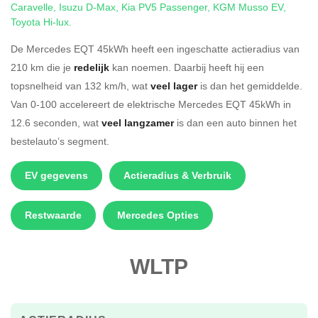
Caravelle
,
Isuzu D-Max
,
Kia PV5 Passenger
,
KGM Musso EV
,
Toyota Hi-lux
.
De Mercedes EQT 45kWh heeft een ingeschatte actieradius van
210 km die je
redelijk
kan noemen. Daarbij heeft hij een
topsnelheid van 132 km/h, wat
veel lager
is dan het gemiddelde.
Van 0-100 accelereert de elektrische Mercedes EQT 45kWh in
12.6 seconden, wat
veel langzamer
is dan een auto binnen het
bestelauto’s segment.
EV gegevens
Actieradius & Verbruik
Restwaarde
Mercedes Opties
WLTP