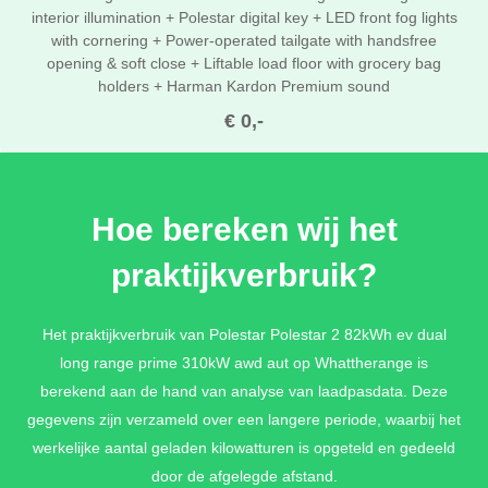
interior illumination + Polestar digital key + LED front fog lights
with cornering + Power-operated tailgate with handsfree
opening & soft close + Liftable load floor with grocery bag
holders + Harman Kardon Premium sound
€ 0,-
PRIME PACK
Hoe bereken wij het
PLUS PACK + PILOT PACK + CLIMATE PACK + Privacy glass on
praktijkverbruik?
rear windows
€ 0,-
Het praktijkverbruik van Polestar Polestar 2 82kWh ev dual
long range prime 310kW awd aut op Whattherange is
PRO PACK
berekend aan de hand van analyse van laadpasdata. Deze
gegevens zijn verzameld over een langere periode, waarbij het
20" Pro Graphite lichtmetalen velgen + Black seatbelt with
werkelijke aantal geladen kilowatturen is opgeteld en gedeeld
Swedish gold stripe + Golden valve caps
door de afgelegde afstand.
€ 1.500,-