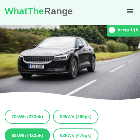
WhatThe
Range
Vergelijk
70kWh
(272pk)
82kWh
(299pk)
82kWh
(422pk)
82kWh
(476pk)