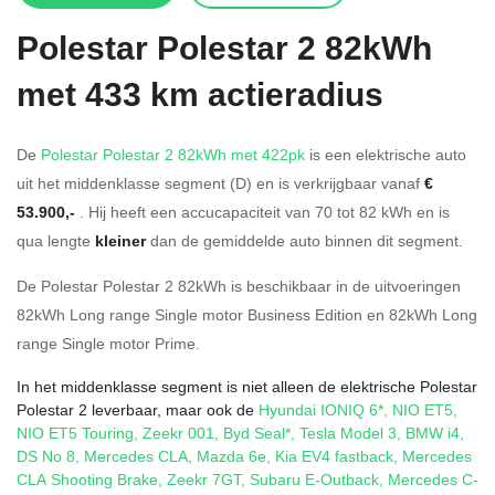
Polestar
Polestar 2 82kWh
met 433 km actieradius
De
Polestar Polestar 2 82kWh met 422pk
is een elektrische auto
uit het middenklasse segment (D) en is verkrijgbaar vanaf
€
53.900,-
. Hij heeft een accucapaciteit van 70
tot 82
kWh en is
qua lengte
kleiner
dan de gemiddelde auto binnen dit segment.
De Polestar Polestar 2 82kWh is beschikbaar in de
uitvoeringen
82kWh Long range Single motor Business Edition
en
82kWh Long
range Single motor Prime
.
In het middenklasse segment is niet alleen de elektrische Polestar
Polestar 2 leverbaar, maar ook de
Hyundai IONIQ 6*
,
NIO ET5
,
NIO ET5 Touring
,
Zeekr 001
,
Byd Seal*
,
Tesla Model 3
,
BMW i4
,
DS No 8
,
Mercedes CLA
,
Mazda 6e
,
Kia EV4 fastback
,
Mercedes
CLA Shooting Brake
,
Zeekr 7GT
,
Subaru E-Outback
,
Mercedes C-