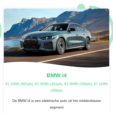
BMW
i4
81.1kWh (601pk)
,
81.3kWh (401pk)
,
81.3kWh (340pk)
,
67.1kWh
(286pk)
De BMW i4 is een elektrische auto uit het middenklasse
segment