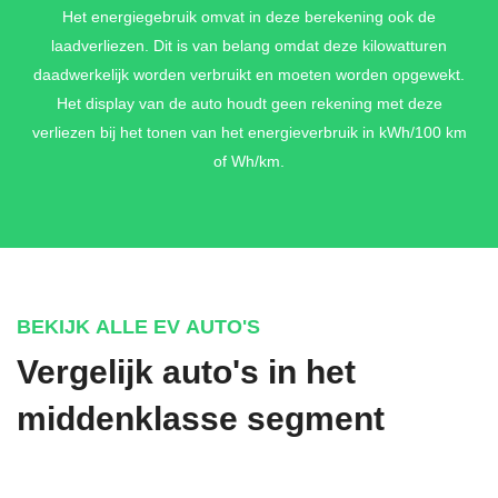
Het energiegebruik omvat in deze berekening ook de
laadverliezen. Dit is van belang omdat deze kilowatturen
daadwerkelijk worden verbruikt en moeten worden opgewekt.
CLIMATE PACK
Het display van de auto houdt geen rekening met deze
Energy saving heat pump + Heated rear seats + Heated
verliezen bij het tonen van het energieverbruik in kWh/100 km
steering wheel + Heated washer fluid wiper nozzles
of Wh/km.
€ 1.250,-
BEKIJK ALLE EV AUTO'S
Vergelijk auto's in het
middenklasse segment