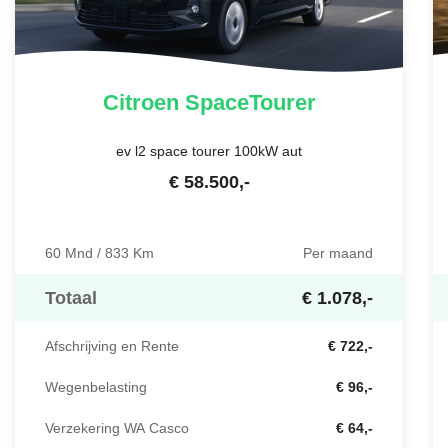
Citroen
SpaceTourer
ev l2 space tourer 100kW aut
€
58.500
,-
60 Mnd / 833 Km
Per maand
Totaal
€ 1.078,-
Afschrijving en Rente
€ 722,-
Wegenbelasting
€ 96,-
Verzekering WA Casco
€ 64,-