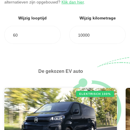
alternatieven zijn opgebouwd?
Klik dan hier
.
Wijzig looptijd
Wijzig kilometrage
60
10000
De gekozen EV auto
ELEKTRISCH 100%