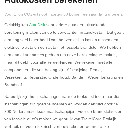
Autokosten berekenen
Voor 1 ton CO2-uitstoot moeten 50 bomen een jaar lang groeien.
Gelukkig kan
AutoDisk
voor iedere auto een uitstekende
berekening maken van de te verwachten maandkosten. Dat geeft
een nog veel beter beeld van het verschil in kosten tussen een
Rijdt u meer dan 500
Ja
Nee
elektrische auto en een auto met fossiele brandstof. We hebben
kilometer privé?
een aantal aannames gedaan om deze berekening te maken,
maar dit geldt voor alle vergelijkingen. We rekenen met alle
Belastingspercentage
componenten die van belang zijn: Afschrijving, Rente,
37,07% (Belastbaar tot €
Verzekering, Reparatie, Onderhoud, Banden, Wegenbelasting en
69.398,-)
Brandstof.
49,50% (Belastbaar van €
Natuurlijk zijn het inschattingen naar de toekomst toe, maar die
69.399,- )
inschattingen zijn goed te noemen en worden gebruikt door ca.
200 Nederlandse leasemaatschappijen. Voor de brandstofkosten
Eigen bijdrage
van fossiele auto's maken we gebruik van TravelCard Praktijk
verbruik en voor elektrisch verbruik rekenen we met onze