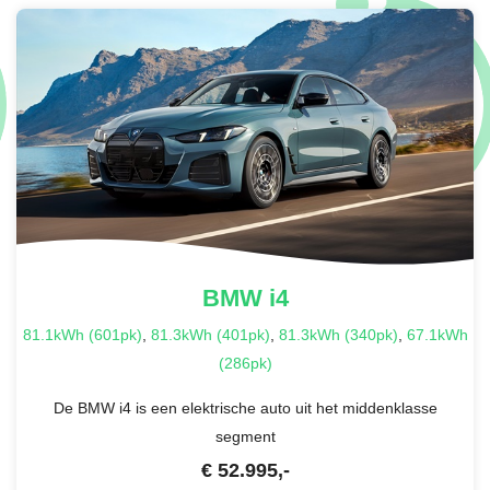
BMW
i4
81.1kWh (601pk)
,
81.3kWh (401pk)
,
81.3kWh (340pk)
,
67.1kWh
(286pk)
De BMW i4 is een elektrische auto uit het middenklasse
segment
€
52.995
,-