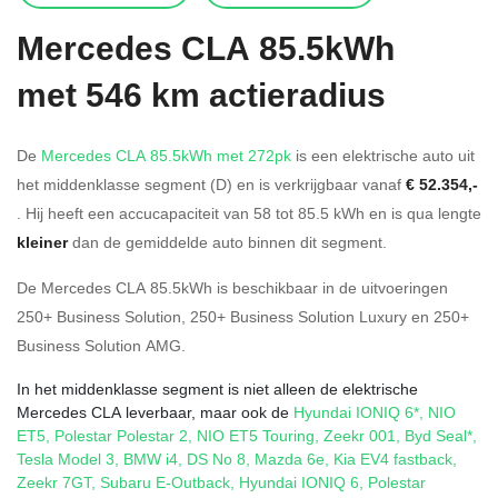
Mercedes
CLA 85.5kWh
met 546 km actieradius
De
Mercedes CLA 85.5kWh met 272pk
is een elektrische auto uit
het middenklasse segment (D) en is verkrijgbaar vanaf
€ 52.354,-
. Hij heeft een accucapaciteit van 58
tot 85.5
kWh en is qua lengte
kleiner
dan de gemiddelde auto binnen dit segment.
De Mercedes CLA 85.5kWh is beschikbaar in de
uitvoeringen
250+ Business Solution
,
250+ Business Solution Luxury
en
250+
Business Solution AMG
.
In het middenklasse segment is niet alleen de elektrische
Mercedes CLA leverbaar, maar ook de
Hyundai IONIQ 6*
,
NIO
ET5
,
Polestar Polestar 2
,
NIO ET5 Touring
,
Zeekr 001
,
Byd Seal*
,
Tesla Model 3
,
BMW i4
,
DS No 8
,
Mazda 6e
,
Kia EV4 fastback
,
Zeekr 7GT
,
Subaru E-Outback
,
Hyundai IONIQ 6
,
Polestar