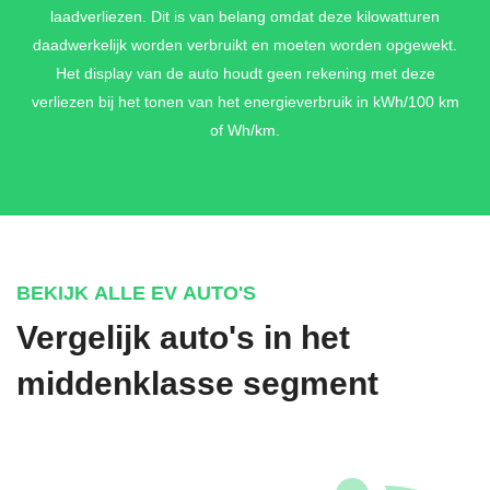
3D surround sound system + MULTIBEAM LED + PRE-SAFE
laadverliezen. Dit is van belang omdat deze kilowatturen
systeem + PREMIUM PAKKET
daadwerkelijk worden verbruikt en moeten worden opgewekt.
€ 7.502,-
Het display van de auto houdt geen rekening met deze
verliezen bij het tonen van het energieverbruik in kWh/100 km
of Wh/km.
BEKIJK ALLE EV AUTO'S
Vergelijk auto's in het
middenklasse segment