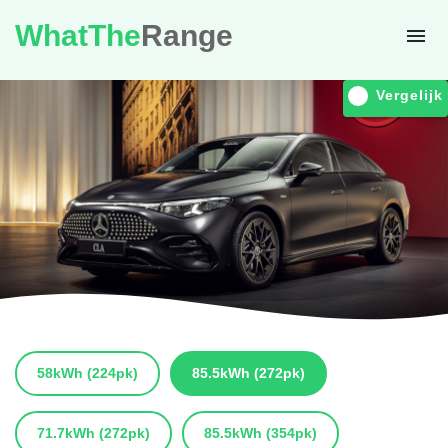
WhatThe
Range
Vergelijk
58kWh
(224pk)
85.5kWh
(272pk)
71.7kWh
(272pk)
85.5kWh
(354pk)