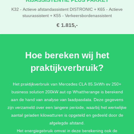
K32 - Actieve afstandassistent DISTRONIC + K65 - Actieve
stuurassistent + K55 - Verkeersbordenassistent
€ 1.815,-
PREMIUM PAKKET
Hoe bereken wij het
860 - MBUX Superscreen + P17 - KEYLESS Go comfort pakket
praktijkverbruik?
+ U45 - Verlichte instaptreden met "Mercedes-Benz" opschrift +
MBUX entertainment (3 jaar geldig na activatie) + Memory
pakket + Automatische klimaatregeling THERMOTRONIC +
Het praktijkverbruik van Mercedes CLA 85.5kWh ev 250+
ADVANCED PLUS PAKKET
business solution 200kW aut op Whattherange is berekend
€ 5.203,-
aan de hand van analyse van laadpasdata. Deze gegevens
zijn verzameld over een langere periode, waarbij het werkelijke
aantal geladen kilowatturen is opgeteld en gedeeld door de
PREMIUM PLUS PAKKET
afgelegde afstand.
Head-up display + 299 - PRE-SAFE systeem + 810 - Burmester
Het energiegebruik omvat in deze berekening ook de