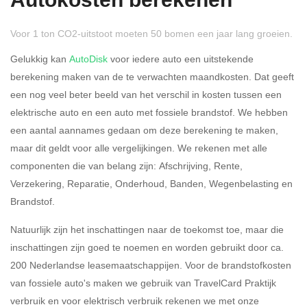
Autokosten berekenen
Voor 1 ton CO2-uitstoot moeten 50 bomen een jaar lang groeien.
Gelukkig kan
AutoDisk
voor iedere auto een uitstekende
berekening maken van de te verwachten maandkosten. Dat geeft
een nog veel beter beeld van het verschil in kosten tussen een
Rijdt u meer dan 500
Ja
Nee
elektrische auto en een auto met fossiele brandstof. We hebben
kilometer privé?
een aantal aannames gedaan om deze berekening te maken,
maar dit geldt voor alle vergelijkingen. We rekenen met alle
Belastingspercentage
componenten die van belang zijn: Afschrijving, Rente,
37,07% (Belastbaar tot €
Verzekering, Reparatie, Onderhoud, Banden, Wegenbelasting en
69.398,-)
Brandstof.
49,50% (Belastbaar van €
Natuurlijk zijn het inschattingen naar de toekomst toe, maar die
69.399,- )
inschattingen zijn goed te noemen en worden gebruikt door ca.
200 Nederlandse leasemaatschappijen. Voor de brandstofkosten
Eigen bijdrage
van fossiele auto's maken we gebruik van TravelCard Praktijk
verbruik en voor elektrisch verbruik rekenen we met onze