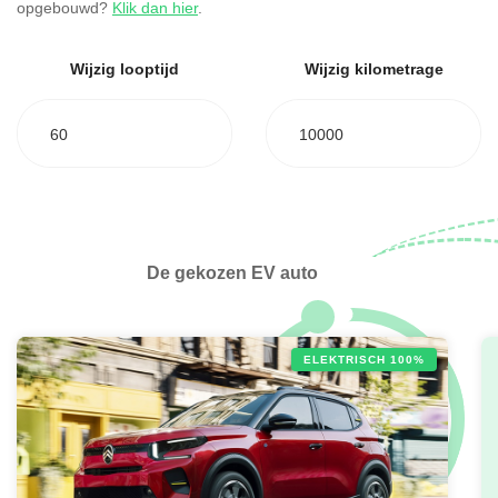
opgebouwd?
Klik dan hier
.
Wijzig looptijd
Wijzig kilometrage
60
10000
De gekozen EV auto
ELEKTRISCH 100%