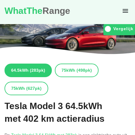
WhatThe
Range
Vergelijk
64.5kWh
(283pk)
75kWh
(498pk)
75kWh
(627pk)
Tesla
Model 3 64.5kWh
met 402 km actieradius
De
Tesla Model 3 64.5kWh met 283pk
is een elektrische auto uit