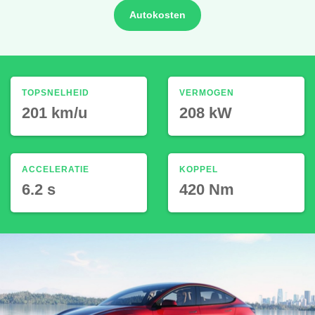
Autokosten
TOPSNELHEID
VERMOGEN
201 km/u
208 kW
ACCELERATIE
KOPPEL
6.2 s
420 Nm