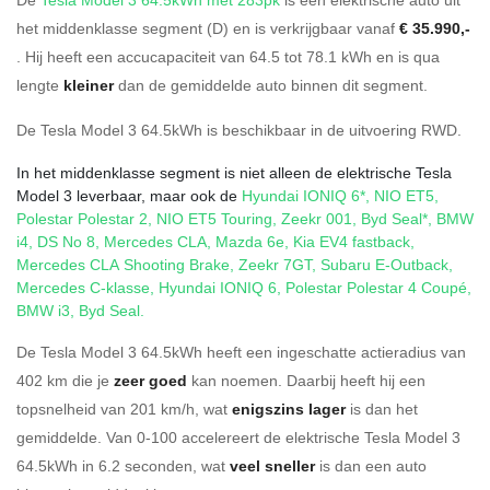
het middenklasse segment (D) en is verkrijgbaar vanaf
€ 35.990,-
. Hij heeft een accucapaciteit van 64.5
tot 78.1
kWh en is qua
lengte
kleiner
dan de gemiddelde auto binnen dit segment.
De Tesla Model 3 64.5kWh is beschikbaar in de
uitvoering
RWD
.
In het middenklasse segment is niet alleen de elektrische Tesla
Model 3 leverbaar, maar ook de
Hyundai IONIQ 6*
,
NIO ET5
,
Polestar Polestar 2
,
NIO ET5 Touring
,
Zeekr 001
,
Byd Seal*
,
BMW
i4
,
DS No 8
,
Mercedes CLA
,
Mazda 6e
,
Kia EV4 fastback
,
Mercedes CLA Shooting Brake
,
Zeekr 7GT
,
Subaru E-Outback
,
Mercedes C-klasse
,
Hyundai IONIQ 6
,
Polestar Polestar 4 Coupé
,
BMW i3
,
Byd Seal
.
De Tesla Model 3 64.5kWh heeft een ingeschatte actieradius van
402 km die je
zeer goed
kan noemen. Daarbij heeft hij een
topsnelheid van 201 km/h, wat
enigszins lager
is dan het
gemiddelde. Van 0-100 accelereert de elektrische Tesla Model 3
64.5kWh in 6.2 seconden, wat
veel sneller
is dan een auto