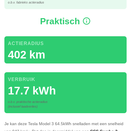
o.b.v. fabrieks actieradius
Praktisch
ACTIERADIUS
402 km
VERBRUIK
17.7 kWh
o.b.v. praktische actieradius
(inclusief laadverlies)
Je kan deze Tesla Model 3 64.5kWh
snelladen
met een snelheid