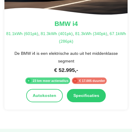
BMW
i4
81.1kWh (601pk)
,
81.3kWh (401pk)
,
81.3kWh (340pk)
,
67.1kWh
(286pk)
De BMW i4 is een elektrische auto uit het middenklasse
segment
€
52.995
,-
23 km meer actieradius
€ 17.005 duurder
Autokosten
Specificaties