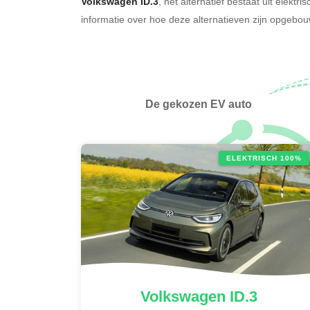
Volkswagen ID.3
, het alternatief bestaat uit elektr
informatie over hoe deze alternatieven zijn opgeb
De gekozen EV auto
ELEKTRISCH 100%
Volkswagen
ID.3