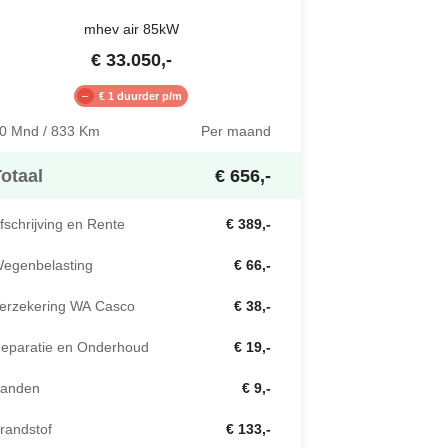
mhev air 85kW
€
33.050
,-
€ 1 duurder p/m
0 Mnd / 833 Km
Per maand
otaal
€ 656,-
fschrijving en Rente
€ 389,-
egenbelasting
€ 66,-
erzekering WA Casco
€ 38,-
eparatie en Onderhoud
€ 19,-
anden
€ 9,-
randstof
€ 133,-