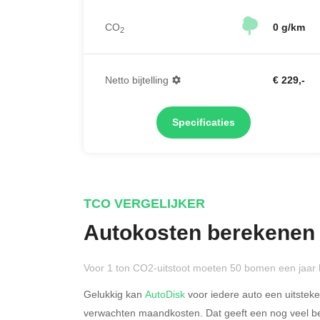
CO
0 g/km
2
Netto bijtelling
€ 229,-
Specificaties
TCO VERGELIJKER
Autokosten berekenen
Voor 1 ton CO2-uitstoot moeten 50 bomen een jaar 
Gelukkig kan
AutoDisk
voor iedere auto een uitstek
verwachten maandkosten. Dat geeft een nog veel bet
Rijdt u meer dan 500