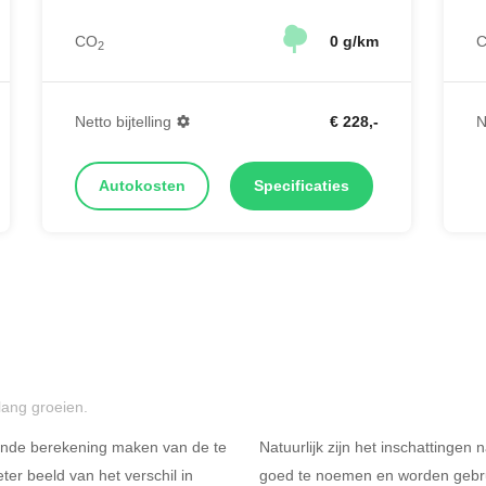
CO
0 g/km
2
Netto bijtelling
€ 228,-
N
Autokosten
Specificaties
lang groeien.
ende berekening maken van de te
Natuurlijk zijn het inschattingen
er beeld van het verschil in
goed te noemen en worden gebru
Rijdt u meer dan 500
R