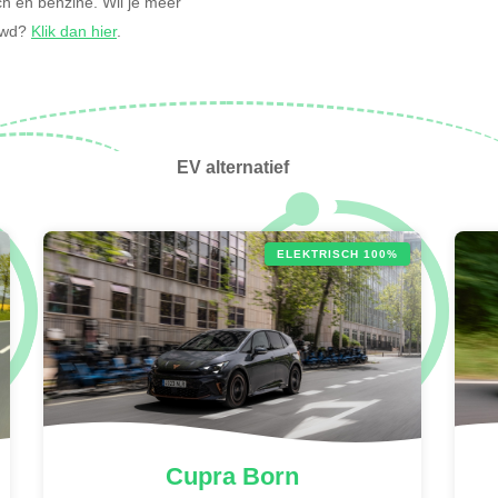
isch en benzine. Wil je meer
ouwd?
Klik dan hier
.
EV alternatief
ELEKTRISCH 100%
Cupra
Born