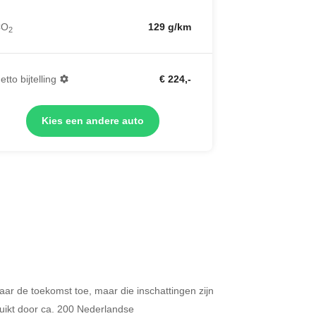
CO
129 g/km
2
etto bijtelling
€ 224,-
Kies een andere auto
 naar de toekomst toe, maar die inschattingen zijn
Merken op basis van segment
ikt door ca. 200 Nederlandse
ijdt u meer dan 500