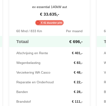
ev essential 140kW aut
€
33.635
,-
€ 41 duurder p/m
60 Mnd / 833 Km
Per maand
6
Totaal
€ 696,-
T
Afschrijving en Rente
€ 401,-
A
Wegenbelasting
€ 83,-
W
Verzekering WA Casco
€ 48,-
V
Reparatie en Onderhoud
€ 22,-
R
Banden
€ 28,-
B
Brandstof
€ 111,-
B