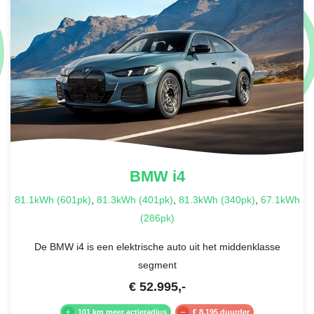
BMW
i4
81.1kWh (601pk)
,
81.3kWh (401pk)
,
81.3kWh (340pk)
,
67.1kWh
(286pk)
De BMW i4 is een elektrische auto uit het middenklasse
segment
€
52.995
,-
101 km meer actieradius
€ 8.195 duurder