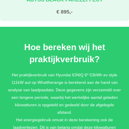
€ 895,-
TRANSMISSION BLUE PARELEFFECT
Hoe bereken wij het
€ 895,-
praktijkverbruik?
NOCTURNE GRAY MATTE METALLIC
Het praktijkverbruik van Hyundai IONIQ 6* 53kWh ev style
111kW aut op Whattherange is berekend aan de hand van
€ 1.095,-
analyse van laadpasdata. Deze gegevens zijn verzameld over
een langere periode, waarbij het werkelijke aantal geladen
kilowatturen is opgeteld en gedeeld door de afgelegde
NOCTURNE GRAY METALLIC
afstand.
€ 895,-
Het energiegebruik omvat in deze berekening ook de
laadverliezen. Dit is van belang omdat deze kilowatturen