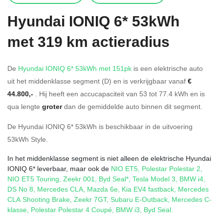
Hyundai
IONIQ 6* 53kWh
met 319 km actieradius
De
Hyundai IONIQ 6* 53kWh met 151pk
is een elektrische auto
uit het middenklasse segment (D) en is verkrijgbaar vanaf
€
44.800,-
. Hij heeft een accucapaciteit van 53
tot 77.4
kWh en is
qua lengte
groter
dan de gemiddelde auto binnen dit segment.
De Hyundai IONIQ 6* 53kWh is beschikbaar in de
uitvoering
53kWh Style
.
In het middenklasse segment is niet alleen de elektrische Hyundai
IONIQ 6* leverbaar, maar ook de
NIO ET5
,
Polestar Polestar 2
,
NIO ET5 Touring
,
Zeekr 001
,
Byd Seal*
,
Tesla Model 3
,
BMW i4
,
DS No 8
,
Mercedes CLA
,
Mazda 6e
,
Kia EV4 fastback
,
Mercedes
CLA Shooting Brake
,
Zeekr 7GT
,
Subaru E-Outback
,
Mercedes C-
klasse
,
Polestar Polestar 4 Coupé
,
BMW i3
,
Byd Seal
.