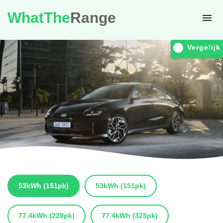
WhatThe
Range
Vergelijk
53kWh
(151pk)
53kWh
(151pk)
77.4kWh
(228pk)
77.4kWh
(325pk)