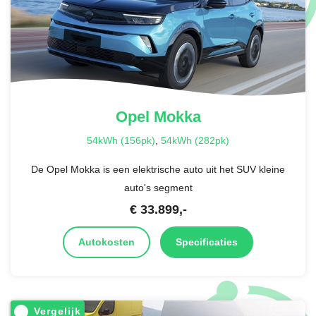
Opel
Mokka
54kWh (156pk)
,
54kWh (282pk)
De Opel Mokka is een elektrische auto uit het SUV kleine
auto's segment
€
33.899
,-
Autokosten
Specificaties
Vergelijk