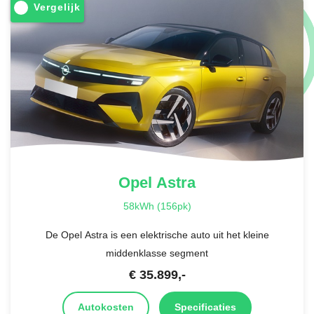
Vergelijk
Opel
Astra
58kWh (156pk)
De Opel Astra is een elektrische auto uit het kleine
middenklasse segment
€
35.899
,-
Autokosten
Specificaties