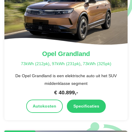
Opel
Grandland
73kWh (212pk)
,
97kWh (231pk)
,
73kWh (325pk)
De Opel Grandland is een elektrische auto uit het SUV
middenklasse segment
€
40.899
,-
Autokosten
Specificaties