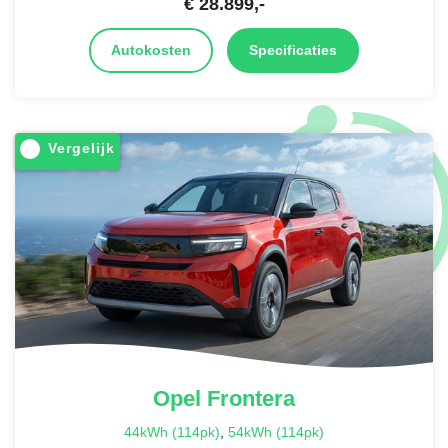
€
28.899
,-
Autokosten
Specificaties
Vergelijk
Opel
Frontera
44kWh (114pk)
,
54kWh (114pk)