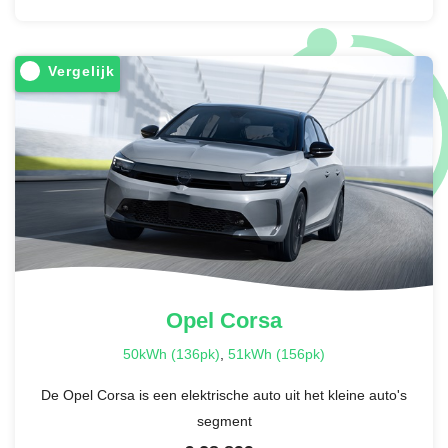
Vergelijk
Opel
Corsa
50kWh (136pk)
,
51kWh (156pk)
De Opel Corsa is een elektrische auto uit het kleine auto's
segment