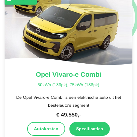
Opel
Vivaro-e Combi
50kWh (136pk)
,
75kWh (136pk)
De Opel Vivaro-e Combi is een elektrische auto uit het
bestelauto’s segment
€
49.550
,-
Autokosten
Specificaties