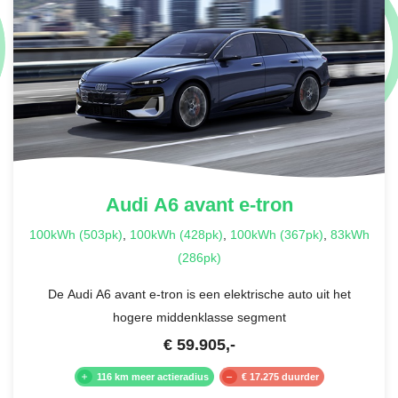
Audi
A6 avant e-tron
100kWh (503pk)
,
100kWh (428pk)
,
100kWh (367pk)
,
83kWh
(286pk)
De Audi A6 avant e-tron is een elektrische auto uit het
hogere middenklasse segment
€
59.905
,-
116 km meer actieradius
€ 17.275 duurder