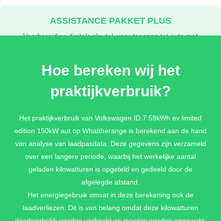
ASSISTANCE PAKKET PLUS
Voorbereiding digitale sleutel, voor toegang tot auto met
smartphone + 360 graden camera (Area View) +
Parkeerassistent 'Park Assist Pro' incl. parkeerhulp +
Hoe bereken wij het
Geheugenfunctie voor parkeerassistent + Rijassistent 'Travel
Assist', rijstrookbehoudassistent 'Lane Assist' en 'Emergency
praktijkverbruik?
Assist'
€ 1.790,-
Het praktijkverbruik van Volkswagen ID.7 59kWh ev limited
edition 150kW aut op Whattherange is berekend aan de hand
van analyse van laadpasdata. Deze gegevens zijn verzameld
over een langere periode, waarbij het werkelijke aantal
geladen kilowatturen is opgeteld en gedeeld door de
afgelegde afstand.
Het energiegebruik omvat in deze berekening ook de
laadverliezen. Dit is van belang omdat deze kilowatturen
daadwerkelijk worden verbruikt en moeten worden opgewekt.