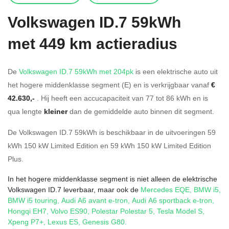
Volkswagen
ID.7 59kWh
met 449 km actieradius
De
Volkswagen ID.7 59kWh met 204pk
is een elektrische auto uit
het hogere middenklasse segment (E) en is verkrijgbaar vanaf
€
42.630,-
. Hij heeft een accucapaciteit van 77
tot 86
kWh en is
qua lengte
kleiner
dan de gemiddelde auto binnen dit segment.
De Volkswagen ID.7 59kWh is beschikbaar in de
uitvoeringen
59
kWh 150 kW Limited Edition
en
59 kWh 150 kW Limited Edition
Plus
.
In het hogere middenklasse segment is niet alleen de elektrische
Volkswagen ID.7 leverbaar, maar ook de
Mercedes EQE
,
BMW i5
,
BMW i5 touring
,
Audi A6 avant e-tron
,
Audi A6 sportback e-tron
,
Hongqi EH7
,
Volvo ES90
,
Polestar Polestar 5
,
Tesla Model S
,
Xpeng P7+
,
Lexus ES
,
Genesis G80
.