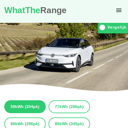
WhatThe
Range
Vergelijk
59kWh
(204pk)
77kWh
(286pk)
86kWh
(286pk)
86kWh
(340pk)