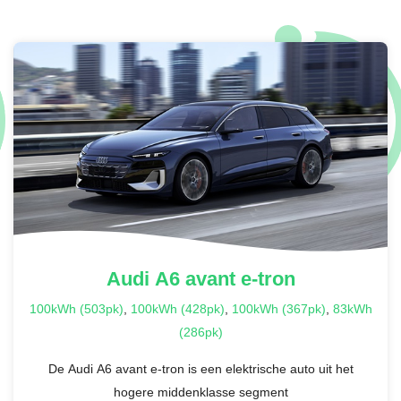
Audi
A6 avant e-tron
100kWh (503pk)
,
100kWh (428pk)
,
100kWh (367pk)
,
83kWh
(286pk)
De Audi A6 avant e-tron is een elektrische auto uit het
hogere middenklasse segment