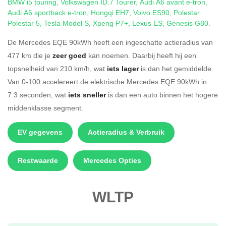
BMW i5 touring
,
Volkswagen ID.7 Tourer
,
Audi A6 avant e-tron
,
Audi A6 sportback e-tron
,
Hongqi EH7
,
Volvo ES90
,
Polestar
Polestar 5
,
Tesla Model S
,
Xpeng P7+
,
Lexus ES
,
Genesis G80
.
De Mercedes EQE 90kWh heeft een ingeschatte actieradius van
477 km die je
zeer goed
kan noemen. Daarbij heeft hij een
topsnelheid van 210 km/h, wat
iets lager
is dan het gemiddelde.
Van 0-100 accelereert de elektrische Mercedes EQE 90kWh in
7.3 seconden, wat
iets sneller
is dan een auto binnen het hogere
middenklasse segment.
EV gegevens
Actieradius & Verbruik
Restwaarde
Mercedes Opties
WLTP