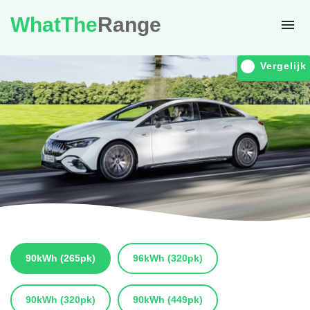
WhatThe
Range
Vergelijk
90kWh
(265pk)
96kWh
(320pk)
90kWh
(320pk)
90kWh
(449pk)