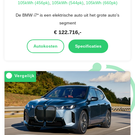
105kWh (456pk)
,
105kWh (544pk)
,
105kWh (660pk)
De BMW i7* is een elektrische auto uit het grote auto's
segment
€
122.716
,-
Autokosten
Specificaties
Vergelijk