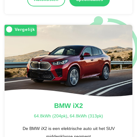
Vergelijk
BMW
iX2
64.8kWh (204pk)
,
64.8kWh (313pk)
De BMW iX2 is een elektrische auto uit het SUV
middenklasse segment