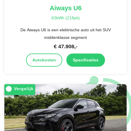
Aiways
U6
63kWh (218pk)
De Aiways U6 is een elektrische auto uit het SUV
middenklasse segment
€
47.908
,-
Autokosten
Specificaties
Vergelijk