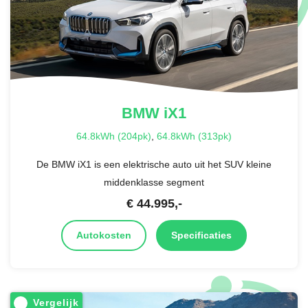
BMW
iX1
64.8kWh (204pk)
,
64.8kWh (313pk)
De BMW iX1 is een elektrische auto uit het SUV kleine
middenklasse segment
€
44.995
,-
Autokosten
Specificaties
Vergelijk