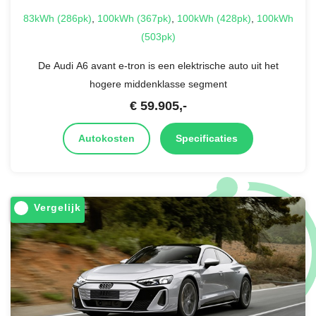
83kWh (286pk)
,
100kWh (367pk)
,
100kWh (428pk)
,
100kWh
(503pk)
De Audi A6 avant e-tron is een elektrische auto uit het
hogere middenklasse segment
€
59.905
,-
Autokosten
Specificaties
Vergelijk