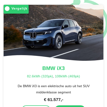
Vergelijk
BMW
iX3
82.6kWh (320pk)
,
108kWh (469pk)
De BMW iX3 is een elektrische auto uit het SUV
middenklasse segment
€
61.577
,-