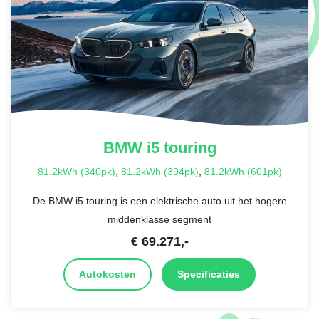
BMW
i5 touring
81.2kWh (340pk)
,
81.2kWh (394pk)
,
81.2kWh (601pk)
De BMW i5 touring is een elektrische auto uit het hogere
middenklasse segment
€
69.271
,-
Autokosten
Specificaties