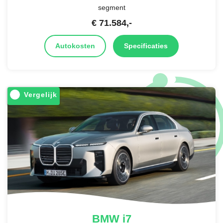
segment
€
71.584
,-
Autokosten
Specificaties
Vergelijk
BMW
i7