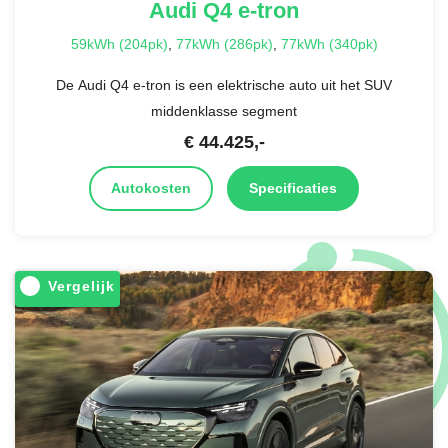
Audi
Q4 e-tron
59kWh (204pk)
,
77kWh (286pk)
,
77kWh (340pk)
De Audi Q4 e-tron is een elektrische auto uit het SUV
middenklasse segment
€
44.425
,-
Autokosten
Specificaties
Vergelijk