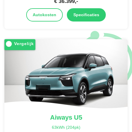
€
36.399
,-
Autokosten
Specificaties
Vergelijk
Aiways
U5
63kWh (204pk)