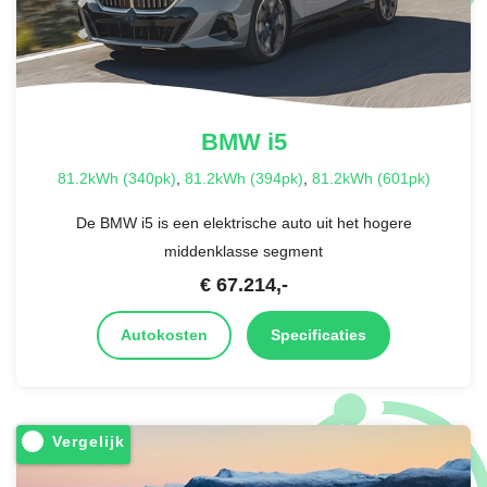
BMW
i5
81.2kWh (340pk)
,
81.2kWh (394pk)
,
81.2kWh (601pk)
De BMW i5 is een elektrische auto uit het hogere
middenklasse segment
€
67.214
,-
Autokosten
Specificaties
Vergelijk