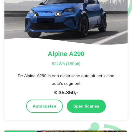
Alpine
A290
52kWh (150pk)
De Alpine A290 is een elektrische auto uit het kleine
auto's segment
€
35.350
,-
Autokosten
Specificaties