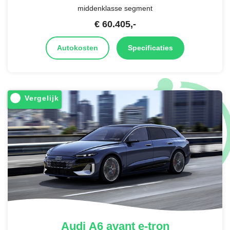
middenklasse segment
€
60.405
,-
Autokosten
Specificaties
Vergelijk
Audi
A6 avant e-tron