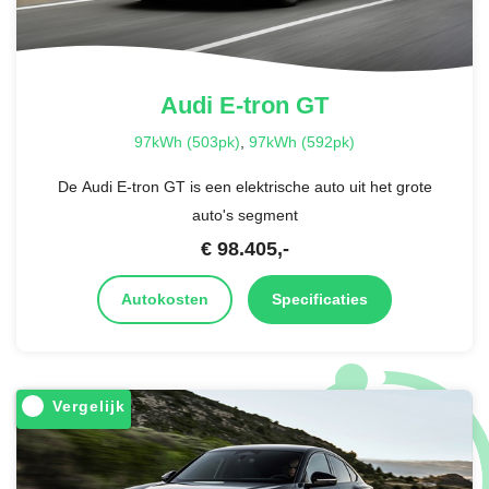
Audi
E-tron GT
97kWh (503pk)
,
97kWh (592pk)
De Audi E-tron GT is een elektrische auto uit het grote
auto's segment
€
98.405
,-
Autokosten
Specificaties
Vergelijk