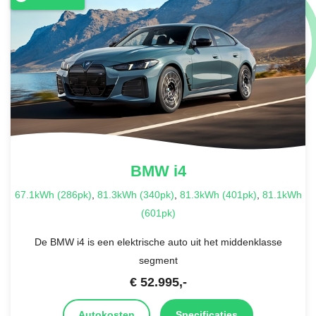
BMW
i4
67.1kWh (286pk)
,
81.3kWh (340pk)
,
81.3kWh (401pk)
,
81.1kWh
(601pk)
De BMW i4 is een elektrische auto uit het middenklasse
segment
€
52.995
,-
Autokosten
Specificaties