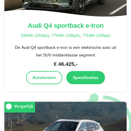
Audi
Q4 sportback e-tron
59kWh (204pk)
,
77kWh (286pk)
,
77kWh (340pk)
De Audi Q4 sportback e-tron is een elektrische auto uit
het SUV middenklasse segment
€
46.425
,-
Autokosten
Specificaties
Vergelijk