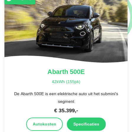
Abarth
500E
42kWh (155pk)
De Abarth 500E is een elektrische auto uit het submini's
segment
€
35.399
,-
Autokosten
Specificaties