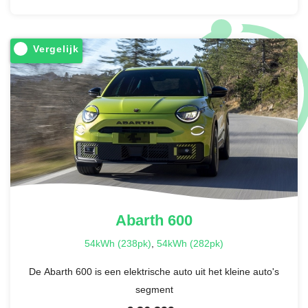
Vergelijk
Abarth
600
54kWh (238pk)
,
54kWh (282pk)
De Abarth 600 is een elektrische auto uit het kleine auto's
segment