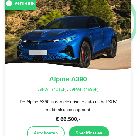
Vergelijk
Alpine
A390
89kWh (401pk)
,
89kWh (469pk)
De Alpine A390 is een elektrische auto uit het SUV
middenklasse segment
€
66.500
,-
Autokosten
Specificaties