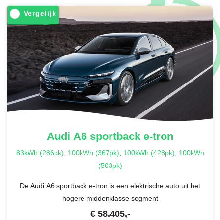
Vergelijk
Audi
A6 sportback e-tron
83kWh (286pk)
,
100kWh (367pk)
,
100kWh (428pk)
,
100kWh
(503pk)
De Audi A6 sportback e-tron is een elektrische auto uit het
hogere middenklasse segment
€
58.405
,-