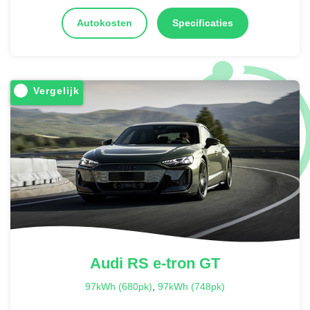
Autokosten
Specificaties
Vergelijk
Audi
RS e-tron GT
97kWh (680pk)
,
97kWh (748pk)