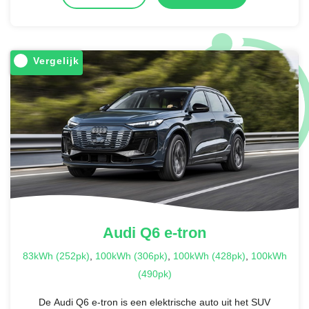
Vergelijk
Audi
Q6 e-tron
83kWh (252pk)
,
100kWh (306pk)
,
100kWh (428pk)
,
100kWh
(490pk)
De Audi Q6 e-tron is een elektrische auto uit het SUV