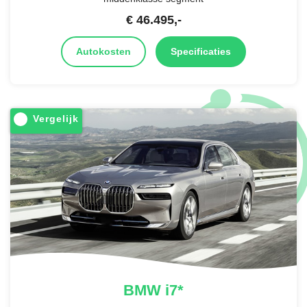
€
46.495
,-
Autokosten
Specificaties
Vergelijk
BMW
i7*