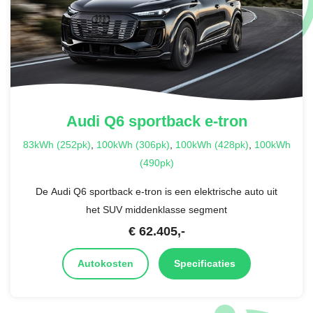
Audi
Q6 sportback e-tron
83kWh (252pk)
,
100kWh (306pk)
,
100kWh (428pk)
,
100kWh
(490pk)
De Audi Q6 sportback e-tron is een elektrische auto uit
het SUV middenklasse segment
€
62.405
,-
Autokosten
Specificaties