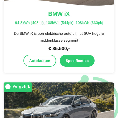
BMW
iX
94.8kWh (408pk)
,
108kWh (544pk)
,
108kWh (660pk)
De BMW iX is een elektrische auto uit het SUV hogere
middenklasse segment
€
85.500
,-
Autokosten
Specificaties
Vergelijk