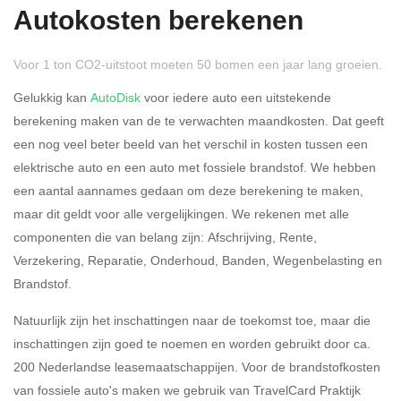
Autokosten berekenen
Voor 1 ton CO2-uitstoot moeten 50 bomen een jaar lang groeien.
Gelukkig kan
AutoDisk
voor iedere auto een uitstekende
berekening maken van de te verwachten maandkosten. Dat geeft
Rijdt u meer dan 500
Ja
Nee
een nog veel beter beeld van het verschil in kosten tussen een
kilometer privé?
elektrische auto en een auto met fossiele brandstof. We hebben
een aantal aannames gedaan om deze berekening te maken,
Belastingspercentage
maar dit geldt voor alle vergelijkingen. We rekenen met alle
37,07% (Belastbaar tot €
componenten die van belang zijn: Afschrijving, Rente,
69.398,-)
Verzekering, Reparatie, Onderhoud, Banden, Wegenbelasting en
Brandstof.
49,50% (Belastbaar van €
69.399,- )
Natuurlijk zijn het inschattingen naar de toekomst toe, maar die
inschattingen zijn goed te noemen en worden gebruikt door ca.
Eigen bijdrage
200 Nederlandse leasemaatschappijen. Voor de brandstofkosten
van fossiele auto's maken we gebruik van TravelCard Praktijk