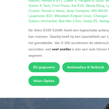
Electric
,
Honda e:NY1
,
Zeekr X
,
Peugeot E-3008
,
M
Scénic E-Tech
,
Ford Puma
,
Kia EV3
,
Skoda Elroq
,
L
Cruiser
,
Suzuki e Vitara
,
Jeep Compass
,
MG MGS5 
Leapmotor B10
,
Mitsubishi Eclipse Cross
,
Changan 
Subaru Uncharted
,
Byd Atto 3 Evo
,
Geely E5
,
Xpeng
De Volvo EX30 51kWh heeft een ingeschatte actiera
kan noemen. Daarbij heeft hij een topsnelheid van 
het gemiddelde. Van 0-100 accelereert de elektrisc
seconden, wat
veel sneller
is dan een auto binnen 
segment.
EV gegevens
Actieradius & Verbruik
Volvo Opties