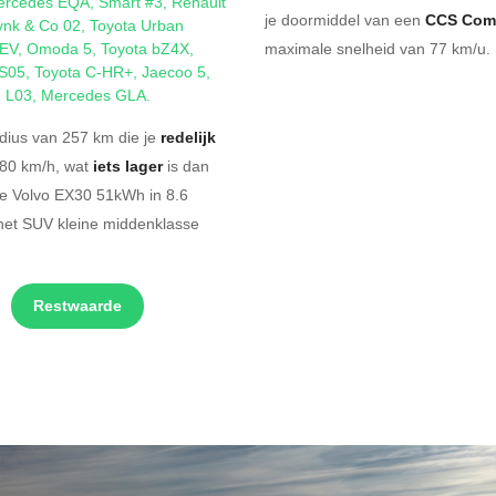
ercedes EQA
,
Smart #3
,
Renault
je doormiddel van een
CCS Com
ynk & Co 02
,
Toyota Urban
EV
,
Omoda 5
,
Toyota bZ4X
,
maximale snelheid van 77 km/u. 
S05
,
Toyota C-HR+
,
Jaecoo 5
,
 L03
,
Mercedes GLA
.
dius van 257 km die je
redelijk
180 km/h, wat
iets lager
is dan
he Volvo EX30 51kWh in 8.6
het SUV kleine middenklasse
Restwaarde