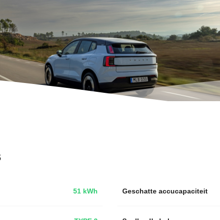
s
51 kWh
Geschatte accucapaciteit