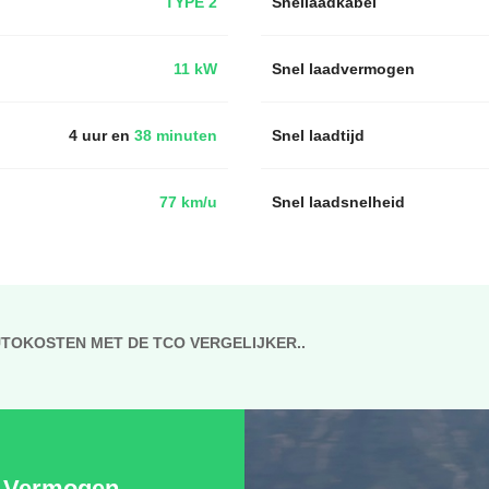
TYPE 2
Snellaadkabel
11 kW
Snel laadvermogen
4 uur en
38 minuten
Snel laadtijd
77 km/u
Snel laadsnelheid
UTOKOSTEN MET DE TCO VERGELIJKER..
Vermogen