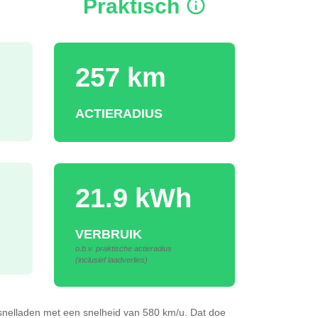
Praktisch
257 km
ACTIERADIUS
21.9 kWh
VERBRUIK
o.b.v. praktische actieradius
(inclusief laadverlies)
snelladen
met een snelheid van 580 km/u.
Dat doe