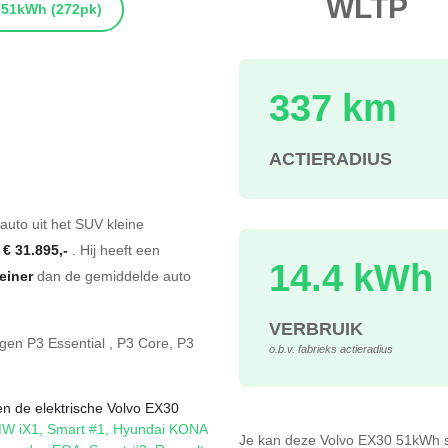
WLTP
51kWh
(272pk)
337 km
ACTIERADIUS
s
 auto uit het SUV kleine
f
€ 31.895,-
. Hij heeft een
14.4 kWh
leiner
dan de gemiddelde auto
VERBRUIK
ngen
P3 Essential
,
P3 Core
,
P3
o.b.v. fabrieks actieradius
en de elektrische Volvo EX30
W iX1
,
Smart #1
,
Hyundai KONA
Je kan deze Volvo EX30 51kWh