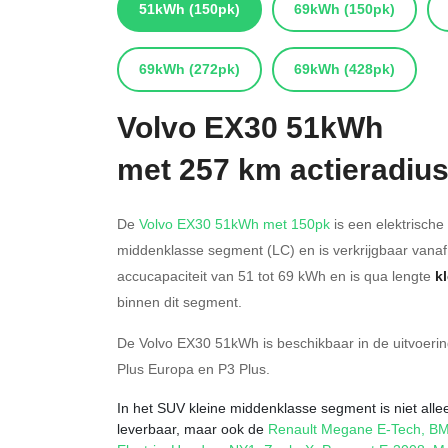
51kWh
(150pk)
69kWh
(150pk)
69kWh
(272pk)
69kWh
(428pk)
Volvo
EX30 51kWh
met 257 km actieradiu
De
Volvo EX30 51kWh met 150pk
is een elektrische
middenklasse segment (LC) en is verkrijgbaar vana
accucapaciteit van 51
tot 69
kWh en is qua lengte
k
binnen dit segment.
De Volvo EX30 51kWh is beschikbaar in de
uitvoeri
Plus Europa
en
P3 Plus
.
In het SUV kleine middenklasse segment is niet alle
leverbaar, maar ook de
Renault Megane E-Tech
,
BM