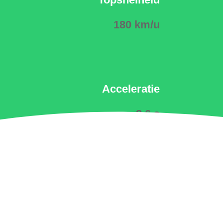
180 km/u
Acceleratie
8.6 s