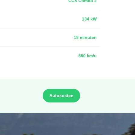
CCS Combo 2
134 kW
18 minuten
580 km/u
Autokosten