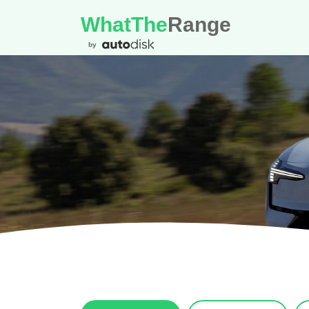
WhatThe
Range
by