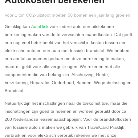
Autokosten berekenen
Voor 1 ton CO2-uitstoot moeten 50 bomen een jaar lang groeien.
Gelukkig kan
AutoDisk
voor iedere auto een uitstekende
berekening maken van de te verwachten maandkosten. Dat geeft
een nog veel beter beeld van het verschil in kosten tussen een
Rijdt u meer dan 500
Ja
Nee
elektrische auto en een auto met fossiele brandstof. We hebben
kilometer privé?
een aantal aannames gedaan om deze berekening te maken,
maar dit geldt voor alle vergelijkingen. We rekenen met alle
Belastingspercentage
componenten die van belang zijn: Afschrijving, Rente,
37,07% (Belastbaar tot €
Verzekering, Reparatie, Onderhoud, Banden, Wegenbelasting en
69.398,-)
Brandstof.
49,50% (Belastbaar van €
Natuurlijk zijn het inschattingen naar de toekomst toe, maar die
69.399,- )
inschattingen zijn goed te noemen en worden gebruikt door ca.
200 Nederlandse leasemaatschappijen. Voor de brandstofkosten
Eigen bijdrage
van fossiele auto's maken we gebruik van TravelCard Praktijk
verbruik en voor elektrisch verbruik rekenen we met onze