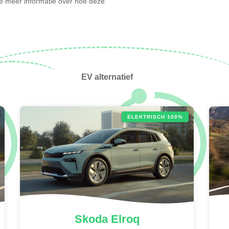
l je meer informatie over hoe deze
EV alternatief
ELEKTRISCH 100%
Skoda
Elroq