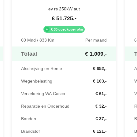
ev rs 250kW aut
€
51.725
,-
€ 30 goedkoper p/m
60 Mnd / 833 Km
Per maand
6
Totaal
€ 1.009,-
T
Afschrijving en Rente
€ 652,-
A
Wegenbelasting
€ 103,-
W
Verzekering WA Casco
€ 61,-
V
Reparatie en Onderhoud
€ 32,-
R
Banden
€ 37,-
B
Brandstof
€ 121,-
B