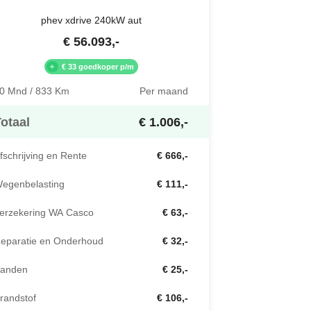
phev xdrive 240kW aut
€
56.093
,-
€ 33 goedkoper p/m
0 Mnd / 833 Km
Per maand
otaal
€ 1.006,-
fschrijving en Rente
€ 666,-
egenbelasting
€ 111,-
erzekering WA Casco
€ 63,-
eparatie en Onderhoud
€ 32,-
anden
€ 25,-
randstof
€ 106,-