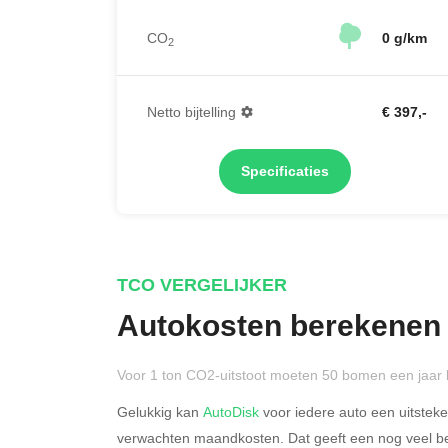
CO
0 g/km
2
Netto bijtelling
€ 397,-
Specificaties
TCO VERGELIJKER
Autokosten berekenen
Voor 1 ton CO2-uitstoot moeten 50 bomen een jaar 
Gelukkig kan
AutoDisk
voor iedere auto een uitstek
verwachten maandkosten. Dat geeft een nog veel bet
Rijdt u meer dan 500