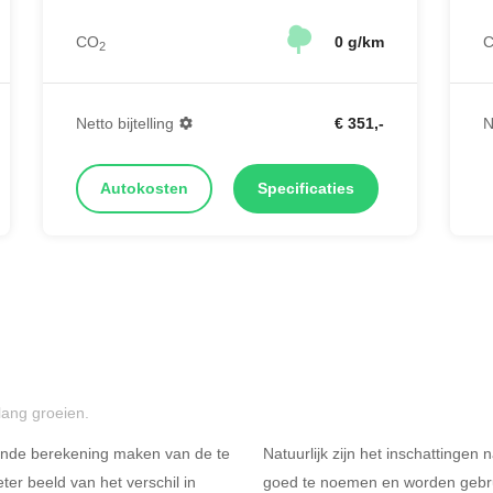
CO
0 g/km
2
Netto bijtelling
€ 351,-
N
Autokosten
Specificaties
lang groeien.
ende berekening maken van de te
Natuurlijk zijn het inschattingen
er beeld van het verschil in
goed te noemen en worden gebru
Rijdt u meer dan 500
R