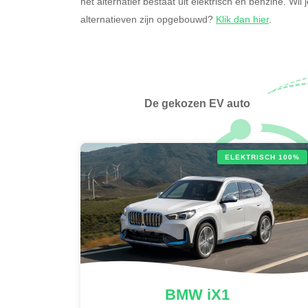
het alternatief bestaat uit elektrisch en benzine. Wi
alternatieven zijn opgebouwd?
Klik dan hier
.
De gekozen EV auto
ELEKTRISCH 100%
BMW
iX1