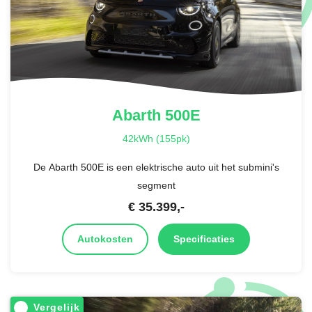
Abarth
500E
42kWh (155pk)
De Abarth 500E is een elektrische auto uit het submini's
segment
€
35.399
,-
Autokosten
Specificaties
Vergelijk