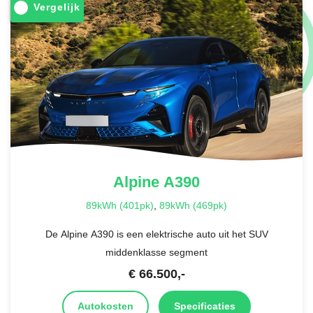
Vergelijk
Alpine
A390
89kWh (401pk)
,
89kWh (469pk)
De Alpine A390 is een elektrische auto uit het SUV
middenklasse segment
€
66.500
,-
Autokosten
Specificaties