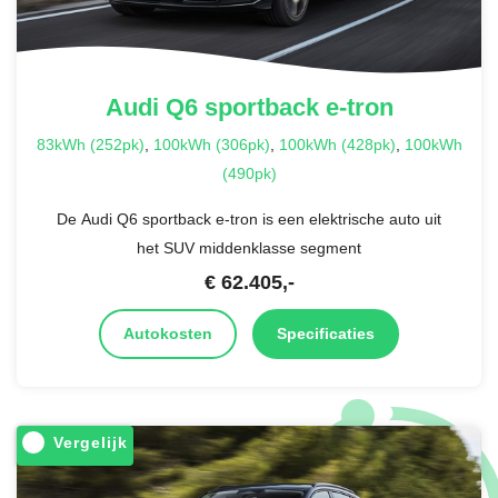
Audi
Q6 sportback e-tron
83kWh (252pk)
,
100kWh (306pk)
,
100kWh (428pk)
,
100kWh
(490pk)
De Audi Q6 sportback e-tron is een elektrische auto uit
het SUV middenklasse segment
€
62.405
,-
Autokosten
Specificaties
Vergelijk