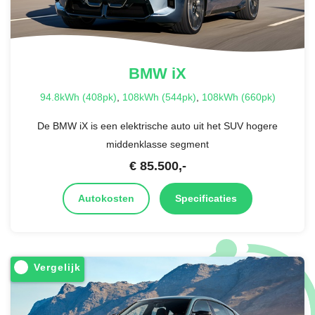
BMW
iX
94.8kWh (408pk)
,
108kWh (544pk)
,
108kWh (660pk)
De BMW iX is een elektrische auto uit het SUV hogere
middenklasse segment
€
85.500
,-
Autokosten
Specificaties
Vergelijk