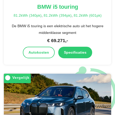
BMW
i5 touring
81.2kWh (340pk)
,
81.2kWh (394pk)
,
81.2kWh (601pk)
De BMW i5 touring is een elektrische auto uit het hogere
middenklasse segment
€
69.271
,-
Autokosten
Specificaties
Vergelijk