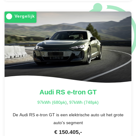
Vergelijk
Audi
RS e-tron GT
97kWh (680pk)
,
97kWh (748pk)
De Audi RS e-tron GT is een elektrische auto uit het grote
auto's segment
€
150.405
,-