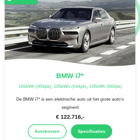
BMW
i7*
105kWh (456pk)
,
105kWh (544pk)
,
105kWh (660pk)
De BMW i7* is een elektrische auto uit het grote auto's
segment
€
122.716
,-
Autokosten
Specificaties