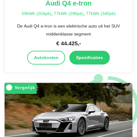
Audi
Q4 e-tron
59kWh (204pk)
,
77kWh (286pk)
,
77kWh (340pk)
De Audi Q4 e-tron is een elektrische auto uit het SUV
middenklasse segment
€
44.425
,-
Autokosten
Specificaties
Vergelijk