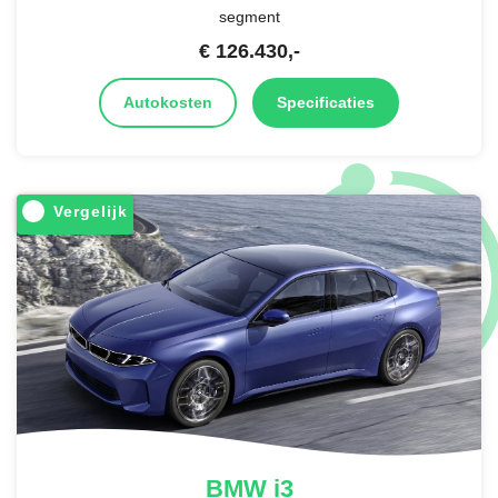
segment
€
126.430
,-
Autokosten
Specificaties
Vergelijk
BMW
i3