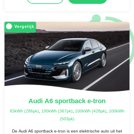
Vergelijk
Audi
A6 sportback e-tron
83kWh (286pk)
,
100kWh (367pk)
,
100kWh (428pk)
,
100kWh
(503pk)
De Audi A6 sportback e-tron is een elektrische auto uit het