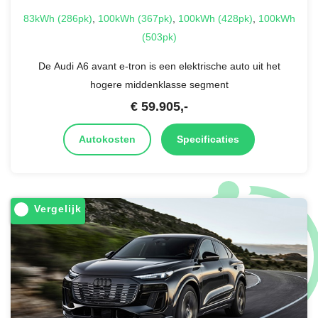
83kWh (286pk)
,
100kWh (367pk)
,
100kWh (428pk)
,
100kWh
(503pk)
De Audi A6 avant e-tron is een elektrische auto uit het
hogere middenklasse segment
€
59.905
,-
Autokosten
Specificaties
Vergelijk