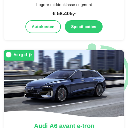
hogere middenklasse segment
€
58.405
,-
Autokosten
Specificaties
Vergelijk
Audi
A6 avant e-tron