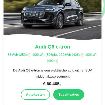
Audi
Q6 e-tron
83kWh (252pk)
,
100kWh (306pk)
,
100kWh (428pk)
,
100kWh
(490pk)
De Audi Q6 e-tron is een elektrische auto uit het SUV
middenklasse segment
€
60.405
,-
Autokosten
Specificaties