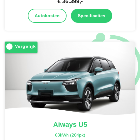
€
36.399
,-
Autokosten
Specificaties
Vergelijk
Aiways
U5
63kWh (204pk)