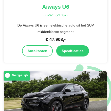
Aiways
U6
63kWh (218pk)
De Aiways U6 is een elektrische auto uit het SUV
middenklasse segment
€
47.908
,-
Autokosten
Specificaties
Vergelijk