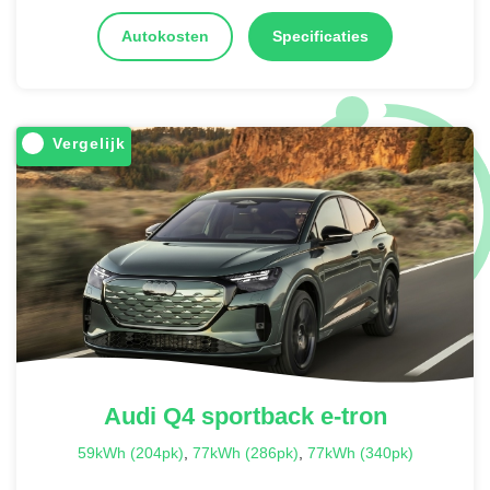
Autokosten
Specificaties
Vergelijk
Audi
Q4 sportback e-tron
59kWh (204pk)
,
77kWh (286pk)
,
77kWh (340pk)