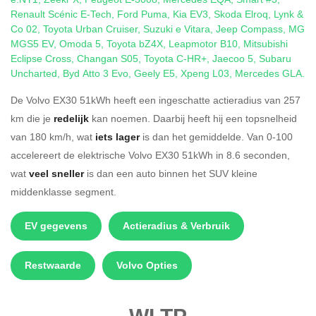
Renault Scénic E-Tech
,
Ford Puma
,
Kia EV3
,
Skoda Elroq
,
Lynk &
Co 02
,
Toyota Urban Cruiser
,
Suzuki e Vitara
,
Jeep Compass
,
MG
MGS5 EV
,
Omoda 5
,
Toyota bZ4X
,
Leapmotor B10
,
Mitsubishi
Eclipse Cross
,
Changan S05
,
Toyota C-HR+
,
Jaecoo 5
,
Subaru
Uncharted
,
Byd Atto 3 Evo
,
Geely E5
,
Xpeng L03
,
Mercedes GLA
.
De Volvo EX30 51kWh heeft een ingeschatte actieradius van 257
km die je
redelijk
kan noemen. Daarbij heeft hij een topsnelheid
van 180 km/h, wat
iets lager
is dan het gemiddelde. Van 0-100
accelereert de elektrische Volvo EX30 51kWh in 8.6 seconden,
wat
veel sneller
is dan een auto binnen het SUV kleine
middenklasse segment.
EV gegevens
Actieradius & Verbruik
Restwaarde
Volvo Opties