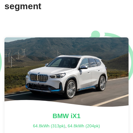
segment
BMW
iX1
64.8kWh (313pk)
,
64.8kWh (204pk)