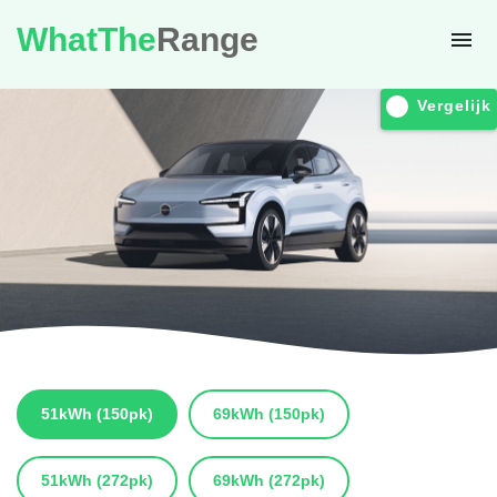
WhatThe
Range
Vergelijk
51kWh
(150pk)
69kWh
(150pk)
51kWh
(272pk)
69kWh
(272pk)