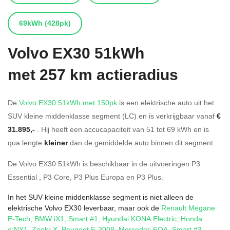
69kWh
(428pk)
Volvo
EX30 51kWh
met 257 km actieradius
De
Volvo EX30 51kWh met 150pk
is een elektrische auto uit het
SUV kleine middenklasse segment (LC) en is verkrijgbaar vanaf
€
31.895,-
. Hij heeft een accucapaciteit van 51
tot 69
kWh en is
qua lengte
kleiner
dan de gemiddelde auto binnen dit segment.
De Volvo EX30 51kWh is beschikbaar in de
uitvoeringen
P3
Essential
,
P3 Core
,
P3 Plus Europa
en
P3 Plus
.
In het SUV kleine middenklasse segment is niet alleen de
elektrische Volvo EX30 leverbaar, maar ook de
Renault Megane
E-Tech
,
BMW iX1
,
Smart #1
,
Hyundai KONA Electric
,
Honda
e:NY1
,
Zeekr X
,
Peugeot E-3008
,
Mercedes EQA
,
Smart #3
,