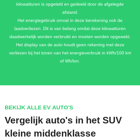
kilowatturen is opgeteld en gedeeld door de afgelegde
afstand.
Het energiegebruik omvat in deze berekening ook de
laadverliezen. Dit is van belang omdat deze kilowatturen
daadwerkelijk worden verbruikt en moeten worden opgewekt.
Het display van de auto houdt geen rekening met deze
verliezen bij het tonen van het energieverbruik in kWh/100 km
of Wh/km.
BEKIJK ALLE EV AUTO'S
Vergelijk auto's in het SUV
kleine middenklasse