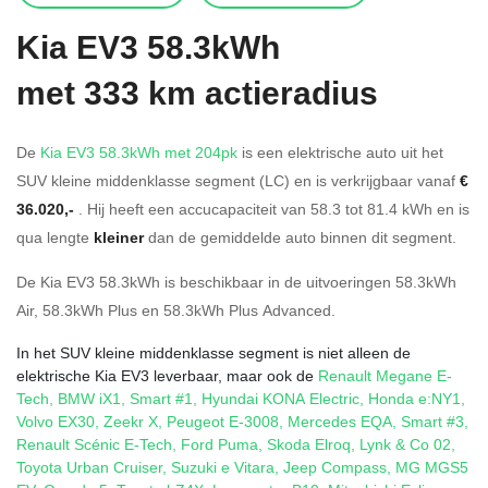
Kia
EV3 58.3kWh
met 333 km actieradius
De
Kia EV3 58.3kWh met 204pk
is een elektrische auto uit het
SUV kleine middenklasse segment (LC) en is verkrijgbaar vanaf
€
36.020,-
. Hij heeft een accucapaciteit van 58.3
tot 81.4
kWh en is
qua lengte
kleiner
dan de gemiddelde auto binnen dit segment.
De Kia EV3 58.3kWh is beschikbaar in de
uitvoeringen
58.3kWh
Air
,
58.3kWh Plus
en
58.3kWh Plus Advanced
.
In het SUV kleine middenklasse segment is niet alleen de
elektrische Kia EV3 leverbaar, maar ook de
Renault Megane E-
Tech
,
BMW iX1
,
Smart #1
,
Hyundai KONA Electric
,
Honda e:NY1
,
Volvo EX30
,
Zeekr X
,
Peugeot E-3008
,
Mercedes EQA
,
Smart #3
,
Renault Scénic E-Tech
,
Ford Puma
,
Skoda Elroq
,
Lynk & Co 02
,
Toyota Urban Cruiser
,
Suzuki e Vitara
,
Jeep Compass
,
MG MGS5