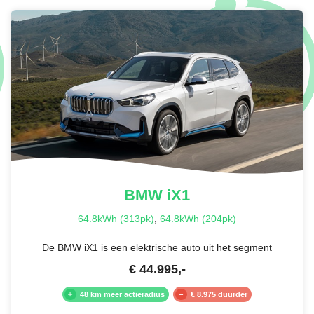
BMW
iX1
64.8kWh (313pk)
,
64.8kWh (204pk)
De BMW iX1 is een elektrische auto uit het segment
€
44.995
,-
48 km meer actieradius
€ 8.975 duurder