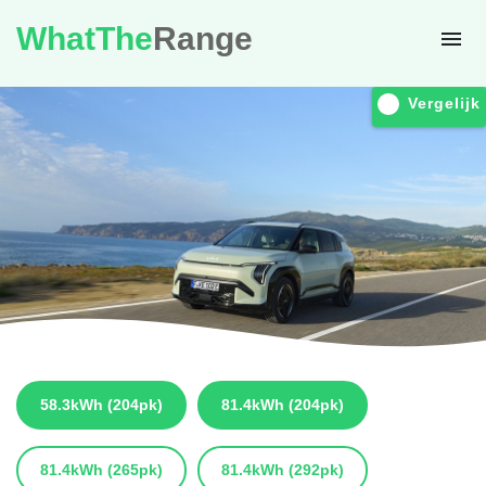
WhatThe
Range
Vergelijk
58.3kWh
(204pk)
81.4kWh
(204pk)
81.4kWh
(265pk)
81.4kWh
(292pk)