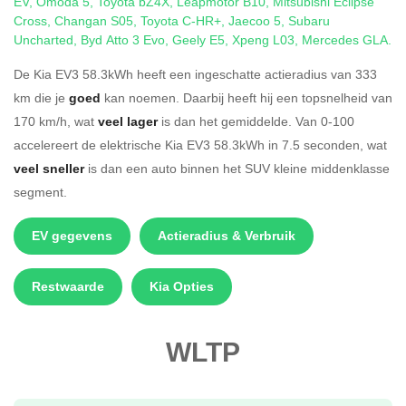
EV
,
Omoda 5
,
Toyota bZ4X
,
Leapmotor B10
,
Mitsubishi Eclipse
Cross
,
Changan S05
,
Toyota C-HR+
,
Jaecoo 5
,
Subaru
Uncharted
,
Byd Atto 3 Evo
,
Geely E5
,
Xpeng L03
,
Mercedes GLA
.
De Kia EV3 58.3kWh heeft een ingeschatte actieradius van 333
km die je
goed
kan noemen. Daarbij heeft hij een topsnelheid van
170 km/h, wat
veel lager
is dan het gemiddelde. Van 0-100
accelereert de elektrische Kia EV3 58.3kWh in 7.5 seconden, wat
veel sneller
is dan een auto binnen het SUV kleine middenklasse
segment.
EV gegevens
Actieradius & Verbruik
Restwaarde
Kia Opties
WLTP