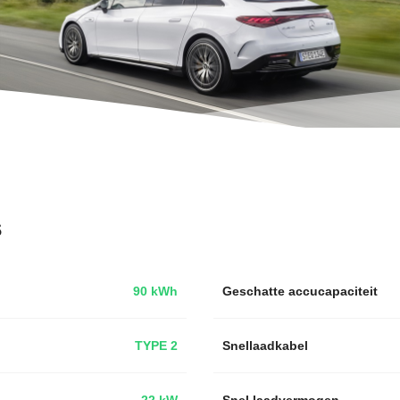
s
90 kWh
Geschatte accucapaciteit
TYPE 2
Snellaadkabel
22 kW
Snel laadvermogen