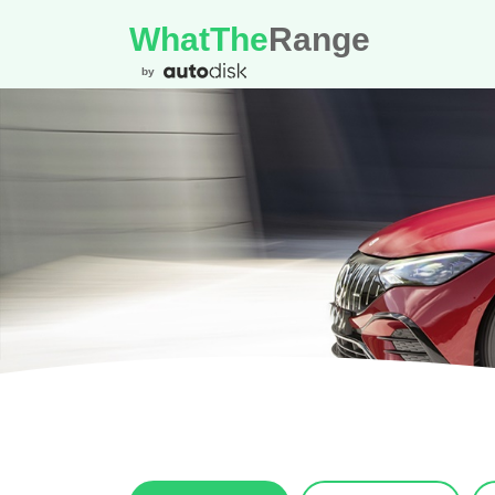
WhatThe
Range
by