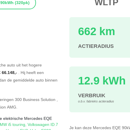
WLTP
90kWh
(320pk)
662 km
ACTIERADIUS
s
che auto uit het hogere
€ 66.148,-
. Hij heeft een
12.9 kWh
dan de gemiddelde auto binnen
VERBRUIK
oeringen
300 Business Solution
,
o.b.v. fabrieks actieradius
tion AMG
.
 de elektrische Mercedes EQE
MW i5 touring
,
Volkswagen ID.7
Je kan deze Mercedes EQE 90