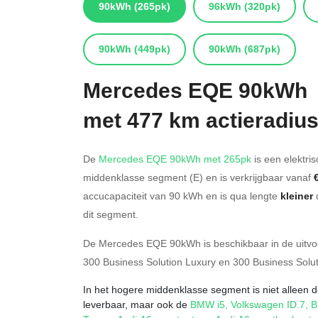
90kWh
(265pk)
96kWh
(320pk)
90kWh
(449pk)
90kWh
(687pk)
Mercedes
EQE 90kWh
met 477 km actieradiu
De
Mercedes EQE 90kWh met 265pk
is een elektris
middenklasse segment (E) en is verkrijgbaar vanaf
accucapaciteit van 90
kWh en is qua lengte
kleiner
dit segment.
De Mercedes EQE 90kWh is beschikbaar in de
uitv
300 Business Solution Luxury
en
300 Business Solu
In het hogere middenklasse segment is niet alleen
leverbaar, maar ook de
BMW i5
,
Volkswagen ID.7
,
B