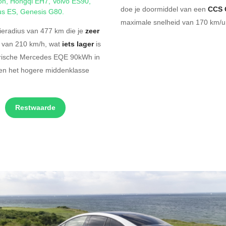
on
,
Hongqi EH7
,
Volvo ES90
,
doe je doormiddel van een
CCS 
us ES
,
Genesis G80
.
maximale snelheid van 170 km/u.
eradius van 477 km die je
zeer
d van 210 km/h, wat
iets lager
is
ktrische Mercedes EQE 90kWh in
nen het hogere middenklasse
Restwaarde