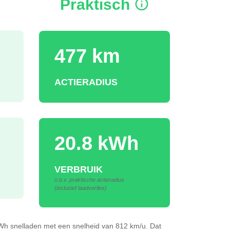
Praktisch
477 km
ACTIERADIUS
20.8 kWh
VERBRUIK
o.b.v. praktische actieradius
(inclusief laadverlies)
kWh
snelladen
met een snelheid van 812 km/u.
Dat