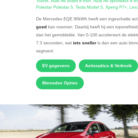
Tourer
,
Audi A6 avant e-tron
,
Audi A6 sportback e-tr
Polestar Polestar 5
,
Tesla Model S
,
Xpeng P7+
,
Lex
De Mercedes EQE 90kWh heeft een ingeschatte acti
goed
kan noemen. Daarbij heeft hij een topsnelhei
dan het gemiddelde. Van 0-100 accelereert de ele
7.3 seconden, wat
iets sneller
is dan een auto bin
segment.
EV gegevens
Actieradius & Verbruik
Mercedes Opties