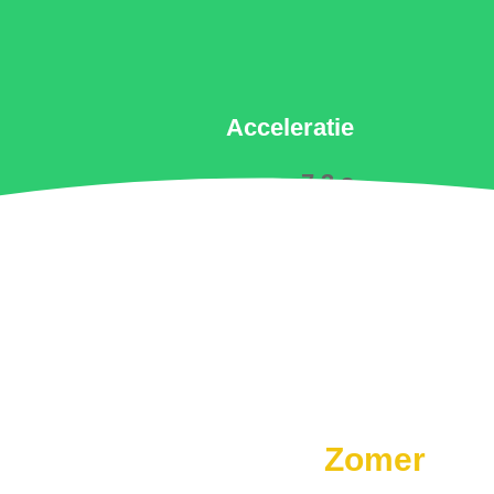
Acceleratie
7.3 s
Zomer