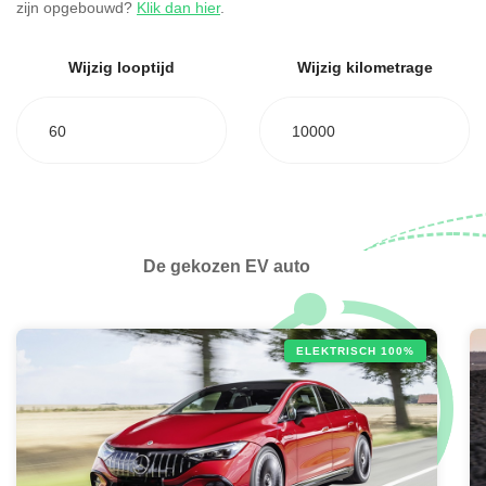
zijn opgebouwd?
Klik dan hier
.
Wijzig looptijd
Wijzig kilometrage
60
10000
De gekozen EV auto
ELEKTRISCH 100%