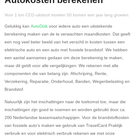
Autokosten berekenen
Voor 1 ton CO2-uitstoot moeten 50 bomen een jaar lang groeien.
Gelukkig kan
AutoDisk
voor iedere auto een uitstekende
berekening maken van de te verwachten maandkosten. Dat geeft
een nog veel beter beeld van het verschil in kosten tussen een
Rijdt u meer dan 500
Ja
Nee
elektrische auto en een auto met fossiele brandstof. We hebben
kilometer privé?
een aantal aannames gedaan om deze berekening te maken,
maar dit geldt voor alle vergelijkingen. We rekenen met alle
Belastingspercentage
componenten die van belang zijn: Afschrijving, Rente,
37,07% (Belastbaar tot €
Verzekering, Reparatie, Onderhoud, Banden, Wegenbelasting en
69.398,-)
Brandstof.
49,50% (Belastbaar van €
Natuurlijk zijn het inschattingen naar de toekomst toe, maar die
69.399,- )
inschattingen zijn goed te noemen en worden gebruikt door ca.
200 Nederlandse leasemaatschappijen. Voor de brandstofkosten
Eigen bijdrage
van fossiele auto's maken we gebruik van TravelCard Praktijk
verbruik en voor elektrisch verbruik rekenen we met onze