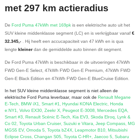
met 297 km actieradius
De
Ford Puma 47kWh met 169pk
is een elektrische auto uit het
SUV kleine middenklasse segment (LC) en is verkrijgbaar vanaf
€
32.345,-
. Hij heeft een accucapaciteit van 47
kWh en is qua
lengte
kleiner
dan de gemiddelde auto binnen dit segment.
De Ford Puma 47kWh is beschikbaar in de
uitvoeringen
47kWh
FWD Gen-E Select
,
47kWh FWD Gen-E Premium
,
47kWh FWD
Gen-E Black Edition
en
47kWh FWD Gen-E BlueCruise Edition
.
In het SUV kleine middenklasse segment is niet alleen de
elektrische Ford Puma leverbaar, maar ook de
Renault Megane
E-Tech
,
BMW iX1
,
Smart #1
,
Hyundai KONA Electric
,
Honda
e:NY1
,
Volvo EX30
,
Zeekr X
,
Peugeot E-3008
,
Mercedes EQA
,
Smart #3
,
Renault Scénic E-Tech
,
Kia EV3
,
Skoda Elroq
,
Lynk &
Co 02
,
Toyota Urban Cruiser
,
Suzuki e Vitara
,
Jeep Compass
,
MG
MGS5 EV
,
Omoda 5
,
Toyota bZ4X
,
Leapmotor B10
,
Mitsubishi
Eclipse Cross
,
Changan S05
,
Toyota C-HR+
,
Jaecoo 5
,
Subaru