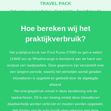
TRAVEL PACK
Opbergtas voor laadkabel + First Aid Kit + Tire Inflation Kit
€ 80,-
Hoe bereken wij het
praktijkverbruik?
WINTER PACK
Elektrisch verwarmbaar stuurwiel + Elektrisch verwarmbare
Het praktijkverbruik van Ford Puma 47kWh ev gen-e select
voorstoelen + Elektrisch verwarmbare voorruit
124kW aut op Whattherange is berekend aan de hand van
€ 550,-
analyse van laadpasdata. Deze gegevens zijn verzameld over
een langere periode, waarbij het werkelijke aantal geladen
kilowatturen is opgeteld en gedeeld door de afgelegde
DRIVER ASSISTANCE PACK
afstand.
360 graden camera met split-view weergave voor optimaal zicht
Het energiegebruik omvat in deze berekening ook de
rondom het voertuig + Buitenspiegels automatisch inklapbaar
laadverliezen. Dit is van belang omdat deze kilowatturen
met Puma logo projectie (standaard op Premium) + Collision
daadwerkelijk worden verbruikt en moeten worden opgewekt.
Mitigation System + Adaptieve Cruise Control +
Verkeersbordenherkenning + Blind Spot Information system
Het display van de auto houdt geen rekening met deze