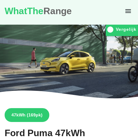
WhatThe
Range
Vergelijk
47kWh
(169pk)
Ford
Puma 47kWh