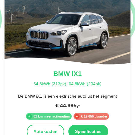
BMW
iX1
64.8kWh (313pk)
,
64.8kWh (204pk)
De BMW iX1 is een elektrische auto uit het segment
€
44.995
,-
81 km meer actieradius
€ 12.650 duurder
Autokosten
Specificaties