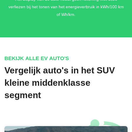
(dodehoekherkenning) + BlueCruise voorbereiding + Intelligent
verliezen bij het tonen van het energieverbruik in kWh/100 km
Speed Assist + Lane Centering Assist incl. Lane Change
of Wh/km.
Warning & Aid + Remhulp bij achteruitrijden
€ 1.100,-
BEKIJK ALLE EV AUTO'S
Vergelijk auto's in het SUV
kleine middenklasse
segment