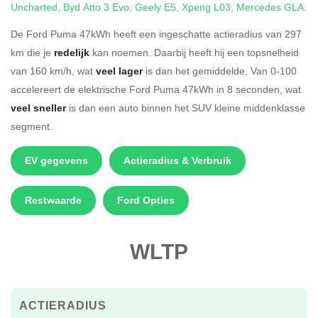
Uncharted
,
Byd Atto 3 Evo
,
Geely E5
,
Xpeng L03
,
Mercedes GLA
.
De Ford Puma 47kWh heeft een ingeschatte actieradius van 297
km die je
redelijk
kan noemen. Daarbij heeft hij een topsnelheid
van 160 km/h, wat
veel lager
is dan het gemiddelde. Van 0-100
accelereert de elektrische Ford Puma 47kWh in 8 seconden, wat
veel sneller
is dan een auto binnen het SUV kleine middenklasse
segment.
EV gegevens
Actieradius & Verbruik
Restwaarde
Ford Opties
WLTP
ACTIERADIUS