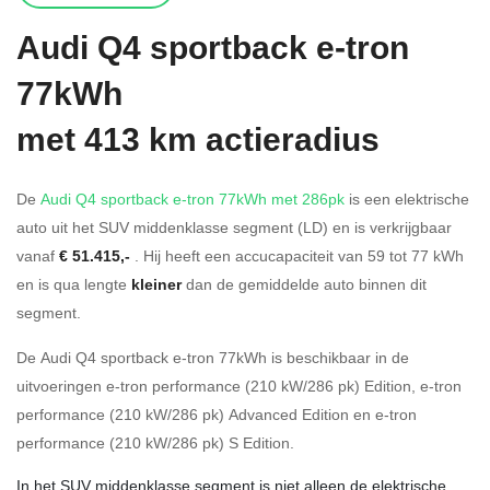
Audi
Q4 sportback e-tron
77kWh
met 413 km actieradius
De
Audi Q4 sportback e-tron 77kWh met 286pk
is een elektrische
auto uit het SUV middenklasse segment (LD) en is verkrijgbaar
vanaf
€ 51.415,-
. Hij heeft een accucapaciteit van 59
tot 77
kWh
en is qua lengte
kleiner
dan de gemiddelde auto binnen dit
segment.
De Audi Q4 sportback e-tron 77kWh is beschikbaar in de
uitvoeringen
e-tron performance (210 kW/286 pk) Edition
,
e-tron
performance (210 kW/286 pk) Advanced Edition
en
e-tron
performance (210 kW/286 pk) S Edition
.
In het SUV middenklasse segment is niet alleen de elektrische