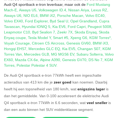
Audi Q4 sportback e-tron leverbaar, maar ook de
Ford Mustang
Mach-E
,
Aiways U5
,
Volkswagen ID.4
,
Nissan Ariya
,
Lexus RZ
,
Aiways U6
,
NIO EL6
,
BMW iX2
,
Porsche Macan
,
Volvo EC40
,
Volvo EX40
,
Ford Explorer
,
Byd Seal U
,
Opel Grandland
,
Cupra
Tavascan
,
Hyundai IONIQ 5
,
Kia EV6
,
Ford Capri
,
Peugeot 5008
,
Leapmotor C10
,
Byd Sealion 7
,
Zeekr 7X
,
Skoda Enyaq
,
Skoda
Enyaq coupe
,
Tesla Model Y
,
Smart #5
,
Xpeng G6
,
KGM Torres*
,
Voyah Courage
,
Citroen C5 Aircross
,
Genesis GV60
,
BMW iX3
,
Hongqi EHS7
,
Mercedes GLC EQ
,
Kia EV5
,
Changan S07
,
KGM
Torres Van
,
Mercedes GLB
,
MG MGS6 EV
,
Subaru Solterra
,
Volvo
EX60
,
Mazda CX-6e
,
Alpine A390
,
Genesis GV70
,
DS No 7
,
KGM
Torres
,
Polestar Polestar 4 SUV
.
De Audi Q4 sportback e-tron 77kWh heeft een ingeschatte
actieradius van 413 km die je
zeer goed
kan noemen. Daarbij
heeft hij een topsnelheid van 180 km/h, wat
enigszins lager
is
dan het gemiddelde. Van 0-100 accelereert de elektrische Audi
Q4 sportback e-tron 77kWh in 6.6 seconden, wat
veel sneller
is
dan een auto binnen het SUV middenklasse segment.