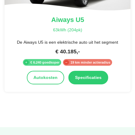
Aiways
U5
63kWh (204pk)
De Aiways U5 is een elektrische auto uit het segment
€
40.185
,-
€ 6.240 goedkoper
19 km minder actieradius
Autokosten
Specificaties