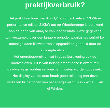
praktijkverbruik?
DYNAMIEKPAKKET
Progressieve besturing + Sportonderstel
Het praktijkverbruik van Audi Q4 sportback e-tron 77kWh ev
€ 570,-
performance edition 210kW aut op Whattherange is berekend
aan de hand van analyse van laadpasdata. Deze gegevens
zijn verzameld over een langere periode, waarbij het werkelijke
DYNAMIEKPAKKET PLUS
aantal geladen kilowatturen is opgeteld en gedeeld door de
Progressieve besturing + Onderstel met demperregeling
afgelegde afstand.
€ 1.390,-
Het energiegebruik omvat in deze berekening ook de
laadverliezen. Dit is van belang omdat deze kilowatturen
daadwerkelijk worden verbruikt en moeten worden opgewekt.
Het display van de auto houdt geen rekening met deze
TECH
verliezen bij het tonen van het energieverbruik in kWh/100 km
Achteruitrijcamera (KA2) + Projectielicht in de buitenspiegels
of Wh/km.
(1J2) + Buitenspiegels elektrisch verstelbaar, verwarmbaar en
inklapbaar, aan beide kanten automatisch dimmend (6XI) +
Comfortsleutel (4K5) + Achterklep met comfortopening (4E6) +
Digitale sleutel (2F1) + Adaptive cruise control (8T3)