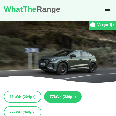
WhatThe
Range
Vergelijk
59kWh
(204pk)
77kWh
(286pk)
77kWh
(340pk)