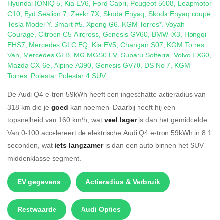
Hyundai IONIQ 5
,
Kia EV6
,
Ford Capri
,
Peugeot 5008
,
Leapmotor
C10
,
Byd Sealion 7
,
Zeekr 7X
,
Skoda Enyaq
,
Skoda Enyaq coupe
,
Tesla Model Y
,
Smart #5
,
Xpeng G6
,
KGM Torres*
,
Voyah
Courage
,
Citroen C5 Aircross
,
Genesis GV60
,
BMW iX3
,
Hongqi
EHS7
,
Mercedes GLC EQ
,
Kia EV5
,
Changan S07
,
KGM Torres
Van
,
Mercedes GLB
,
MG MGS6 EV
,
Subaru Solterra
,
Volvo EX60
,
Mazda CX-6e
,
Alpine A390
,
Genesis GV70
,
DS No 7
,
KGM
Torres
,
Polestar Polestar 4 SUV
.
De Audi Q4 e-tron 59kWh heeft een ingeschatte actieradius van
318 km die je
goed
kan noemen. Daarbij heeft hij een
topsnelheid van 160 km/h, wat
veel lager
is dan het gemiddelde.
Van 0-100 accelereert de elektrische Audi Q4 e-tron 59kWh in 8.1
seconden, wat
iets langzamer
is dan een auto binnen het SUV
middenklasse segment.
EV gegevens
Actieradius & Verbruik
Restwaarde
Audi Opties