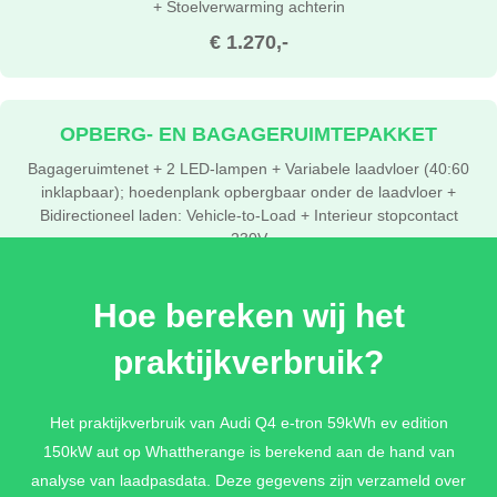
+ Stoelverwarming achterin
€ 1.270,-
OPBERG- EN BAGAGERUIMTEPAKKET
Bagageruimtenet + 2 LED-lampen + Variabele laadvloer (40:60
inklapbaar); hoedenplank opbergbaar onder de laadvloer +
Bidirectioneel laden: Vehicle-to-Load + Interieur stopcontact
230V
€ 375,-
Hoe bereken wij het
praktijkverbruik?
DYNAMIEKPAKKET
Progressieve besturing + Sportonderstel
Het praktijkverbruik van Audi Q4 e-tron 59kWh ev edition
€ 570,-
150kW aut op Whattherange is berekend aan de hand van
analyse van laadpasdata. Deze gegevens zijn verzameld over