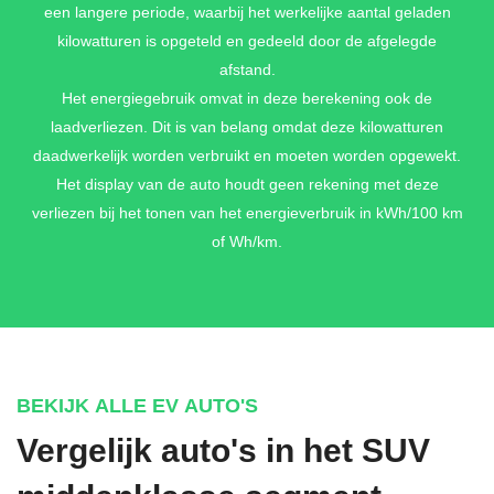
een langere periode, waarbij het werkelijke aantal geladen
DYNAMIEKPAKKET PLUS
kilowatturen is opgeteld en gedeeld door de afgelegde
Progressieve besturing + Onderstel met demperregeling
afstand.
€ 1.390,-
Het energiegebruik omvat in deze berekening ook de
laadverliezen. Dit is van belang omdat deze kilowatturen
daadwerkelijk worden verbruikt en moeten worden opgewekt.
Het display van de auto houdt geen rekening met deze
TECH
verliezen bij het tonen van het energieverbruik in kWh/100 km
Achteruitrijcamera (KA2) + Projectielicht in de buitenspiegels
of Wh/km.
(1J2) + Buitenspiegels elektrisch verstelbaar, verwarmbaar en
inklapbaar, aan beide kanten automatisch dimmend (6XI) +
Comfortsleutel (4K5) + Achterklep met comfortopening (4E6) +
Digitale sleutel (2F1) + Adaptive cruise control (8T3)
€ 1.990,-
BEKIJK ALLE EV AUTO'S
Vergelijk auto's in het SUV