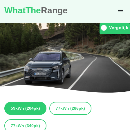
WhatThe
Range
Vergelijk
59kWh
(204pk)
77kWh
(286pk)
77kWh
(340pk)