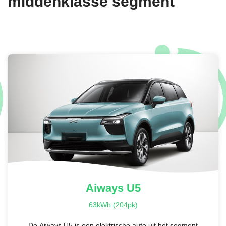
middenklasse segment
Aiways
U5
63kWh (204pk)
De Aiways U5 is een elektrische auto uit het segment