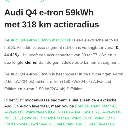
Audi
Q4 e-tron 59kWh
met 318 km actieradius
De
Audi Q4 e-tron 59kWh met 204pk
is een elektrische auto uit
het SUV middenklasse segment (LD) en is verkrijgbaar vanaf
€
44.425,-
. Hij heeft een accucapaciteit van 59
tot 77
kWh en is
qua lengte
kleiner
dan de gemiddelde auto binnen dit segment.
De Audi Q4 e-tron 59kWh is beschikbaar in de
uitvoeringen
e-tron
(150 kW/204 pk) Edition
,
e-tron (150 kW/204 pk) Advanced
Edition
en
e-tron (150 kW/204 pk) S Edition
.
In het SUV middenklasse segment is niet alleen de elektrische
Audi Q4 e-tron leverbaar, maar ook de
Ford Mustang Mach-E
,
Aiways U5
,
Volkswagen ID.4
,
Nissan Ariya
,
Lexus RZ
,
Aiways U6
,
NIO EL6
,
BMW iX2
,
Porsche Macan
,
Volvo EC40
,
Volvo EX40
,
Ford Explorer
,
Byd Seal U
,
Opel Grandland
,
Cupra Tavascan
,