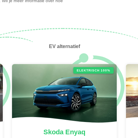
e. Wil je meer informatie over hoe
EV alternatief
ELEKTRISCH 100%
Skoda
Enyaq