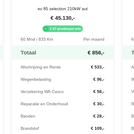
ev 85 selection 210kW aut
€
45.130
,-
€ 67 goedkoper p/m
60 Mnd / 833 Km
Per maand
6
Totaal
€ 856,-
T
Afschrijving en Rente
€ 533,-
A
Wegenbelasting
€ 96,-
W
Verzekering WA Casco
€ 58,-
V
Reparatie en Onderhoud
€ 30,-
R
Banden
€ 28,-
B
Brandstof
€ 109,-
B