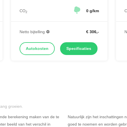
CO
0 g/km
2
Netto bijtelling
€ 306,-
N
Autokosten
Specificaties
lang groeien.
ende berekening maken van de te
Natuurlijk zijn het inschattingen
er beeld van het verschil in
goed te noemen en worden gebru
Rijdt u meer dan 500
R