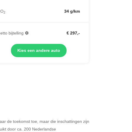
CO
34 g/km
2
etto bijtelling
€ 297,-
Kies een andere auto
 naar de toekomst toe, maar die inschattingen zijn
Merken op basis van segment
ikt door ca. 200 Nederlandse
ijdt u meer dan 500