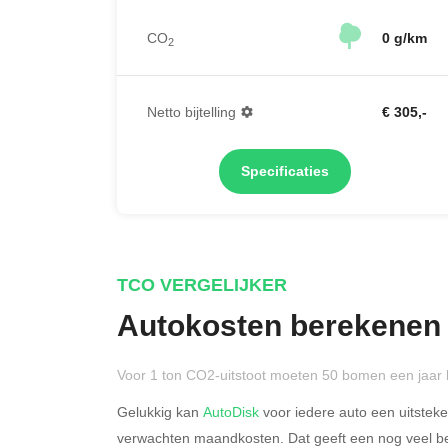
CO
0 g/km
2
Netto bijtelling
€ 305,-
Specificaties
TCO VERGELIJKER
Autokosten berekenen
Voor 1 ton CO2-uitstoot moeten 50 bomen een jaar 
Gelukkig kan
AutoDisk
voor iedere auto een uitstek
verwachten maandkosten. Dat geeft een nog veel bet
Rijdt u meer dan 500