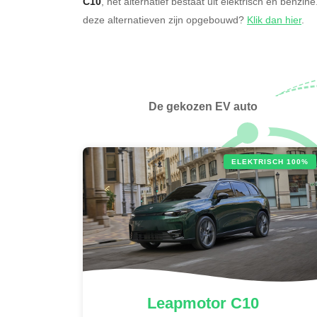
C10
, het alternatief bestaat uit elektrisch en benzin
deze alternatieven zijn opgebouwd?
Klik dan hier
.
De gekozen EV auto
ELEKTRISCH 100%
Leapmotor
C10