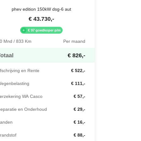
phev edition 150kW dsg-6 aut
€
43.730
,-
€ 97 goedkoper p/m
0 Mnd / 833 Km
Per maand
otaal
€ 826,-
fschrijving en Rente
€ 522,-
egenbelasting
€ 111,-
erzekering WA Casco
€ 57,-
eparatie en Onderhoud
€ 29,-
anden
€ 16,-
randstof
€ 88,-