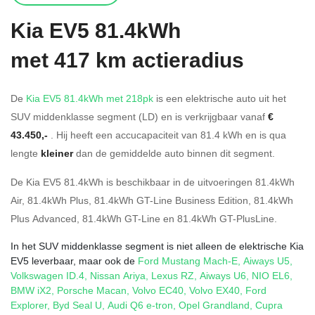
Kia
EV5 81.4kWh
met 417 km actieradius
De
Kia EV5 81.4kWh met 218pk
is een elektrische auto uit het
SUV middenklasse segment (LD) en is verkrijgbaar vanaf
€
43.450,-
. Hij heeft een accucapaciteit van 81.4
kWh en is qua
lengte
kleiner
dan de gemiddelde auto binnen dit segment.
De Kia EV5 81.4kWh is beschikbaar in de
uitvoeringen
81.4kWh
Air
,
81.4kWh Plus
,
81.4kWh GT-Line Business Edition
,
81.4kWh
Plus Advanced
,
81.4kWh GT-Line
en
81.4kWh GT-PlusLine
.
In het SUV middenklasse segment is niet alleen de elektrische Kia
EV5 leverbaar, maar ook de
Ford Mustang Mach-E
,
Aiways U5
,
Volkswagen ID.4
,
Nissan Ariya
,
Lexus RZ
,
Aiways U6
,
NIO EL6
,
BMW iX2
,
Porsche Macan
,
Volvo EC40
,
Volvo EX40
,
Ford
Explorer
,
Byd Seal U
,
Audi Q6 e-tron
,
Opel Grandland
,
Cupra