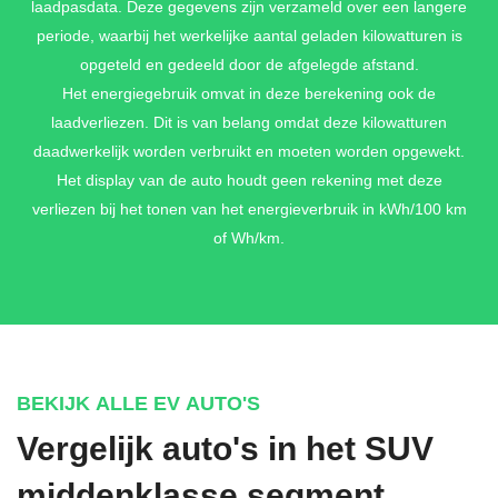
laadpasdata. Deze gegevens zijn verzameld over een langere
periode, waarbij het werkelijke aantal geladen kilowatturen is
opgeteld en gedeeld door de afgelegde afstand.
DARK OCEAN BLUE METALLIC
Het energiegebruik omvat in deze berekening ook de
€ 895,-
laadverliezen. Dit is van belang omdat deze kilowatturen
daadwerkelijk worden verbruikt en moeten worden opgewekt.
Het display van de auto houdt geen rekening met deze
verliezen bij het tonen van het energieverbruik in kWh/100 km
GRAVITY GRAY METALLIC
of Wh/km.
€ 895,-
IVORY SILVER METALLIC
€ 895,-
BEKIJK ALLE EV AUTO'S
Vergelijk auto's in het SUV
middenklasse segment