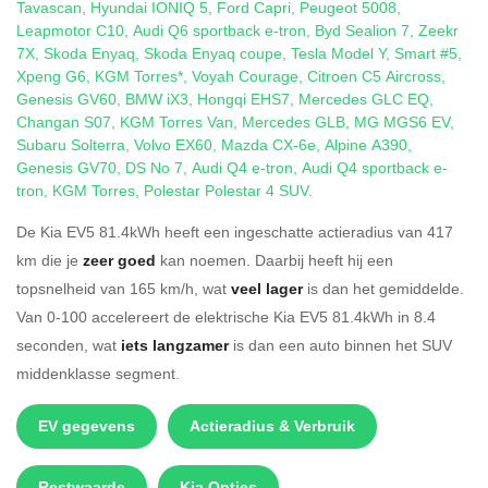
Tavascan
,
Hyundai IONIQ 5
,
Ford Capri
,
Peugeot 5008
,
Leapmotor C10
,
Audi Q6 sportback e-tron
,
Byd Sealion 7
,
Zeekr
7X
,
Skoda Enyaq
,
Skoda Enyaq coupe
,
Tesla Model Y
,
Smart #5
,
Xpeng G6
,
KGM Torres*
,
Voyah Courage
,
Citroen C5 Aircross
,
Genesis GV60
,
BMW iX3
,
Hongqi EHS7
,
Mercedes GLC EQ
,
Changan S07
,
KGM Torres Van
,
Mercedes GLB
,
MG MGS6 EV
,
Subaru Solterra
,
Volvo EX60
,
Mazda CX-6e
,
Alpine A390
,
Genesis GV70
,
DS No 7
,
Audi Q4 e-tron
,
Audi Q4 sportback e-
tron
,
KGM Torres
,
Polestar Polestar 4 SUV
.
De Kia EV5 81.4kWh heeft een ingeschatte actieradius van 417
km die je
zeer goed
kan noemen. Daarbij heeft hij een
topsnelheid van 165 km/h, wat
veel lager
is dan het gemiddelde.
Van 0-100 accelereert de elektrische Kia EV5 81.4kWh in 8.4
seconden, wat
iets langzamer
is dan een auto binnen het SUV
middenklasse segment.
EV gegevens
Actieradius & Verbruik
Restwaarde
Kia Opties