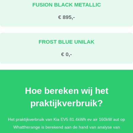
FUSION BLACK METALLIC
€ 895,-
FROST BLUE UNILAK
€ 0,-
ICEBERG GREEN METALLIC
Hoe bereken wij het
€ 895,-
praktijkverbruik?
MAGMA RED METALLIC
Het praktijkverbruik van Kia EV5 81.4kWh ev air 160kW aut op
Whattherange is berekend aan de hand van analyse van
€ 895,-