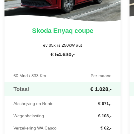
Skoda
Enyaq coupe
ev 85x rs 250kW aut
€
54.630
,-
60 Mnd / 833 Km
Per maand
Totaal
€ 1.028,-
Afschrijving en Rente
€ 671,-
Wegenbelasting
€ 103,-
Verzekering WA Casco
€ 62,-