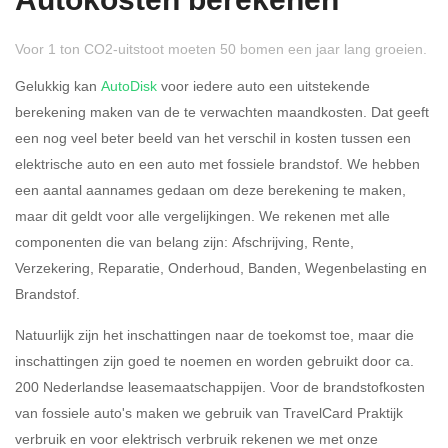
Autokosten berekenen
Voor 1 ton CO2-uitstoot moeten 50 bomen een jaar lang groeien.
Gelukkig kan
AutoDisk
voor iedere auto een uitstekende
berekening maken van de te verwachten maandkosten. Dat geeft
een nog veel beter beeld van het verschil in kosten tussen een
Rijdt u meer dan 500
Ja
Nee
elektrische auto en een auto met fossiele brandstof. We hebben
kilometer privé?
een aantal aannames gedaan om deze berekening te maken,
maar dit geldt voor alle vergelijkingen. We rekenen met alle
Belastingspercentage
componenten die van belang zijn: Afschrijving, Rente,
37,07% (Belastbaar tot €
Verzekering, Reparatie, Onderhoud, Banden, Wegenbelasting en
69.398,-)
Brandstof.
49,50% (Belastbaar van €
Natuurlijk zijn het inschattingen naar de toekomst toe, maar die
69.399,- )
inschattingen zijn goed te noemen en worden gebruikt door ca.
200 Nederlandse leasemaatschappijen. Voor de brandstofkosten
Eigen bijdrage
van fossiele auto's maken we gebruik van TravelCard Praktijk
verbruik en voor elektrisch verbruik rekenen we met onze