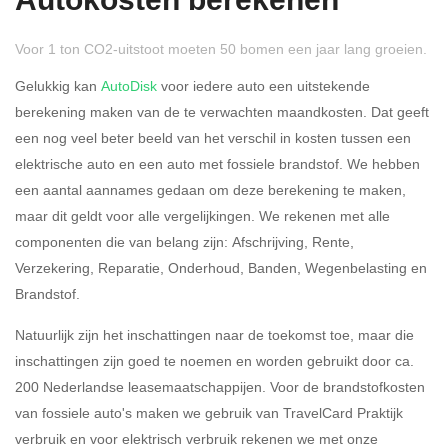
Autokosten berekenen
Voor 1 ton CO2-uitstoot moeten 50 bomen een jaar lang groeien.
Gelukkig kan
AutoDisk
voor iedere auto een uitstekende
berekening maken van de te verwachten maandkosten. Dat geeft
een nog veel beter beeld van het verschil in kosten tussen een
Rijdt u meer dan 500
Ja
Nee
elektrische auto en een auto met fossiele brandstof. We hebben
kilometer privé?
een aantal aannames gedaan om deze berekening te maken,
maar dit geldt voor alle vergelijkingen. We rekenen met alle
Belastingspercentage
componenten die van belang zijn: Afschrijving, Rente,
37,07% (Belastbaar tot €
Verzekering, Reparatie, Onderhoud, Banden, Wegenbelasting en
69.398,-)
Brandstof.
49,50% (Belastbaar van €
Natuurlijk zijn het inschattingen naar de toekomst toe, maar die
69.399,- )
inschattingen zijn goed te noemen en worden gebruikt door ca.
200 Nederlandse leasemaatschappijen. Voor de brandstofkosten
Eigen bijdrage
van fossiele auto's maken we gebruik van TravelCard Praktijk
verbruik en voor elektrisch verbruik rekenen we met onze