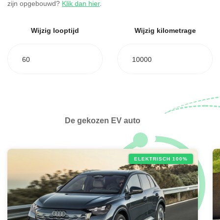
zijn opgebouwd?
Klik dan hier
.
Wijzig looptijd
Wijzig kilometrage
60
10000
De gekozen EV auto
ELEKTRISCH 100%