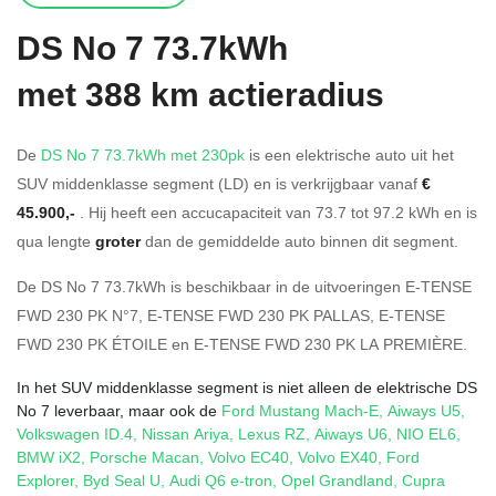
DS
No 7 73.7kWh
met 388 km actieradius
De
DS No 7 73.7kWh met 230pk
is een elektrische auto uit het
SUV middenklasse segment (LD) en is verkrijgbaar vanaf
€
45.900,-
. Hij heeft een accucapaciteit van 73.7
tot 97.2
kWh en is
qua lengte
groter
dan de gemiddelde auto binnen dit segment.
De DS No 7 73.7kWh is beschikbaar in de
uitvoeringen
E-TENSE
FWD 230 PK N°7
,
E-TENSE FWD 230 PK PALLAS
,
E-TENSE
FWD 230 PK ÉTOILE
en
E-TENSE FWD 230 PK LA PREMIÈRE
.
In het SUV middenklasse segment is niet alleen de elektrische DS
No 7 leverbaar, maar ook de
Ford Mustang Mach-E
,
Aiways U5
,
Volkswagen ID.4
,
Nissan Ariya
,
Lexus RZ
,
Aiways U6
,
NIO EL6
,
BMW iX2
,
Porsche Macan
,
Volvo EC40
,
Volvo EX40
,
Ford
Explorer
,
Byd Seal U
,
Audi Q6 e-tron
,
Opel Grandland
,
Cupra