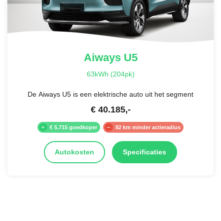
Aiways
U5
63kWh (204pk)
De Aiways U5 is een elektrische auto uit het segment
€
40.185
,-
€ 5.715 goedkoper
82 km minder actieradius
Autokosten
Specificaties