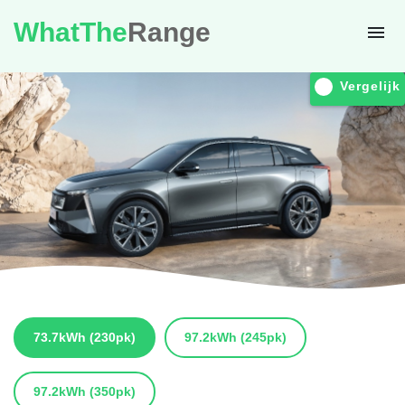
WhatThe
Range
Vergelijk
73.7kWh
(230pk)
97.2kWh
(245pk)
97.2kWh
(350pk)