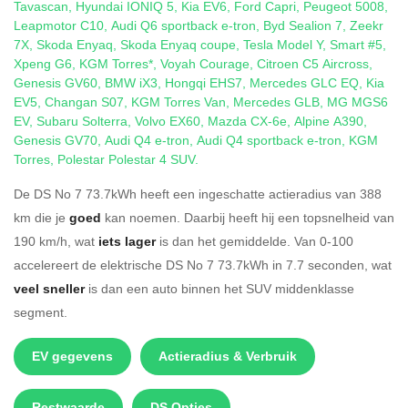
Tavascan
,
Hyundai IONIQ 5
,
Kia EV6
,
Ford Capri
,
Peugeot 5008
,
Leapmotor C10
,
Audi Q6 sportback e-tron
,
Byd Sealion 7
,
Zeekr
7X
,
Skoda Enyaq
,
Skoda Enyaq coupe
,
Tesla Model Y
,
Smart #5
,
Xpeng G6
,
KGM Torres*
,
Voyah Courage
,
Citroen C5 Aircross
,
Genesis GV60
,
BMW iX3
,
Hongqi EHS7
,
Mercedes GLC EQ
,
Kia
EV5
,
Changan S07
,
KGM Torres Van
,
Mercedes GLB
,
MG MGS6
EV
,
Subaru Solterra
,
Volvo EX60
,
Mazda CX-6e
,
Alpine A390
,
Genesis GV70
,
Audi Q4 e-tron
,
Audi Q4 sportback e-tron
,
KGM
Torres
,
Polestar Polestar 4 SUV
.
De DS No 7 73.7kWh heeft een ingeschatte actieradius van 388
km die je
goed
kan noemen. Daarbij heeft hij een topsnelheid van
190 km/h, wat
iets lager
is dan het gemiddelde. Van 0-100
accelereert de elektrische DS No 7 73.7kWh in 7.7 seconden, wat
veel sneller
is dan een auto binnen het SUV middenklasse
segment.
EV gegevens
Actieradius & Verbruik
Restwaarde
DS Opties