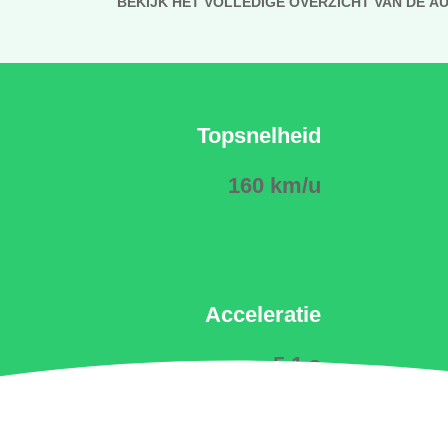
BEKIJK HET VOLLEDIGE OVERZICHT VAN DE A
Topsnelheid
160 km/u
Acceleratie
5.1 s