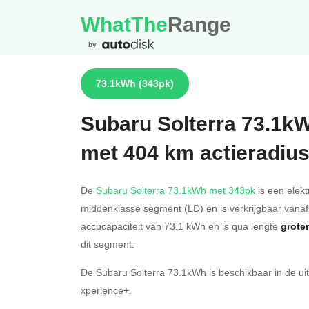
WhatThe
Range
by
73.1kWh
(343pk)
Subaru
Solterra 73.1k
met 404 km actieradiu
De
Subaru Solterra 73.1kWh met 343pk
is een elekt
middenklasse segment (LD) en is verkrijgbaar vana
accucapaciteit van 73.1
kWh en is qua lengte
groter
dit segment.
De Subaru Solterra 73.1kWh is beschikbaar in de
ui
xperience+
.