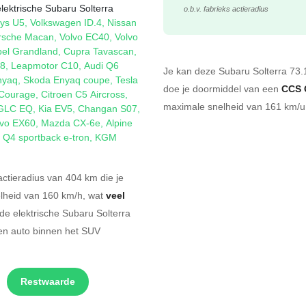
lektrische Subaru Solterra
o.b.v. fabrieks actieradius
ys U5
,
Volkswagen ID.4
,
Nissan
rsche Macan
,
Volvo EC40
,
Volvo
el Grandland
,
Cupra Tavascan
,
08
,
Leapmotor C10
,
Audi Q6
Je kan deze Subaru Solterra 7
nyaq
,
Skoda Enyaq coupe
,
Tesla
doe je doormiddel van een
CCS 
Courage
,
Citroen C5 Aircross
,
maximale snelheid van 161 km/u.
GLC EQ
,
Kia EV5
,
Changan S07
,
lvo EX60
,
Mazda CX-6e
,
Alpine
 Q4 sportback e-tron
,
KGM
ctieradius van 404 km die je
elheid van 160 km/h, wat
veel
de elektrische Subaru Solterra
en auto binnen het SUV
Restwaarde