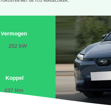
UTOKOSTEN MET DE TCO VERGELIJKER..
Vermogen
252 kW
Koppel
437 Nm