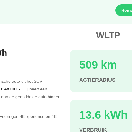
Hom
WLTP
Wh
509 km
s
ACTIERADIUS
rische auto uit het SUV
f
€ 48.001,-
. Hij heeft een
dan de gemiddelde auto binnen
13.6 kWh
tvoeringen
4E-xperience
en
4E-
VERBRUIK