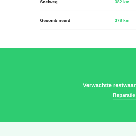
Snelweg
382 km
Gecombineerd
378 km
Verwachtte restwaar
Reparatie