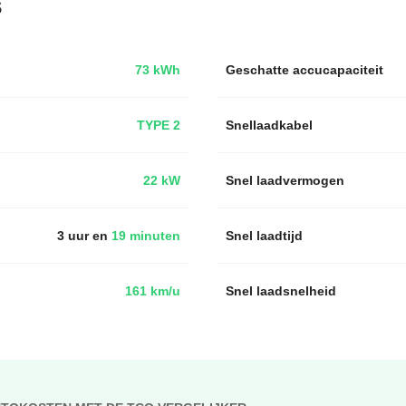
s
73 kWh
Geschatte accucapaciteit
TYPE 2
Snellaadkabel
22 kW
Snel laadvermogen
3 uur en
19 minuten
Snel laadtijd
161 km/u
Snel laadsnelheid