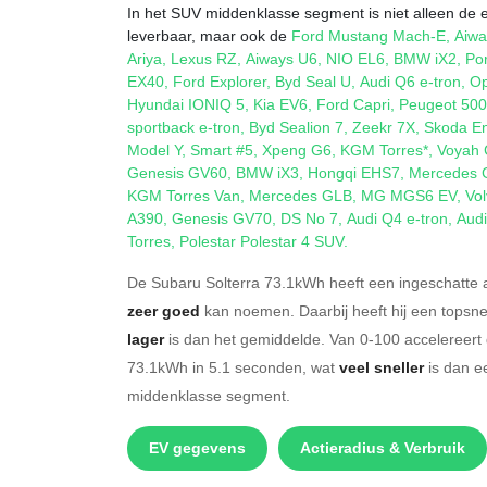
In het SUV middenklasse segment is niet alleen de e
leverbaar, maar ook de
Ford Mustang Mach-E
,
Aiwa
Ariya
,
Lexus RZ
,
Aiways U6
,
NIO EL6
,
BMW iX2
,
Po
EX40
,
Ford Explorer
,
Byd Seal U
,
Audi Q6 e-tron
,
Op
Hyundai IONIQ 5
,
Kia EV6
,
Ford Capri
,
Peugeot 50
sportback e-tron
,
Byd Sealion 7
,
Zeekr 7X
,
Skoda E
Model Y
,
Smart #5
,
Xpeng G6
,
KGM Torres*
,
Voyah 
Genesis GV60
,
BMW iX3
,
Hongqi EHS7
,
Mercedes 
KGM Torres Van
,
Mercedes GLB
,
MG MGS6 EV
,
Vo
A390
,
Genesis GV70
,
DS No 7
,
Audi Q4 e-tron
,
Audi
Torres
,
Polestar Polestar 4 SUV
.
De Subaru Solterra 73.1kWh heeft een ingeschatte a
zeer goed
kan noemen. Daarbij heeft hij een topsn
lager
is dan het gemiddelde. Van 0-100 accelereert 
73.1kWh in 5.1 seconden, wat
veel sneller
is dan e
middenklasse segment.
EV gegevens
Actieradius & Verbruik