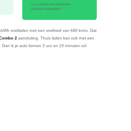
o.b.v. praktische actieradius
(inclusief laadverlies)
3.1kWh
snelladen
met een snelheid van 680 km/u.
Dat
Combo 2
aansluiting.
Thuis laden kan ook met een
 Dan is je auto binnen
3 uur en
19 minuten vol.