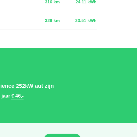
316 km
24.11 kWh
d
326 km
23.51 kWh
ience 252kW aut zijn
 jaar
€ 46,-
-