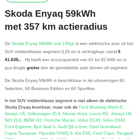
Skoda
Enyaq 59kWh
met 357 km actieradius
De
Skoda Enyaq 59kWh met 190pk
is een elektrische auto uit het
SUV middenklasse segment (LD) en is verkrijgbaar vanaf
€
41.630,-
. Hij heeft een accucapaciteit van 61
tot 82
kWh en is
qua lengte
groter
dan de gemiddelde auto binnen dit segment.
De Skoda Enyaq 59kWh is beschikbaar in de
uitvoeringen
60
Selection
,
60 Business Edition
en
60 Sportline
.
In het SUV middenklasse segment is niet alleen de elektrische
Skoda Enyaq leverbaar, maar ook de
Ford Mustang Mach-E
,
Aiways U5
,
Volkswagen ID.4
,
Nissan Ariya
,
Lexus RZ
,
Aiways U6
,
NIO EL6
,
BMW iX2
,
Porsche Macan
,
Volvo EC40
,
Volvo EX40
,
Ford Explorer
,
Byd Seal U
,
Audi Q6 e-tron
,
Opel Grandland
,
Cupra Tavascan
,
Hyundai IONIQ 5
,
Kia EV6
,
Ford Capri
,
Peugeot