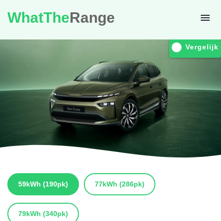
WhatThe
Range
Vergelijk
59kWh
(190pk)
77kWh
(286pk)
79kWh
(340pk)