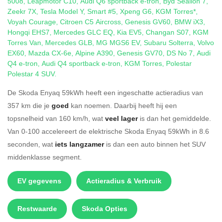
5008
,
Leapmotor C10
,
Audi Q6 sportback e-tron
,
Byd Sealion 7
,
Zeekr 7X
,
Tesla Model Y
,
Smart #5
,
Xpeng G6
,
KGM Torres*
,
Voyah Courage
,
Citroen C5 Aircross
,
Genesis GV60
,
BMW iX3
,
Hongqi EHS7
,
Mercedes GLC EQ
,
Kia EV5
,
Changan S07
,
KGM
Torres Van
,
Mercedes GLB
,
MG MGS6 EV
,
Subaru Solterra
,
Volvo
EX60
,
Mazda CX-6e
,
Alpine A390
,
Genesis GV70
,
DS No 7
,
Audi
Q4 e-tron
,
Audi Q4 sportback e-tron
,
KGM Torres
,
Polestar
Polestar 4 SUV
.
De Skoda Enyaq 59kWh heeft een ingeschatte actieradius van
357 km die je
goed
kan noemen. Daarbij heeft hij een
topsnelheid van 160 km/h, wat
veel lager
is dan het gemiddelde.
Van 0-100 accelereert de elektrische Skoda Enyaq 59kWh in 8.6
seconden, wat
iets langzamer
is dan een auto binnen het SUV
middenklasse segment.
EV gegevens
Actieradius & Verbruik
Restwaarde
Skoda Opties