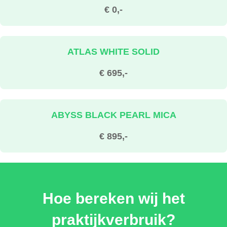
€ 0,-
ATLAS WHITE SOLID
€ 695,-
ABYSS BLACK PEARL MICA
€ 895,-
DIGITAL TEAL-GREEN PEARL MICA
Hoe bereken wij het
€ 895,-
praktijkverbruik?