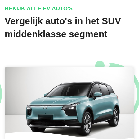
BEKIJK ALLE EV AUTO'S
Vergelijk auto's in het SUV
ECOTRONIC GRAY MATTE METALLIC
middenklasse segment
€ 1.095,-
GRAVITY GOLD MATTE METALLIC
€ 1.095,-
CYBER GRAY METALLIC
€ 895,-