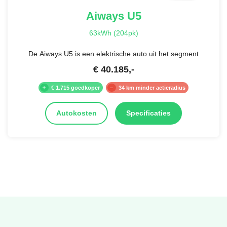
Aiways
U5
63kWh (204pk)
De Aiways U5 is een elektrische auto uit het segment
€
40.185
,-
€ 1.715 goedkoper
34 km minder actieradius
Autokosten
Specificaties