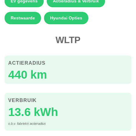
EV gegevens
Actieradius & Verbruik
Restwaarde
Hyundai Opties
WLTP
ACTIERADIUS
440 km
VERBRUIK
13.6 kWh
o.b.v. fabrieks actieradius