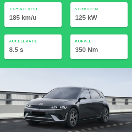
TOPSNELHEID
VERMOGEN
185 km/u
125 kW
ACCELERATIE
KOPPEL
8.5 s
350 Nm