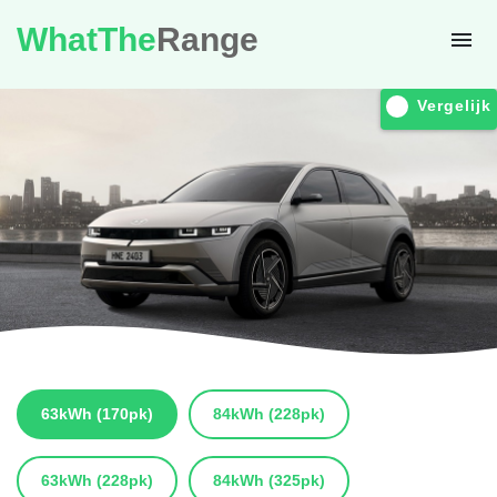
WhatThe
Range
Vergelijk
63kWh
(170pk)
84kWh
(228pk)
63kWh
(228pk)
84kWh
(325pk)