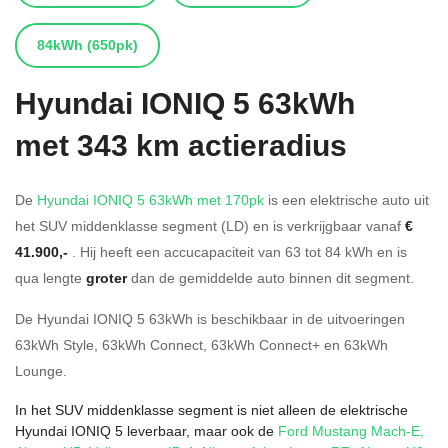
84kWh
(650pk)
Hyundai
IONIQ 5 63kWh
met 343 km actieradius
De
Hyundai IONIQ 5 63kWh met 170pk
is een elektrische auto uit
het SUV middenklasse segment (LD) en is verkrijgbaar vanaf
€
41.900,-
. Hij heeft een accucapaciteit van 63
tot 84
kWh en is
qua lengte
groter
dan de gemiddelde auto binnen dit segment.
De Hyundai IONIQ 5 63kWh is beschikbaar in de
uitvoeringen
63kWh Style
,
63kWh Connect
,
63kWh Connect+
en
63kWh
Lounge
.
In het SUV middenklasse segment is niet alleen de elektrische
Hyundai IONIQ 5 leverbaar, maar ook de
Ford Mustang Mach-E
,