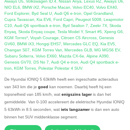
Aiways U5
,
Volkswagen ID.4
,
Nissan Ariya
,
Lexus RZ
,
Aiways U6
,
NIO EL6
,
BMW iX2
,
Porsche Macan
,
Volvo EC40
,
Volvo EX40
,
Ford Explorer
,
Byd Seal U
,
Audi Q6 e-tron
,
Opel Grandland
,
Cupra Tavascan
,
Kia EV6
,
Ford Capri
,
Peugeot 5008
,
Leapmotor
C10
,
Audi Q6 sportback e-tron
,
Byd Sealion 7
,
Zeekr 7X
,
Skoda
Enyaq
,
Skoda Enyaq coupe
,
Tesla Model Y
,
Smart #5
,
Xpeng G6
,
KGM Torres*
,
Voyah Courage
,
Citroen C5 Aircross
,
Genesis
GV60
,
BMW iX3
,
Hongqi EHS7
,
Mercedes GLC EQ
,
Kia EV5
,
Changan S07
,
KGM Torres Van
,
Mercedes GLB
,
MG MGS6 EV
,
Subaru Solterra
,
Volvo EX60
,
Mazda CX-6e
,
Alpine A390
,
Genesis GV70
,
DS No 7
,
Audi Q4 e-tron
,
Audi Q4 sportback e-
tron
,
KGM Torres
,
Polestar Polestar 4 SUV
.
De Hyundai IONIQ 5 63kWh heeft een ingeschatte actieradius
van 343 km die je
goed
kan noemen. Daarbij heeft hij een
topsnelheid van 185 km/h, wat
enigszins lager
is dan het
gemiddelde. Van 0-100 accelereert de elektrische Hyundai IONIQ
5 63kWh in 8.5 seconden, wat
iets langzamer
is dan een auto
binnen het SUV middenklasse segment.