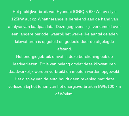
ECOTRONIC GRAY PEARL MICA
Het praktijkverbruik van Hyundai IONIQ 5 63kWh ev style
125kW aut op Whattherange is berekend aan de hand van
€ 895,-
analyse van laadpasdata. Deze gegevens zijn verzameld over
een langere periode, waarbij het werkelijke aantal geladen
kilowatturen is opgeteld en gedeeld door de afgelegde
LUCID BLUE PEARL MICA
afstand.
€ 895,-
Het energiegebruik omvat in deze berekening ook de
laadverliezen. Dit is van belang omdat deze kilowatturen
daadwerkelijk worden verbruikt en moeten worden opgewekt.
Het display van de auto houdt geen rekening met deze
META BLUE PEARL MICA
verliezen bij het tonen van het energieverbruik in kWh/100 km
€ 895,-
of Wh/km.
ATLAS WHITE MATTE METALLIC
€ 1.095,-