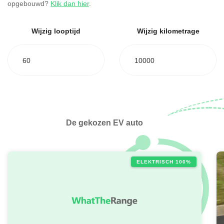
opgebouwd?
Klik dan hier
.
Wijzig looptijd
Wijzig kilometrage
60
10000
De gekozen EV auto
ELEKTRISCH 100%