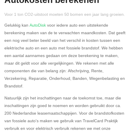
Autokosten berekenen
Voor 1 ton CO2-uitstoot moeten 50 bomen een jaar lang groeien.
Gelukkig kan
AutoDisk
voor iedere auto een uitstekende
berekening maken van de te verwachten maandkosten. Dat geeft
een nog veel beter beeld van het verschil in kosten tussen een
Rijdt u meer dan 500
Ja
Nee
elektrische auto en een auto met fossiele brandstof. We hebben
kilometer privé?
een aantal aannames gedaan om deze berekening te maken,
maar dit geldt voor alle vergelijkingen. We rekenen met alle
Belastingspercentage
componenten die van belang zijn: Afschrijving, Rente,
37,07% (Belastbaar tot €
Verzekering, Reparatie, Onderhoud, Banden, Wegenbelasting en
69.398,-)
Brandstof.
49,50% (Belastbaar van €
Natuurlijk zijn het inschattingen naar de toekomst toe, maar die
69.399,- )
inschattingen zijn goed te noemen en worden gebruikt door ca.
200 Nederlandse leasemaatschappijen. Voor de brandstofkosten
Eigen bijdrage
van fossiele auto's maken we gebruik van TravelCard Praktijk
verbruik en voor elektrisch verbruik rekenen we met onze