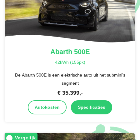
Abarth
500E
42kWh (155pk)
De Abarth 500E is een elektrische auto uit het submini's
segment
€
35.399
,-
Autokosten
Specificaties
Vergelijk