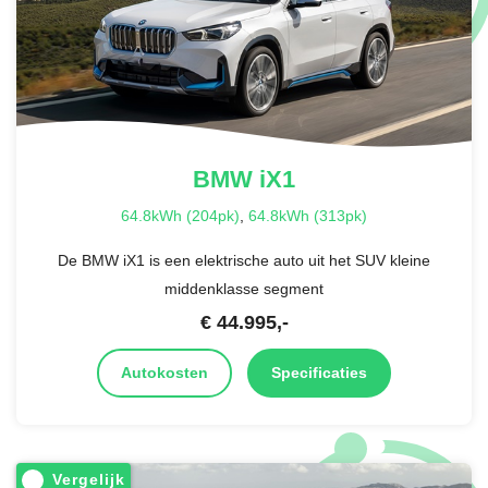
BMW
iX1
64.8kWh (204pk)
,
64.8kWh (313pk)
De BMW iX1 is een elektrische auto uit het SUV kleine
middenklasse segment
€
44.995
,-
Autokosten
Specificaties
Vergelijk