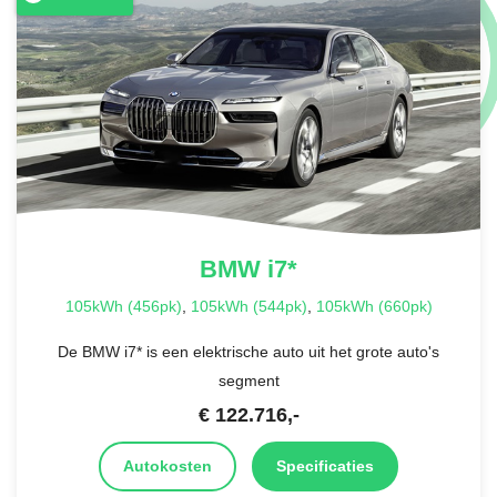
BMW
i7*
105kWh (456pk)
,
105kWh (544pk)
,
105kWh (660pk)
De BMW i7* is een elektrische auto uit het grote auto's
segment
€
122.716
,-
Autokosten
Specificaties