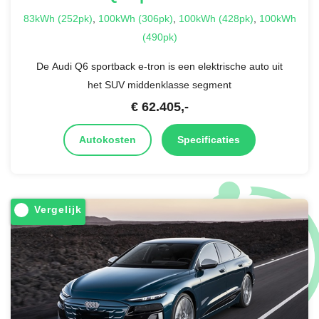
83kWh (252pk)
,
100kWh (306pk)
,
100kWh (428pk)
,
100kWh
(490pk)
De Audi Q6 sportback e-tron is een elektrische auto uit
het SUV middenklasse segment
€
62.405
,-
Autokosten
Specificaties
Vergelijk