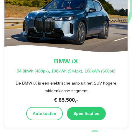
BMW
iX
94.8kWh (408pk)
,
108kWh (544pk)
,
108kWh (660pk)
De BMW iX is een elektrische auto uit het SUV hogere
middenklasse segment
€
85.500
,-
Autokosten
Specificaties