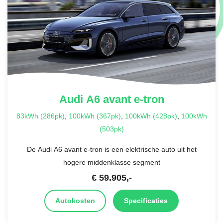
Audi
A6 avant e-tron
83kWh (286pk)
,
100kWh (367pk)
,
100kWh (428pk)
,
100kWh
(503pk)
De Audi A6 avant e-tron is een elektrische auto uit het
hogere middenklasse segment
€
59.905
,-
Autokosten
Specificaties