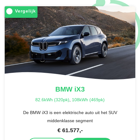
Vergelijk
BMW
iX3
82.6kWh (320pk)
,
108kWh (469pk)
De BMW iX3 is een elektrische auto uit het SUV
middenklasse segment
€
61.577
,-