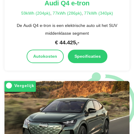
Audi
Q4 e-tron
59kWh (204pk)
,
77kWh (286pk)
,
77kWh (340pk)
De Audi Q4 e-tron is een elektrische auto uit het SUV
middenklasse segment
€
44.425
,-
Autokosten
Specificaties
Vergelijk