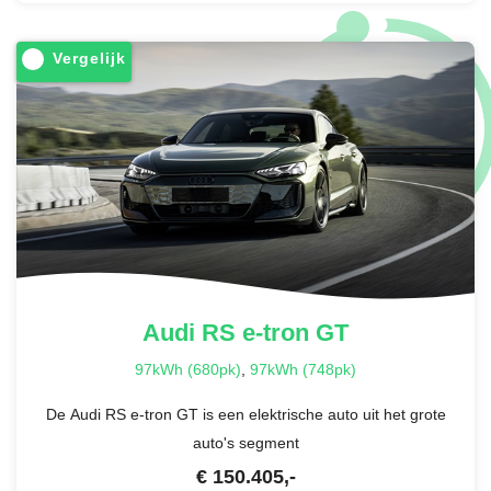
Vergelijk
Audi
RS e-tron GT
97kWh (680pk)
,
97kWh (748pk)
De Audi RS e-tron GT is een elektrische auto uit het grote
auto's segment
€
150.405
,-