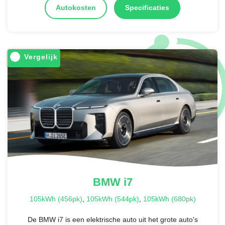
Autokosten
Specificaties
Vergelijk
BMW
i7
105kWh (456pk)
,
105kWh (544pk)
,
105kWh (680pk)
De BMW i7 is een elektrische auto uit het grote auto's