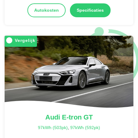
Autokosten
Specificaties
Vergelijk
Audi
E-tron GT
97kWh (503pk)
,
97kWh (592pk)