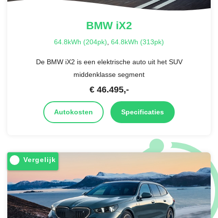
BMW
iX2
64.8kWh (204pk)
,
64.8kWh (313pk)
De BMW iX2 is een elektrische auto uit het SUV
middenklasse segment
€
46.495
,-
Autokosten
Specificaties
Vergelijk