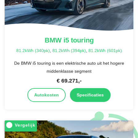
BMW
i5 touring
81.2kWh (340pk)
,
81.2kWh (394pk)
,
81.2kWh (601pk)
De BMW i5 touring is een elektrische auto uit het hogere
middenklasse segment
€
69.271
,-
Autokosten
Specificaties
Vergelijk