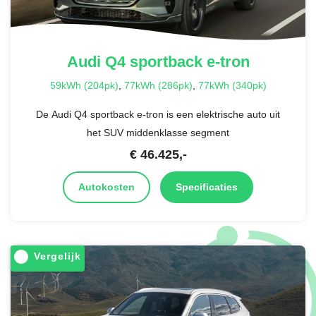
Audi
Q4 sportback e-tron
59kWh (204pk)
,
77kWh (286pk)
,
77kWh (340pk)
De Audi Q4 sportback e-tron is een elektrische auto uit
het SUV middenklasse segment
€
46.425
,-
Autokosten
Specificaties
Vergelijk