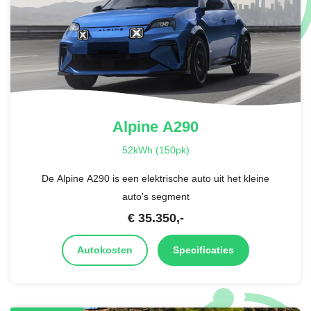
Alpine
A290
52kWh (150pk)
De Alpine A290 is een elektrische auto uit het kleine
auto's segment
€
35.350
,-
Autokosten
Specificaties