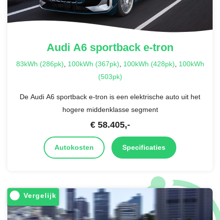
Audi
A6 sportback e-tron
83kWh (286pk)
,
100kWh (367pk)
,
100kWh (428pk)
,
100kWh
(503pk)
De Audi A6 sportback e-tron is een elektrische auto uit het
hogere middenklasse segment
€
58.405
,-
Autokosten
Specificaties
Vergelijk