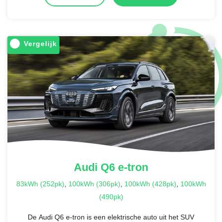
Vergelijk
Audi
Q6 e-tron
83kWh (252pk)
,
100kWh (306pk)
,
100kWh (428pk)
,
100kWh
(490pk)
De Audi Q6 e-tron is een elektrische auto uit het SUV