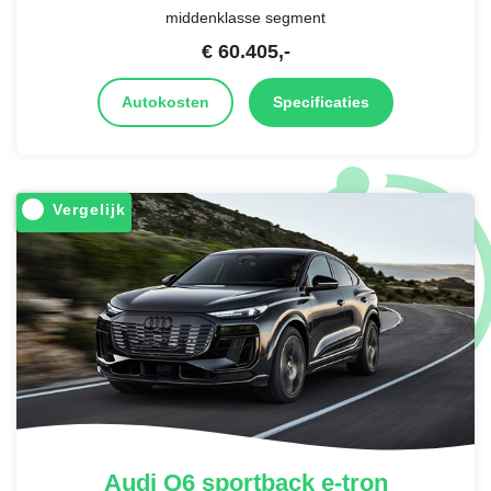
middenklasse segment
€
60.405
,-
Autokosten
Specificaties
Vergelijk
Audi
Q6 sportback e-tron