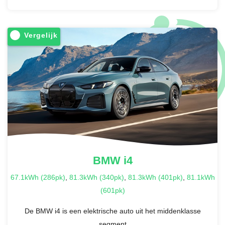
Vergelijk
BMW
i4
67.1kWh (286pk)
,
81.3kWh (340pk)
,
81.3kWh (401pk)
,
81.1kWh
(601pk)
De BMW i4 is een elektrische auto uit het middenklasse
segment