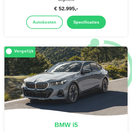
€
52.995
,-
Autokosten
Specificaties
Vergelijk
BMW
i5