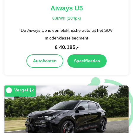
Aiways
U5
63kWh (204pk)
De Aiways U5 is een elektrische auto uit het SUV
middenklasse segment
€
40.185
,-
Autokosten
Specificaties
Vergelijk