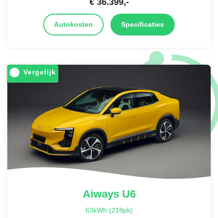
€
36.399
,-
Autokosten
Specificaties
Vergelijk
Aiways
U6
63kWh (218pk)