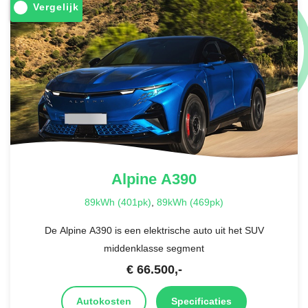
Vergelijk
Alpine
A390
89kWh (401pk)
,
89kWh (469pk)
De Alpine A390 is een elektrische auto uit het SUV
middenklasse segment
€
66.500
,-
Autokosten
Specificaties