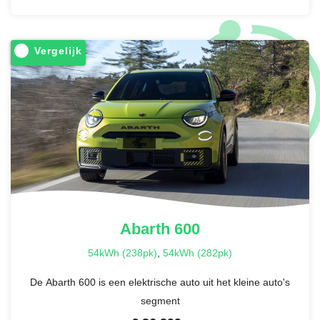
Vergelijk
Abarth
600
54kWh (238pk)
,
54kWh (282pk)
De Abarth 600 is een elektrische auto uit het kleine auto's
segment