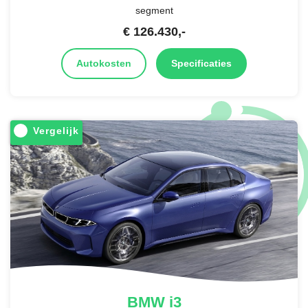
segment
€
126.430
,-
Autokosten
Specificaties
Vergelijk
BMW
i3