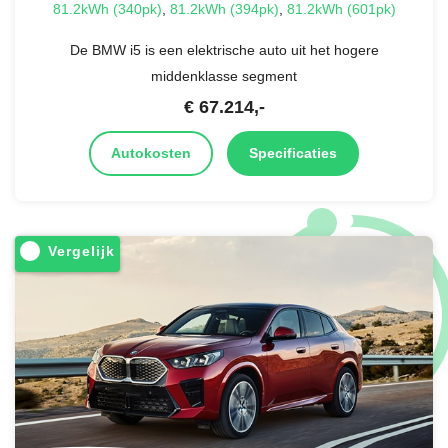
81.2kWh (340pk)
,
81.2kWh (394pk)
,
81.2kWh (601pk)
De BMW i5 is een elektrische auto uit het hogere
middenklasse segment
€
67.214
,-
Autokosten
Specificaties
Vergelijk