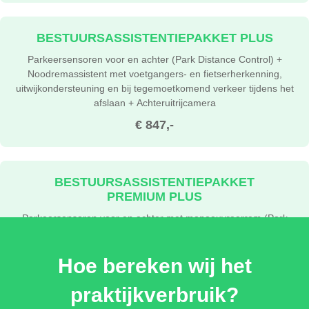
BESTUURSASSISTENTIEPAKKET PLUS
Parkeersensoren voor en achter (Park Distance Control) +
Noodremassistent met voetgangers- en fietserherkenning,
uitwijkondersteuning en bij tegemoetkomend verkeer tijdens het
afslaan + Achteruitrijcamera
€ 847,-
BESTUURSASSISTENTIEPAKKET
PREMIUM PLUS
Parkeersensoren voor en achter met manoeuvreerrem (Park
Distance Control) + Noodremassistent met voetgangers- en
fietserherkenning, uitwijkondersteuning, bij kruisend verkeer en
Hoe bereken wij het
bij tegemoetkomend verkeer tijdens het afslaan + Area View
inclusief achteruitrijcamera systeem in combinatie met
praktijkverbruik?
rijstrookwisselsysteem