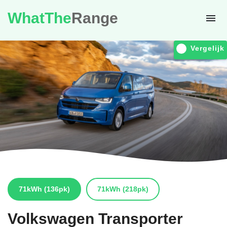
WhatThe
Range
Vergelijk
71kWh
(136pk)
71kWh
(218pk)
Volkswagen
Transporter