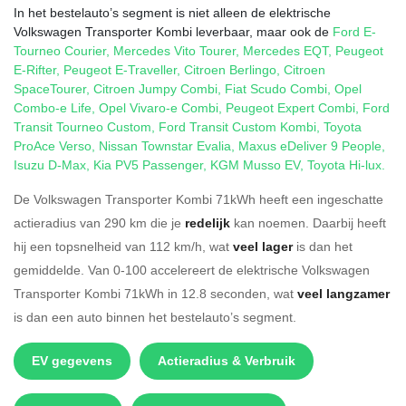
In het bestelauto’s segment is niet alleen de elektrische
Volkswagen Transporter Kombi leverbaar, maar ook de
Ford E-
Tourneo Courier
,
Mercedes Vito Tourer
,
Mercedes EQT
,
Peugeot
E-Rifter
,
Peugeot E-Traveller
,
Citroen Berlingo
,
Citroen
SpaceTourer
,
Citroen Jumpy Combi
,
Fiat Scudo Combi
,
Opel
Combo-e Life
,
Opel Vivaro-e Combi
,
Peugeot Expert Combi
,
Ford
Transit Tourneo Custom
,
Ford Transit Custom Kombi
,
Toyota
ProAce Verso
,
Nissan Townstar Evalia
,
Maxus eDeliver 9 People
,
Isuzu D-Max
,
Kia PV5 Passenger
,
KGM Musso EV
,
Toyota Hi-lux
.
De Volkswagen Transporter Kombi 71kWh heeft een ingeschatte
actieradius van 290 km die je
redelijk
kan noemen. Daarbij heeft
hij een topsnelheid van 112 km/h, wat
veel lager
is dan het
gemiddelde. Van 0-100 accelereert de elektrische Volkswagen
Transporter Kombi 71kWh in 12.8 seconden, wat
veel langzamer
is dan een auto binnen het bestelauto’s segment.
EV gegevens
Actieradius & Verbruik