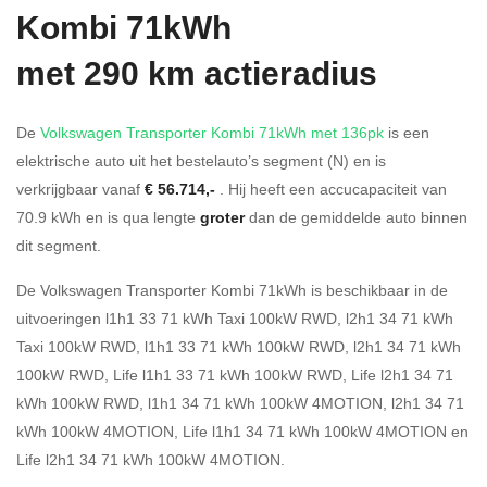
Kombi 71kWh
met 290 km actieradius
De
Volkswagen Transporter Kombi 71kWh met 136pk
is een
elektrische auto uit het bestelauto’s segment (N) en is
verkrijgbaar vanaf
€ 56.714,-
. Hij heeft een accucapaciteit van
70.9
kWh en is qua lengte
groter
dan de gemiddelde auto binnen
dit segment.
De Volkswagen Transporter Kombi 71kWh is beschikbaar in de
uitvoeringen
l1h1 33 71 kWh Taxi 100kW RWD
,
l2h1 34 71 kWh
Taxi 100kW RWD
,
l1h1 33 71 kWh 100kW RWD
,
l2h1 34 71 kWh
100kW RWD
,
Life l1h1 33 71 kWh 100kW RWD
,
Life l2h1 34 71
kWh 100kW RWD
,
l1h1 34 71 kWh 100kW 4MOTION
,
l2h1 34 71
kWh 100kW 4MOTION
,
Life l1h1 34 71 kWh 100kW 4MOTION
en
Life l2h1 34 71 kWh 100kW 4MOTION
.