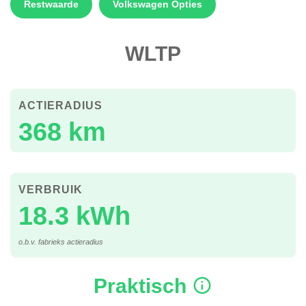
Restwaarde
Volkswagen Opties
WLTP
ACTIERADIUS
368 km
VERBRUIK
18.3 kWh
o.b.v. fabrieks actieradius
Praktisch