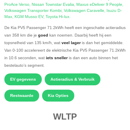
ProAce Verso
,
Nissan Townstar Evalia
,
Maxus eDeliver 9 People
,
Volkswagen Transporter Kombi
,
Volkswagen Caravelle
,
Isuzu D-
Max
,
KGM Musso EV
,
Toyota Hi-lux
.
De Kia PV5 Passenger 71.2kWh heeft een ingeschatte actieradius
van 358 km die je
goed
kan noemen. Daarbij heeft hij een
topsnelheid van 135 km/h, wat
veel lager
is dan het gemiddelde.
Van 0-100 accelereert de elektrische Kia PV5 Passenger 71.2kWh
in 10.6 seconden, wat
iets sneller
is dan een auto binnen het
bestelauto’s segment.
EV gegevens
Actieradius & Verbruik
Restwaarde
Kia Opties
WLTP