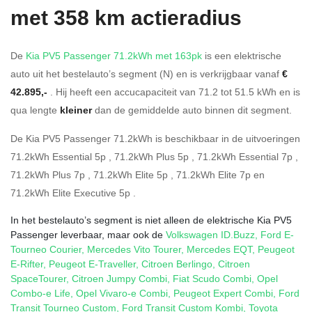
met 358 km actieradius
De
Kia PV5 Passenger 71.2kWh met 163pk
is een elektrische
auto uit het bestelauto’s segment (N) en is verkrijgbaar vanaf
€
42.895,-
. Hij heeft een accucapaciteit van 71.2
tot 51.5
kWh en is
qua lengte
kleiner
dan de gemiddelde auto binnen dit segment.
De Kia PV5 Passenger 71.2kWh is beschikbaar in de
uitvoeringen
71.2kWh Essential 5p
,
71.2kWh Plus 5p
,
71.2kWh Essential 7p
,
71.2kWh Plus 7p
,
71.2kWh Elite 5p
,
71.2kWh Elite 7p
en
71.2kWh Elite Executive 5p
.
In het bestelauto’s segment is niet alleen de elektrische Kia PV5
Passenger leverbaar, maar ook de
Volkswagen ID.Buzz
,
Ford E-
Tourneo Courier
,
Mercedes Vito Tourer
,
Mercedes EQT
,
Peugeot
E-Rifter
,
Peugeot E-Traveller
,
Citroen Berlingo
,
Citroen
SpaceTourer
,
Citroen Jumpy Combi
,
Fiat Scudo Combi
,
Opel
Combo-e Life
,
Opel Vivaro-e Combi
,
Peugeot Expert Combi
,
Ford
Transit Tourneo Custom
,
Ford Transit Custom Kombi
,
Toyota