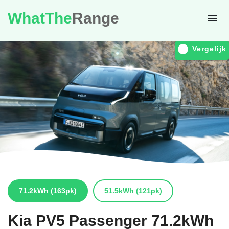
WhatThe
Range
Vergelijk
71.2kWh
(163pk)
51.5kWh
(121pk)
Kia
PV5 Passenger 71.2kWh