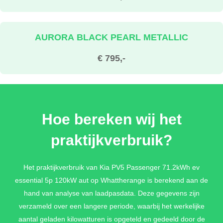
AURORA BLACK PEARL METALLIC
€ 795,-
CITYSCAPE GREEN METALLIC
Hoe bereken wij het
€ 795,-
praktijkverbruik?
STEEL GRAY (GLOSS) METALLIC
Het praktijkverbruik van Kia PV5 Passenger 71.2kWh ev
essential 5p 120kW aut op Whattherange is berekend aan de
€ 795,-
hand van analyse van laadpasdata. Deze gegevens zijn
verzameld over een langere periode, waarbij het werkelijke
aantal geladen kilowatturen is opgeteld en gedeeld door de