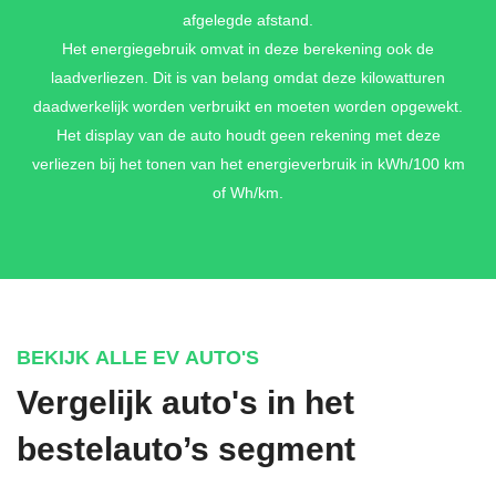
RUNWAY RED METALLIC
afgelegde afstand.
€ 795,-
Het energiegebruik omvat in deze berekening ook de
laadverliezen. Dit is van belang omdat deze kilowatturen
daadwerkelijk worden verbruikt en moeten worden opgewekt.
Het display van de auto houdt geen rekening met deze
SOFT MINT METALLIC
verliezen bij het tonen van het energieverbruik in kWh/100 km
€ 795,-
of Wh/km.
LAKEHOUSE GRAY METALLIC
€ 795,-
BEKIJK ALLE EV AUTO'S
Vergelijk auto's in het
FROST BLUE METALLIC
bestelauto’s segment
€ 795,-