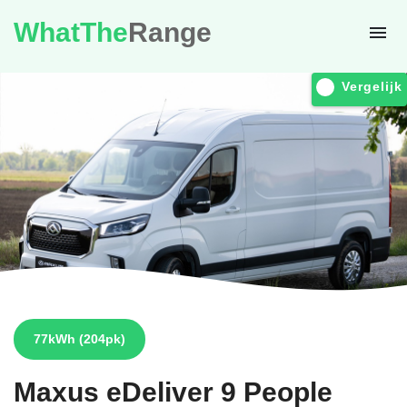
WhatThe
Range
Vergelijk
77kWh
(204pk)
Maxus
eDeliver 9 People