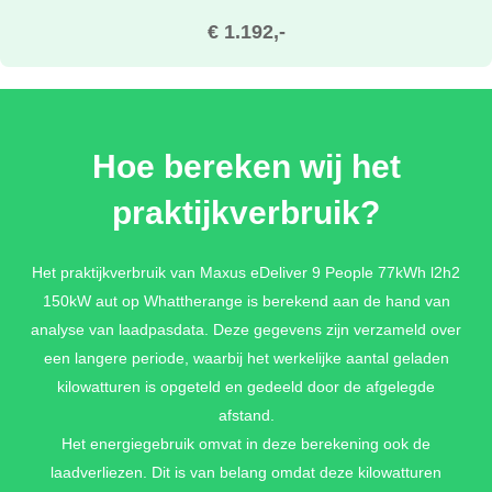
€ 1.192,-
MASSIVE BLACK METALLIC
Hoe bereken wij het
€ 1.192,-
praktijkverbruik?
RAL-KLEUR
Het praktijkverbruik van Maxus eDeliver 9 People 77kWh l2h2
150kW aut op Whattherange is berekend aan de hand van
€ 1.192,-
analyse van laadpasdata. Deze gegevens zijn verzameld over
een langere periode, waarbij het werkelijke aantal geladen
kilowatturen is opgeteld en gedeeld door de afgelegde
afstand.
Het energiegebruik omvat in deze berekening ook de
laadverliezen. Dit is van belang omdat deze kilowatturen