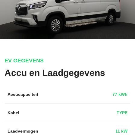
EV GEGEVENS
Accu en Laadgegevens
Accucapaciteit
77 kWh
Kabel
TYPE
Laadvermogen
11 kW