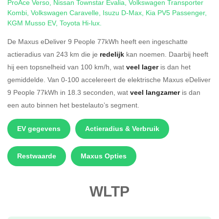
ProAce Verso
,
Nissan Townstar Evalia
,
Volkswagen Transporter
Kombi
,
Volkswagen Caravelle
,
Isuzu D-Max
,
Kia PV5 Passenger
,
KGM Musso EV
,
Toyota Hi-lux
.
De Maxus eDeliver 9 People 77kWh heeft een ingeschatte
actieradius van 243 km die je
redelijk
kan noemen. Daarbij heeft
hij een topsnelheid van 100 km/h, wat
veel lager
is dan het
gemiddelde. Van 0-100 accelereert de elektrische Maxus eDeliver
9 People 77kWh in 18.3 seconden, wat
veel langzamer
is dan
een auto binnen het bestelauto’s segment.
EV gegevens
Actieradius & Verbruik
Restwaarde
Maxus Opties
WLTP