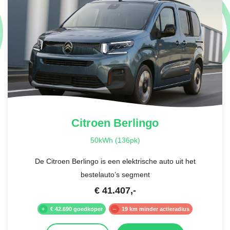
Citroen
Berlingo
50kWh (136pk)
De Citroen Berlingo is een elektrische auto uit het
bestelauto’s segment
€
41.407
,-
€ 42.690 goedkoper
19 km minder actieradius