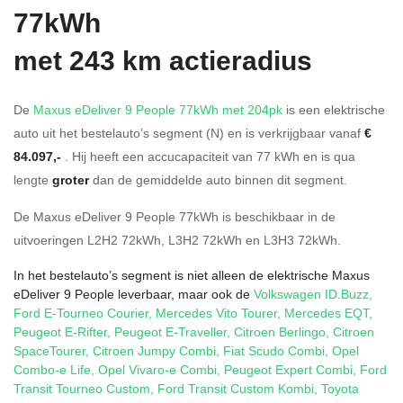
77kWh
met 243 km actieradius
De
Maxus eDeliver 9 People 77kWh met 204pk
is een elektrische
auto uit het bestelauto’s segment (N) en is verkrijgbaar vanaf
€
84.097,-
. Hij heeft een accucapaciteit van 77
kWh en is qua
lengte
groter
dan de gemiddelde auto binnen dit segment.
De Maxus eDeliver 9 People 77kWh is beschikbaar in de
uitvoeringen
L2H2 72kWh
,
L3H2 72kWh
en
L3H3 72kWh
.
In het bestelauto’s segment is niet alleen de elektrische Maxus
eDeliver 9 People leverbaar, maar ook de
Volkswagen ID.Buzz
,
Ford E-Tourneo Courier
,
Mercedes Vito Tourer
,
Mercedes EQT
,
Peugeot E-Rifter
,
Peugeot E-Traveller
,
Citroen Berlingo
,
Citroen
SpaceTourer
,
Citroen Jumpy Combi
,
Fiat Scudo Combi
,
Opel
Combo-e Life
,
Opel Vivaro-e Combi
,
Peugeot Expert Combi
,
Ford
Transit Tourneo Custom
,
Ford Transit Custom Kombi
,
Toyota