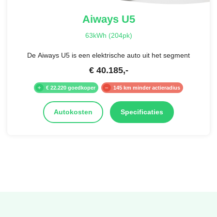
Aiways
U5
63kWh (204pk)
De Aiways U5 is een elektrische auto uit het segment
€
40.185
,-
€ 22.220 goedkoper
145 km minder actieradius
Autokosten
Specificaties