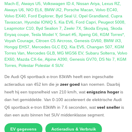
Mach-E
,
Aiways U5
,
Volkswagen ID.4
,
Nissan Ariya
,
Lexus RZ
,
Aiways U6
,
NIO EL6
,
BMW iX2
,
Porsche Macan
,
Volvo EC40
,
Volvo EX40
,
Ford Explorer
,
Byd Seal U
,
Opel Grandland
,
Cupra
Tavascan
,
Hyundai IONIQ 5
,
Kia EV6
,
Ford Capri
,
Peugeot 5008
,
Leapmotor C10
,
Byd Sealion 7
,
Zeekr 7X
,
Skoda Enyaq
,
Skoda
Enyaq coupe
,
Tesla Model Y
,
Smart #5
,
Xpeng G6
,
KGM Torres*
,
Voyah Courage
,
Citroen C5 Aircross
,
Genesis GV60
,
BMW iX3
,
Hongqi EHS7
,
Mercedes GLC EQ
,
Kia EV5
,
Changan S07
,
KGM
Torres Van
,
Mercedes GLB
,
MG MGS6 EV
,
Subaru Solterra
,
Volvo
EX60
,
Mazda CX-6e
,
Alpine A390
,
Genesis GV70
,
DS No 7
,
KGM
Torres
,
Polestar Polestar 4 SUV
.
De Audi Q6 sportback e-tron 83kWh heeft een ingeschatte
actieradius van 452 km die je
zeer goed
kan noemen. Daarbij
heeft hij een topsnelheid van 210 km/h, wat
enigszins hoger
is
dan het gemiddelde. Van 0-100 accelereert de elektrische Audi
Q6 sportback e-tron 83kWh in 7.6 seconden, wat
veel sneller
is
dan een auto binnen het SUV middenklasse segment.
EV gegevens
Actieradius & Verbruik