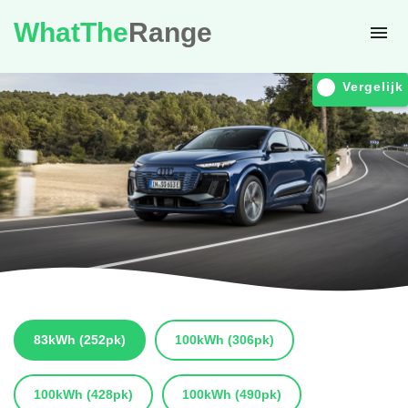
WhatThe
Range
Vergelijk
83kWh
(252pk)
100kWh
(306pk)
100kWh
(428pk)
100kWh
(490pk)