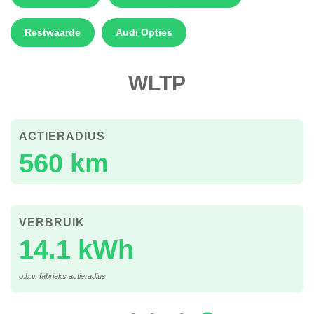
Restwaarde
Audi Opties
WLTP
ACTIERADIUS
560 km
VERBRUIK
14.1 kWh
o.b.v. fabrieks actieradius