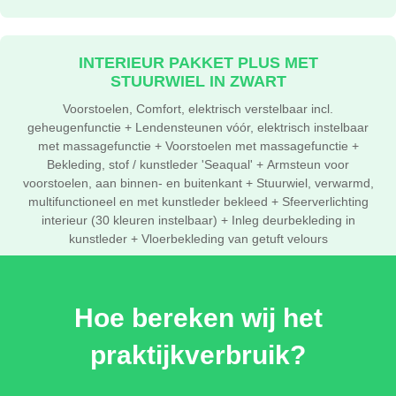
INTERIEUR PAKKET PLUS MET
STUURWIEL IN ZWART
Voorstoelen, Comfort, elektrisch verstelbaar incl.
geheugenfunctie + Lendensteunen vóór, elektrisch instelbaar
met massagefunctie + Voorstoelen met massagefunctie +
Bekleding, stof / kunstleder 'Seaqual' + Armsteun voor
voorstoelen, aan binnen- en buitenkant + Stuurwiel, verwarmd,
multifunctioneel en met kunstleder bekleed + Sfeerverlichting
interieur (30 kleuren instelbaar) + Inleg deurbekleding in
kunstleder + Vloerbekleding van getuft velours
€ 3.590,-
Hoe bereken wij het
INTERIEUR PAKKET MET STUURWIEL IN
praktijkverbruik?
ZWART
Bekleding, stof / kunstleder 'Seaqual' + Armsteun voor