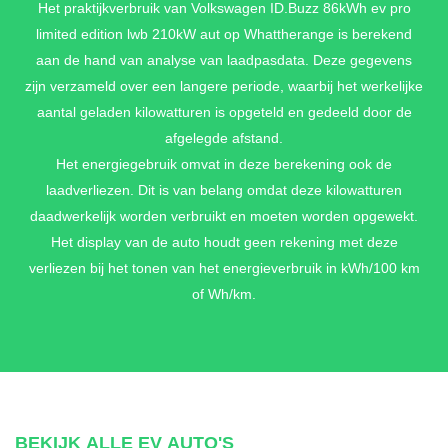
Het praktijkverbruik van Volkswagen ID.Buzz 86kWh ev pro
voorstoelen, aan binnen- en buitenkant + Stuurwiel, verwarmd,
multifunctioneel en met kunstleder bekleed + Sfeerverlichting
limited edition lwb 210kW aut op Whattherange is berekend
interieur (30 kleuren instelbaar) + Inleg deurbekleding in
aan de hand van analyse van laadpasdata. Deze gegevens
kunstleder + Vloerbekleding van getuft velours
zijn verzameld over een langere periode, waarbij het werkelijke
€ 1.390,-
aantal geladen kilowatturen is opgeteld en gedeeld door de
afgelegde afstand.
Het energiegebruik omvat in deze berekening ook de
INTERIEUR PAKKET PLUS 'ARTVELOURS'
laadverliezen. Dit is van belang omdat deze kilowatturen
MET STUURWIEL IN ZWART
daadwerkelijk worden verbruikt en moeten worden opgewekt.
Voorstoelen, Comfort, elektrisch verstelbaar incl.
Het display van de auto houdt geen rekening met deze
geheugenfunctie + Lendensteunen vóór, elektrisch instelbaar
verliezen bij het tonen van het energieverbruik in kWh/100 km
met massagefunctie + Bekleding, stof 'ArtVelours Eco' +
of Wh/km.
Voorstoelen met massagefunctie + Armsteun voor voorstoelen,
aan binnen- en buitenkant + Sfeerverlichting interieur (30
kleuren instelbaar) + Inleg deurbekleding in kunstleder +
Vloerbekleding van getuft velours + Lendensteunen vóór,
elektrisch instelbaar met massagefunctie
€ 3.790,-
BEKIJK ALLE EV AUTO'S