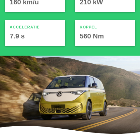
160 km/u
210 kW
ACCELERATIE
KOPPEL
7.9 s
560 Nm