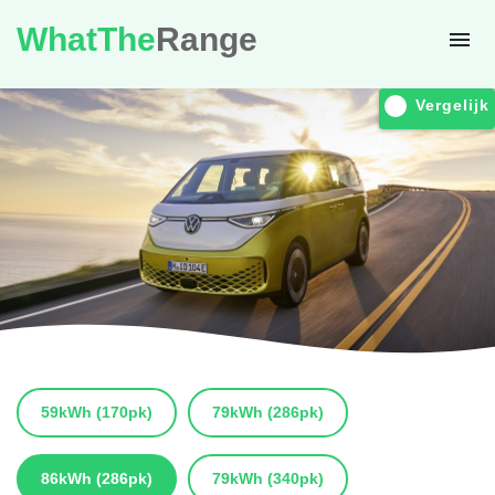
WhatThe
Range
Vergelijk
59kWh
(170pk)
79kWh
(286pk)
86kWh
(286pk)
79kWh
(340pk)