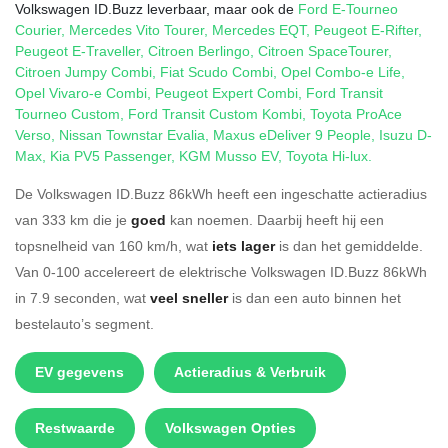
Volkswagen ID.Buzz leverbaar, maar ook de
Ford E-Tourneo
Courier
,
Mercedes Vito Tourer
,
Mercedes EQT
,
Peugeot E-Rifter
,
Peugeot E-Traveller
,
Citroen Berlingo
,
Citroen SpaceTourer
,
Citroen Jumpy Combi
,
Fiat Scudo Combi
,
Opel Combo-e Life
,
Opel Vivaro-e Combi
,
Peugeot Expert Combi
,
Ford Transit
Tourneo Custom
,
Ford Transit Custom Kombi
,
Toyota ProAce
Verso
,
Nissan Townstar Evalia
,
Maxus eDeliver 9 People
,
Isuzu D-
Max
,
Kia PV5 Passenger
,
KGM Musso EV
,
Toyota Hi-lux
.
De Volkswagen ID.Buzz 86kWh heeft een ingeschatte actieradius
van 333 km die je
goed
kan noemen. Daarbij heeft hij een
topsnelheid van 160 km/h, wat
iets lager
is dan het gemiddelde.
Van 0-100 accelereert de elektrische Volkswagen ID.Buzz 86kWh
in 7.9 seconden, wat
veel sneller
is dan een auto binnen het
bestelauto’s segment.
EV gegevens
Actieradius & Verbruik
Restwaarde
Volkswagen Opties