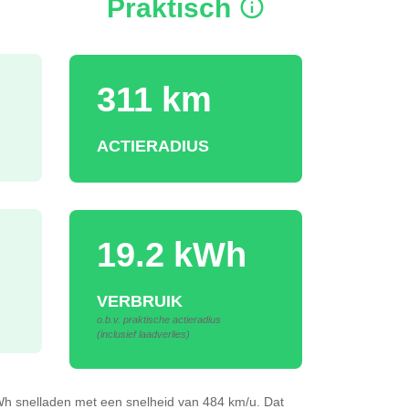
Praktisch
311 km
ACTIERADIUS
19.2 kWh
VERBRUIK
o.b.v. praktische actieradius
(inclusief laadverlies)
kWh
snelladen
met een snelheid van 484 km/u.
Dat