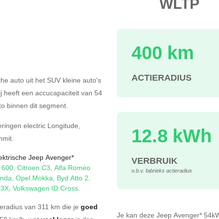
WLTP
400 km
ACTIERADIUS
che auto uit het SUV kleine auto's
ij heeft een accucapaciteit van 54
o binnen dit segment.
eringen
electric Longitude
,
12.8 kWh
mmit
.
lektrische Jeep Avenger*
VERBRUIK
t 600
,
Citroen C3
,
Alfa Romeo
o.b.v. fabrieks actieradius
anda
,
Opel Mokka
,
Byd Atto 2
,
03X
,
Volkswagen ID.Cross
.
eradius van 311 km die je
goed
Je kan deze Jeep Avenger* 54