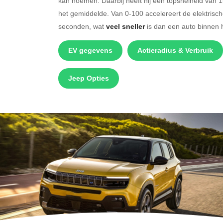
kan noemen. Daarbij heeft hij een topsnelheid van 
het gemiddelde. Van 0-100 accelereert de elektris
seconden, wat
veel sneller
is dan een auto binnen 
EV gegevens
Actieradius & Verbruik
Jeep Opties