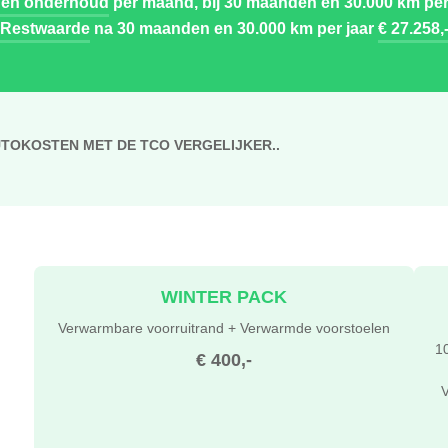
 en onderhoud
per maand, bij 30 maanden en 30.000 km per
Restwaarde
na 30 maanden en 30.000 km per jaar
€ 27.258,
UTOKOSTEN MET DE TCO VERGELIJKER..
WINTER PACK
Verwarmbare voorruitrand + Verwarmde voorstoelen
10
€ 400,-
V