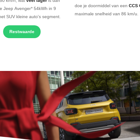
150 km/h, wat
veel lager
is dan
doe je doormiddel van een
CCS 
che Jeep Avenger* 54kWh in 9
maximale snelheid van 86 km/u. 
het SUV kleine auto's segment.
Restwaarde