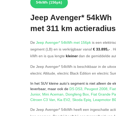
54kWh
(156pk)
Jeep
Avenger* 54kWh
met 311 km actieradius
De
Jeep Avenger* 54kWh met 156pk
is een elektris
segment (LB) en is verkrijgbaar vanaf
€ 33.895,-
. H
kWh en is qua lengte
kleiner
dan de gemiddelde aut
De Jeep Avenger* 54kWh is beschikbaar in de
uitvo
electric Altitude
,
electric Black Edition
en
electric Su
In het SUV kleine auto's segment is niet alleen de e
leverbaar, maar ook de
DS DS3
,
Peugeot 2008
,
Fia
Junior
,
Mini Aceman
,
Dongfeng Box
,
Fiat Grande P
Citroen C3 Van
,
Kia EV2
,
Skoda Epiq
,
Leapmotor B
De Jeep Avenger* 54kWh heeft een ingeschatte acti