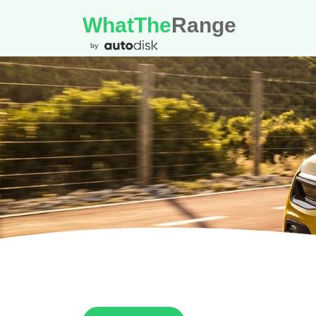
WhatThe
Range
by