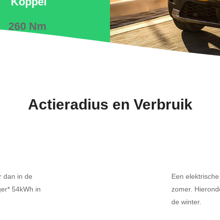
Koppel
260 Nm
Actieradius en Verbruik
r dan in de
Een elektrische
ger* 54kWh in
zomer. Hierond
de winter.