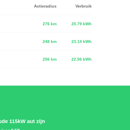
Actieradius
Verbruik
276 km
20.79 kWh
248 km
23.14 kWh
d
256 km
22.56 kWh
ude 115kW aut zijn