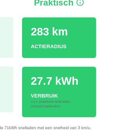
Praktisch
283 km
ACTIERADIUS
27.7 kWh
VERBRUIK
o.b.v. praktische actieradius
(inclusief laadverlies)
lle 71kWh
snelladen
met een snelheid van 3 km/u.