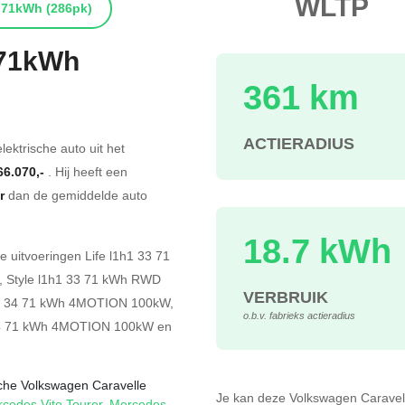
WLTP
71kWh
(286pk)
 71kWh
361 km
s
ACTIERADIUS
lektrische auto uit het
66.070,-
. Hij heeft een
r
dan de gemiddelde auto
18.7 kWh
de
uitvoeringen
Life l1h1 33 71
,
Style l1h1 33 71 kWh RWD
VERBRUIK
h1 34 71 kWh 4MOTION 100kW
,
o.b.v. fabrieks actieradius
 34 71 kWh 4MOTION 100kW
en
ische Volkswagen Caravelle
Je kan deze Volkswagen Carave
cedes Vito Tourer
,
Mercedes