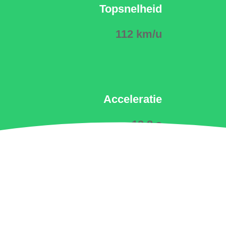
Topsnelheid
112 km/u
Acceleratie
12.8 s