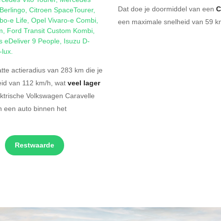
Dat doe je doormiddel van een
C
Berlingo
,
Citroen SpaceTourer
,
o-e Life
,
Opel Vivaro-e Combi
,
een maximale snelheid van 59 km
m
,
Ford Transit Custom Kombi
,
 eDeliver 9 People
,
Isuzu D-
-lux
.
te actieradius van 283 km die je
eid van 112 km/h, wat
veel lager
ektrische Volkswagen Caravelle
n een auto binnen het
Restwaarde