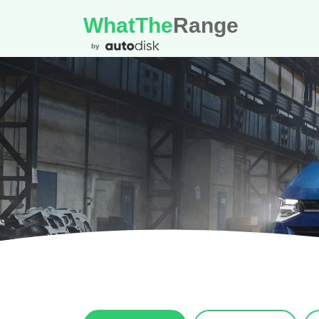
WhatThe
Range
by