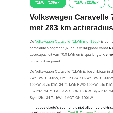
71kWh
(136pk)
71kWh
(218pk)
Volkswagen
Caravelle
met 283 km actieradiu
De
Volkswagen Caravelle 71kWh met 136pk
is een e
bestelauto’s segment (N) en is verkrijgbaar vanaf
€ 
accucapaciteit van 70.9
kWh en is qua lengte
kleine
binnen dit segment.
De Volkswagen Caravelle 71kWh is beschikbaar in 
kWh RWD 100kW
,
Life l2h1 34 71 kWh RWD 100kW
100kW
,
Style l2h1 34 71 kWh RWD 100kW
,
Life l1
Life l2h1 34 71 kWh 4MOTION 100kW
,
Style l1h1
Style l2h1 34 71 kWh 4MOTION 100kW
.
In het bestelauto’s segment is niet alleen de elektr
leverbaar, maar ook de
Ford E-Tourneo Courier
,
Mer