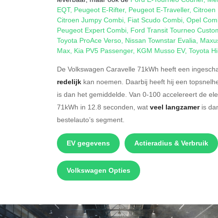
EQT
,
Peugeot E-Rifter
,
Peugeot E-Traveller
,
Citroen 
Citroen Jumpy Combi
,
Fiat Scudo Combi
,
Opel Comb
Peugeot Expert Combi
,
Ford Transit Tourneo Custo
Toyota ProAce Verso
,
Nissan Townstar Evalia
,
Maxus
Max
,
Kia PV5 Passenger
,
KGM Musso EV
,
Toyota Hi
De Volkswagen Caravelle 71kWh heeft een ingeschat
redelijk
kan noemen. Daarbij heeft hij een topsnelh
is dan het gemiddelde. Van 0-100 accelereert de el
71kWh in 12.8 seconden, wat
veel langzamer
is da
bestelauto’s segment.
EV gegevens
Actieradius & Verbruik
Volkswagen Opties