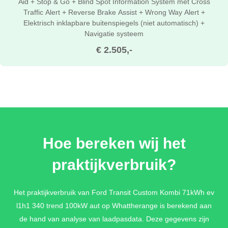
Aid + Stop & Go + Blind Spot Information System met Cross
Traffic Alert + Reverse Brake Assist + Wrong Way Alert +
Elektrisch inklapbare buitenspiegels (niet automatisch) +
Navigatie systeem
€ 2.505,-
Hoe bereken wij het
praktijkverbruik?
Het praktijkverbruik van Ford Transit Custom Kombi 71kWh ev
l1h1 340 trend 100kW aut op Whattherange is berekend aan
de hand van analyse van laadpasdata. Deze gegevens zijn