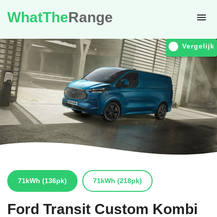
WhatThe
Range
Vergelijk
71kWh
(136pk)
71kWh
(218pk)
Ford
Transit Custom Kombi