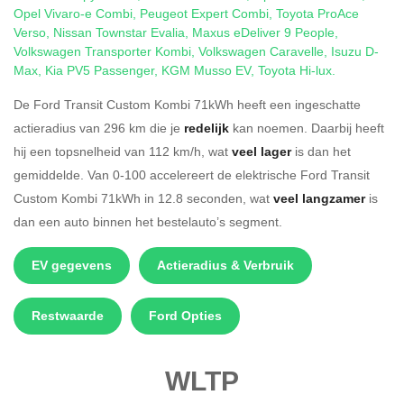
Opel Vivaro-e Combi
,
Peugeot Expert Combi
,
Toyota ProAce
Verso
,
Nissan Townstar Evalia
,
Maxus eDeliver 9 People
,
Volkswagen Transporter Kombi
,
Volkswagen Caravelle
,
Isuzu D-
Max
,
Kia PV5 Passenger
,
KGM Musso EV
,
Toyota Hi-lux
.
De Ford Transit Custom Kombi 71kWh heeft een ingeschatte
actieradius van 296 km die je
redelijk
kan noemen. Daarbij heeft
hij een topsnelheid van 112 km/h, wat
veel lager
is dan het
gemiddelde. Van 0-100 accelereert de elektrische Ford Transit
Custom Kombi 71kWh in 12.8 seconden, wat
veel langzamer
is
dan een auto binnen het bestelauto’s segment.
EV gegevens
Actieradius & Verbruik
Restwaarde
Ford Opties
WLTP