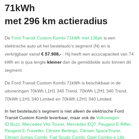
71kWh
met 296 km actieradius
De
Ford Transit Custom Kombi 71kWh met 136pk
is een
elektrische auto uit het bestelauto’s segment (N) en is
verkrijgbaar vanaf
€ 57.908,-
. Hij heeft een accucapaciteit van 74
kWh en is qua lengte
kleiner
dan de gemiddelde auto binnen dit
segment.
De Ford Transit Custom Kombi 71kWh is beschikbaar in de
uitvoeringen
70kWh L1H1 340 Trend
,
70kWh L2H1 340 Trend
,
70kWh L1H1 340 Limited
en
70kWh L2H1 340 Limited
.
In het bestelauto’s segment is niet alleen de elektrische Ford
Transit Custom Kombi leverbaar, maar ook de
Volkswagen
ID.Buzz
,
Mercedes Vito Tourer
,
Mercedes EQT
,
Peugeot E-Rifter
,
Peugeot E-Traveller
,
Citroen Berlingo
,
Citroen SpaceTourer
,
Citroen Jumpy Combi
,
Fiat Scudo Combi
,
Opel Combo-e Life
,