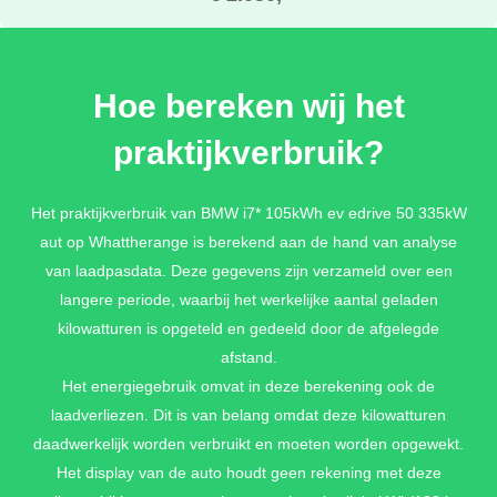
INNOVATION PACK
Hoe bereken wij het
Driving Assistant Professional + Parking Assistant Professional
praktijkverbruik?
€ 2.190,-
Het praktijkverbruik van BMW i7* 105kWh ev edrive 50 335kW
aut op Whattherange is berekend aan de hand van analyse
M SPORTPAKKET
van laadpasdata. Deze gegevens zijn verzameld over een
20 inch lichtmetalen M wielen Aerodynamics (styling 907 M) in
langere periode, waarbij het werkelijke aantal geladen
Bicolor Jet Black + Raamomlijsting M hoogglans Shadow Line +
kilowatturen is opgeteld en gedeeld door de afgelegde
M Sport exterieurpakket + M SPORT INTERIEUR + M Sport
interieurpakket + M Sportstuurwiel met leder bekleed inclusief
afstand.
Sport Boost functie
Het energiegebruik omvat in deze berekening ook de
€ 7.995,-
laadverliezen. Dit is van belang omdat deze kilowatturen
daadwerkelijk worden verbruikt en moeten worden opgewekt.
Het display van de auto houdt geen rekening met deze