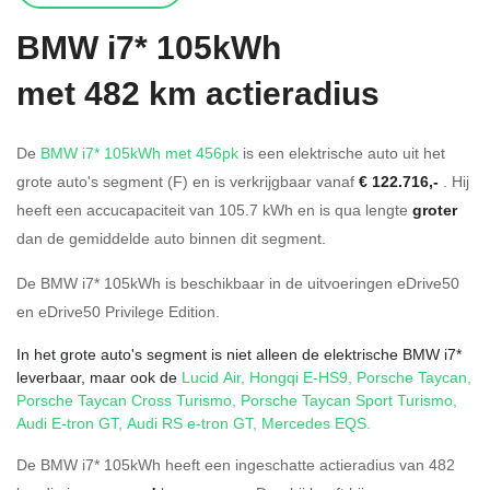
BMW
i7* 105kWh
met 482 km actieradius
De
BMW i7* 105kWh met 456pk
is een elektrische auto uit het
grote auto's segment (F) en is verkrijgbaar vanaf
€ 122.716,-
. Hij
heeft een accucapaciteit van 105.7
kWh en is qua lengte
groter
dan de gemiddelde auto binnen dit segment.
De BMW i7* 105kWh is beschikbaar in de
uitvoeringen
eDrive50
en
eDrive50 Privilege Edition
.
In het grote auto's segment is niet alleen de elektrische BMW i7*
leverbaar, maar ook de
Lucid Air
,
Hongqi E-HS9
,
Porsche Taycan
,
Porsche Taycan Cross Turismo
,
Porsche Taycan Sport Turismo
,
Audi E-tron GT
,
Audi RS e-tron GT
,
Mercedes EQS
.
De BMW i7* 105kWh heeft een ingeschatte actieradius van 482