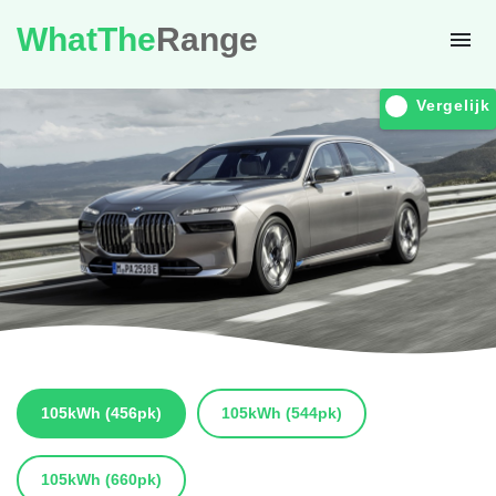
WhatThe
Range
Vergelijk
105kWh
(456pk)
105kWh
(544pk)
105kWh
(660pk)