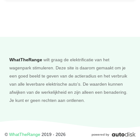
gebruik van leder in het interieur uit t.o.v. 7M7 met: ) +
Bovenzijde dashboard in Walknappa leder + Deurbekleding,
armleuning in Walknappa leder overige delen in Merino leder +
Hemelbekleding in Anthrazit Alcantara + Middentunnel in Merino
leder + M Interieurlijsten in Carbon Fibre met
zilverdraad/Pianolack Schwarz + Multifunctionele stoelen met
uitgebreide functies voor bestuurder en voorpassagier
€ 13.995,-
WhatTheRange
wilt graag de elektrificatie van het
wagenpark stimuleren. Deze site is daarom gemaakt om je
een goed beeld te geven van de actieradius en het verbruik
BMW INDIVIDUAL INTERIEUR MET
van alle leverbare elektrische auto's. De waarden kunnen
EXCLUSIEVE OMVANG (GRAN LUSSO)
afwijken van de werkelijkheid en zijn alleen een benadering.
(BMW Individual interieur met exclusieve omvang breidt het
Je kunt er geen rechten aan ontlenen.
gebruik van leder in het interieur uit t.o.v. 7M7 met: ) +
Bovenzijde dashboard in Walknappa leder + Deurbekleding,
armleuning in Walknappa leder overige delen in Merino leder +
Hemelbekleding in Anthrazit Alcantara + Middentunnel in Merino
leder + M Interieurlijsten in Carbon Fibre met
©
WhatTheRange
2019 - 2026
powered by
zilverdraad/Pianolack Schwarz + Multifunctionele stoelen met