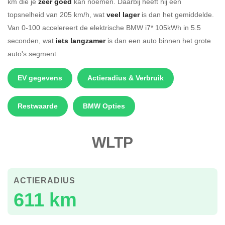
km die je
zeer goed
kan noemen. Daarbij heeft hij een
topsnelheid van 205 km/h, wat
veel lager
is dan het gemiddelde.
Van 0-100 accelereert de elektrische BMW i7* 105kWh in 5.5
seconden, wat
iets langzamer
is dan een auto binnen het grote
auto's segment.
EV gegevens
Actieradius & Verbruik
Restwaarde
BMW Opties
WLTP
ACTIERADIUS
611 km