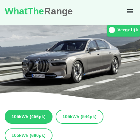
WhatThe
Range
Vergelijk
105kWh
(456pk)
105kWh
(544pk)
105kWh
(660pk)