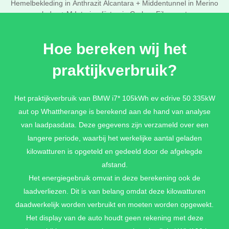
Hemelbekleding in Anthrazit Alcantara + Middentunnel in Merino
leder + M Interieurlijsten in Carbon Fibre met
zilverdraad/Pianolack Schwarz + Multifunctionele stoelen met
uitgebreide functies voor bestuurder en voorpassagier
Hoe bereken wij het
€ 13.995,-
praktijkverbruik?
BMW INDIVIDUAL INTERIEUR
Het praktijkverbruik van BMW i7* 105kWh ev edrive 50 335kW
Interieurlijsten in edelhoutuitvoering Spiegeleiche Grau-metallic
aut op Whattherange is berekend aan de hand van analyse
hoogglans + Multifunctionele stoelen met uitgebreide functies
van laadpasdata. Deze gegevens zijn verzameld over een
voor bestuurder en voorpassagier + M Hemelbekleding in
langere periode, waarbij het werkelijke aantal geladen
Anthrazit
kilowatturen is opgeteld en gedeeld door de afgelegde
€ 1.995,-
afstand.
Het energiegebruik omvat in deze berekening ook de
laadverliezen. Dit is van belang omdat deze kilowatturen
BMW INDIVIDUAL INTERIEUR
daadwerkelijk worden verbruikt en moeten worden opgewekt.
Interieurlijsten in edelhoutuitvoering Spiegeleiche Grau-metallic
Het display van de auto houdt geen rekening met deze
hoogglans + Multifunctionele stoelen met uitgebreide functies