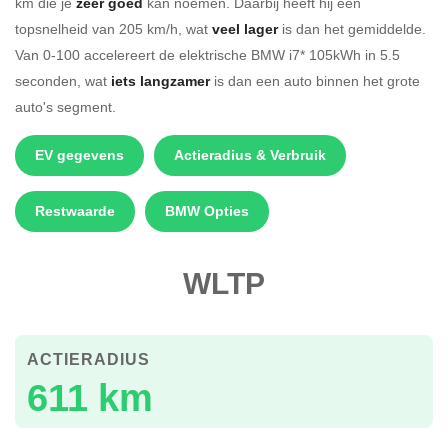
km die je
zeer goed
kan noemen. Daarbij heeft hij een
topsnelheid van 205 km/h, wat
veel lager
is dan het gemiddelde.
Van 0-100 accelereert de elektrische BMW i7* 105kWh in 5.5
seconden, wat
iets langzamer
is dan een auto binnen het grote
auto's segment.
EV gegevens
Actieradius & Verbruik
Restwaarde
BMW Opties
WLTP
ACTIERADIUS
611 km