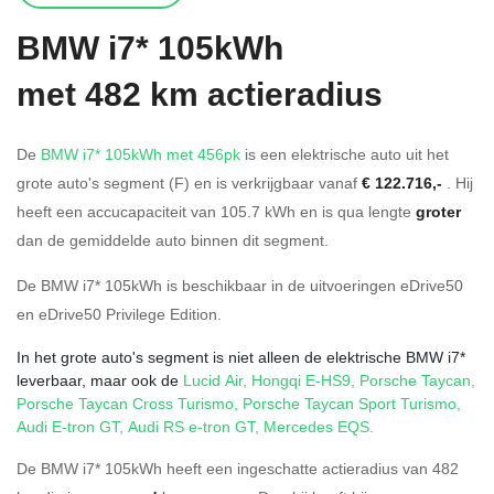
BMW
i7* 105kWh
met 482 km actieradius
De
BMW i7* 105kWh met 456pk
is een elektrische auto uit het
grote auto's segment (F) en is verkrijgbaar vanaf
€ 122.716,-
. Hij
heeft een accucapaciteit van 105.7
kWh en is qua lengte
groter
dan de gemiddelde auto binnen dit segment.
De BMW i7* 105kWh is beschikbaar in de
uitvoeringen
eDrive50
en
eDrive50 Privilege Edition
.
In het grote auto's segment is niet alleen de elektrische BMW i7*
leverbaar, maar ook de
Lucid Air
,
Hongqi E-HS9
,
Porsche Taycan
,
Porsche Taycan Cross Turismo
,
Porsche Taycan Sport Turismo
,
Audi E-tron GT
,
Audi RS e-tron GT
,
Mercedes EQS
.
De BMW i7* 105kWh heeft een ingeschatte actieradius van 482