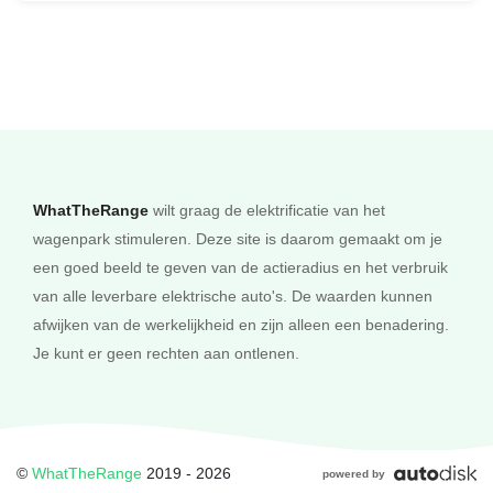
CONNOISSEUR PACK
Massagefunctie voor beide voorstoelen + Actieve stoelventilatie
voor beide voorstoelen
€ 2.050,-
WhatTheRange
wilt graag de elektrificatie van het
EXECUTIVE LOUNGE
wagenpark stimuleren. Deze site is daarom gemaakt om je
een goed beeld te geven van de actieradius en het verbruik
Executive Lounge Seating + Rear-seat Entertainment
van alle leverbare elektrische auto's. De waarden kunnen
Experience
afwijken van de werkelijkheid en zijn alleen een benadering.
€ 6.730,-
Je kunt er geen rechten aan ontlenen.
EXECUTIVE PACK
Executive Lounge Rear Console + Multifunctionele stoelen
©
WhatTheRange
2019 - 2026
powered by
achterin + Actieve stoelventilatie voor multifunctionele stoelen