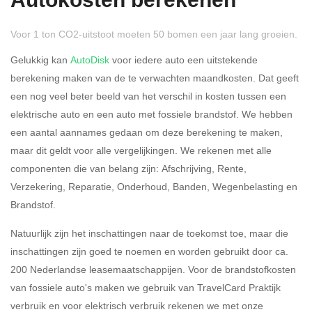
Autokosten berekenen
Voor 1 ton CO2-uitstoot moeten 50 bomen een jaar lang groeien.
Gelukkig kan
AutoDisk
voor iedere auto een uitstekende
berekening maken van de te verwachten maandkosten. Dat geeft
een nog veel beter beeld van het verschil in kosten tussen een
Rijdt u meer dan 500
Ja
Nee
elektrische auto en een auto met fossiele brandstof. We hebben
kilometer privé?
een aantal aannames gedaan om deze berekening te maken,
maar dit geldt voor alle vergelijkingen. We rekenen met alle
Belastingspercentage
componenten die van belang zijn: Afschrijving, Rente,
37,07% (Belastbaar tot €
Verzekering, Reparatie, Onderhoud, Banden, Wegenbelasting en
69.398,-)
Brandstof.
49,50% (Belastbaar van €
Natuurlijk zijn het inschattingen naar de toekomst toe, maar die
69.399,- )
inschattingen zijn goed te noemen en worden gebruikt door ca.
200 Nederlandse leasemaatschappijen. Voor de brandstofkosten
Eigen bijdrage
van fossiele auto's maken we gebruik van TravelCard Praktijk
verbruik en voor elektrisch verbruik rekenen we met onze