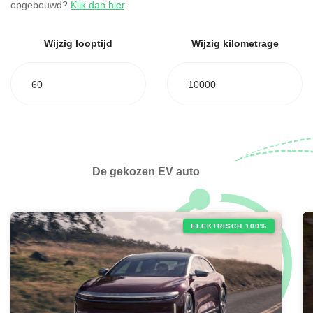
opgebouwd?
Klik dan hier
.
Wijzig looptijd
Wijzig kilometrage
60
10000
De gekozen EV auto
ELEKTRISCH 100%