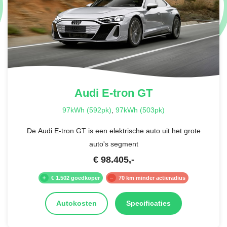
EXCLUSIEF NAPPA LEDER PAKKET
529A - Nappa leder | nevagrijs/Biskajeblauw + 561 - Design,
lichtgevende gordelsloten voor- en achteraan
€ 0,-
Audi
E-tron GT
97kWh (592pk)
,
97kWh (503pk)
De Audi E-tron GT is een elektrische auto uit het grote
auto's segment
€
98.405
,-
€ 1.502 goedkoper
70 km minder actieradius
Autokosten
Specificaties