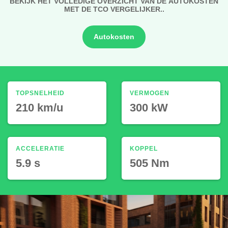
BEKIJK HET VOLLEDIGE OVERZICHT VAN DE AUTOKOSTEN
MET DE TCO VERGELIJKER..
Autokosten
TOPSNELHEID
VERMOGEN
210 km/u
300 kW
ACCELERATIE
KOPPEL
5.9 s
505 Nm