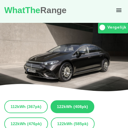
WhatThe
Range
Vergelijk
112kWh
(367pk)
122kWh
(408pk)
122kWh
(476pk)
122kWh
(585pk)