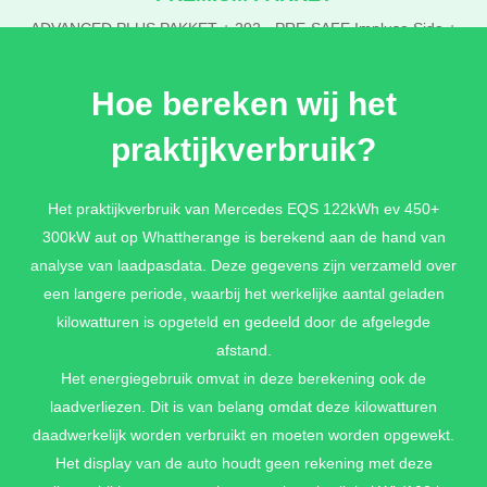
ADVANCED PLUS PAKKET + 292 - PRE-SAFE Impluse Side +
Multicontourstoelen + 589 - Omgevingsverlichting met
geanimeerde projectie van het Mercedes-Benz patroon 2x +
Hoe bereken wij het
GUARD 360 inbraakwerend warmte - en geluidsisolerend
gelaagd veiligheidsglas + P21 - AIR BALANCE pakket
praktijkverbruik?
€ 8.470,-
Het praktijkverbruik van Mercedes EQS 122kWh ev 450+
300kW aut op Whattherange is berekend aan de hand van
EXECUTIVE REAR SEAT PAKKET
analyse van laadpasdata. Deze gegevens zijn verzameld over
561 - Designerveiligheidsgordels vooraan en achteraan + 7U3 -
een langere periode, waarbij het werkelijke aantal geladen
Executive seats + 322 - Nek- en schouderverwarming achteraan
kilowatturen is opgeteld en gedeeld door de afgelegde
+ 452 - Passagiersstoel vooraan elektrisch verstelbaar vanuit
het achtercompartiment + 406 - Multicountourstoelen achteraan
afstand.
met met actieve kussens en massagefunctie + 903 -
Het energiegebruik omvat in deze berekening ook de
stoelverwarming Plus achteraan
laadverliezen. Dit is van belang omdat deze kilowatturen
€ 3.933,-
daadwerkelijk worden verbruikt en moeten worden opgewekt.
Het display van de auto houdt geen rekening met deze