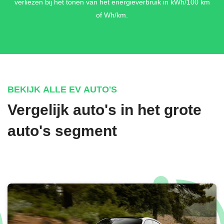
verliezen bij het tonen van het energieverbruik in kWh/100 km
REAR SEAT PAKKET PLUS
of Wh/km.
236 - Adaptieve verlichting achter + 306 - Gordel - en zijdelings
airbags achteraan + 402 - Stoelventilatie /-verwarming
achteraan
€ 2.844,-
BEKIJK ALLE EV AUTO'S
Vergelijk auto's in het grote
MANUFAKTUR INTERIEURPAKKET
328 - Verlichte instaplijsten "Mercedes-Benz" + 418 -
auto's segment
MANUFAKTUR stuurwiel in tweekleurig nappaleder + 590 -
Omgevingsverlichting met geanimeerde projectie van het
Mercedes-Benz patroon, 4x + B62 - MANUFAKTUR vloermatten
hoopolig met geborduurde Mercedes - Benz ster + C06 -
MANUFAKTUR hoofdkussen met geborduurde Mercedes - Benz
ster
€ 8.894,-