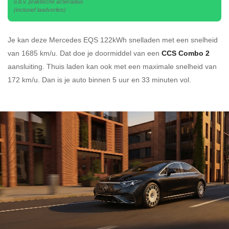
o.b.v. praktische actieradius
(inclusief laadverlies)
Je kan deze Mercedes EQS 122kWh
snelladen
met een snelheid
van 1685 km/u.
Dat doe je doormiddel van een
CCS Combo 2
aansluiting.
Thuis laden kan ook met een maximale snelheid van
172 km/u. Dan is je auto binnen
5 uur en
33 minuten vol.