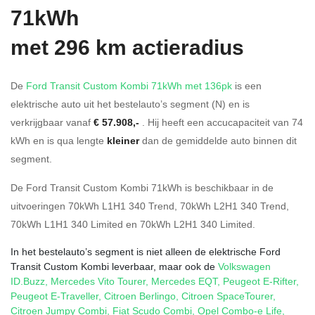
71kWh
met 296 km actieradius
De
Ford Transit Custom Kombi 71kWh met 136pk
is een
elektrische auto uit het bestelauto’s segment (N) en is
verkrijgbaar vanaf
€ 57.908,-
. Hij heeft een accucapaciteit van 74
kWh en is qua lengte
kleiner
dan de gemiddelde auto binnen dit
segment.
De Ford Transit Custom Kombi 71kWh is beschikbaar in de
uitvoeringen
70kWh L1H1 340 Trend
,
70kWh L2H1 340 Trend
,
70kWh L1H1 340 Limited
en
70kWh L2H1 340 Limited
.
In het bestelauto’s segment is niet alleen de elektrische Ford
Transit Custom Kombi leverbaar, maar ook de
Volkswagen
ID.Buzz
,
Mercedes Vito Tourer
,
Mercedes EQT
,
Peugeot E-Rifter
,
Peugeot E-Traveller
,
Citroen Berlingo
,
Citroen SpaceTourer
,
Citroen Jumpy Combi
,
Fiat Scudo Combi
,
Opel Combo-e Life
,