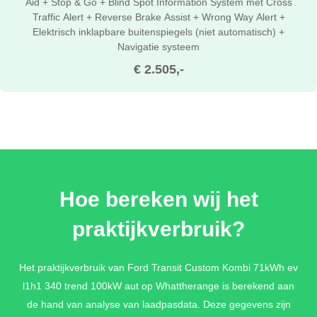
Aid + Stop & Go + Blind Spot Information System met Cross
Traffic Alert + Reverse Brake Assist + Wrong Way Alert +
Elektrisch inklapbare buitenspiegels (niet automatisch) +
Navigatie systeem
€ 2.505,-
Hoe bereken wij het
praktijkverbruik?
Het praktijkverbruik van Ford Transit Custom Kombi 71kWh ev
l1h1 340 trend 100kW aut op Whattherange is berekend aan
de hand van analyse van laadpasdata. Deze gegevens zijn