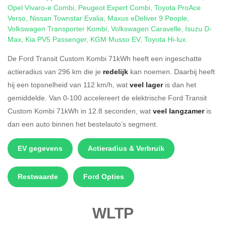
Opel Vivaro-e Combi
,
Peugeot Expert Combi
,
Toyota ProAce
Verso
,
Nissan Townstar Evalia
,
Maxus eDeliver 9 People
,
Volkswagen Transporter Kombi
,
Volkswagen Caravelle
,
Isuzu D-
Max
,
Kia PV5 Passenger
,
KGM Musso EV
,
Toyota Hi-lux
.
De Ford Transit Custom Kombi 71kWh heeft een ingeschatte
actieradius van 296 km die je
redelijk
kan noemen. Daarbij heeft
hij een topsnelheid van 112 km/h, wat
veel lager
is dan het
gemiddelde. Van 0-100 accelereert de elektrische Ford Transit
Custom Kombi 71kWh in 12.8 seconden, wat
veel langzamer
is
dan een auto binnen het bestelauto’s segment.
EV gegevens
Actieradius & Verbruik
Restwaarde
Ford Opties
WLTP