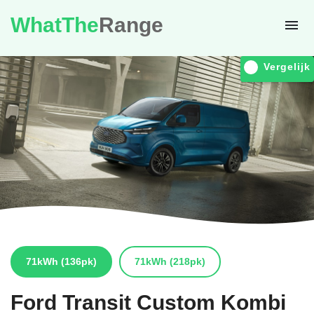
WhatThe
Range
Vergelijk
71kWh
(136pk)
71kWh
(218pk)
Ford
Transit Custom Kombi