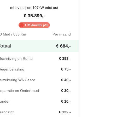
mhev edition 107kW edct aut
€
35.899
,-
€ 31 duurder p/m
0 Mnd / 833 Km
Per maand
otaal
€ 684,-
fschrijving en Rente
€ 393,-
egenbelasting
€ 75,-
erzekering WA Casco
€ 40,-
eparatie en Onderhoud
€ 30,-
anden
€ 10,-
randstof
€ 132,-