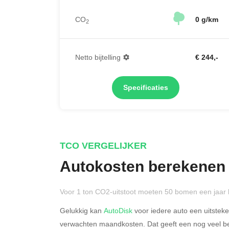
CO
0 g/km
2
Netto bijtelling
€ 244,-
Specificaties
TCO VERGELIJKER
Autokosten berekenen
Voor 1 ton CO2-uitstoot moeten 50 bomen een jaar 
Gelukkig kan
AutoDisk
voor iedere auto een uitstek
verwachten maandkosten. Dat geeft een nog veel bet
Rijdt u meer dan 500