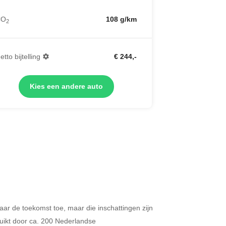
CO
108 g/km
2
etto bijtelling
€ 244,-
Kies een andere auto
 naar de toekomst toe, maar die inschattingen zijn
Merken op basis van segment
ikt door ca. 200 Nederlandse
ijdt u meer dan 500