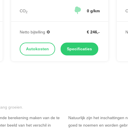
CO
0 g/km
2
Netto bijtelling
€ 246,-
N
Autokosten
Specificaties
lang groeien.
ende berekening maken van de te
Natuurlijk zijn het inschattingen
er beeld van het verschil in
goed te noemen en worden gebru
Rijdt u meer dan 500
R