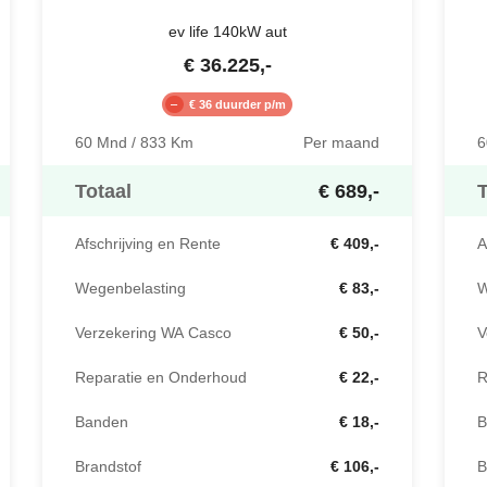
ev life 140kW aut
€
36.225
,-
€ 36 duurder p/m
60 Mnd / 833 Km
Per maand
6
Totaal
€ 689,-
T
Afschrijving en Rente
€ 409,-
A
Wegenbelasting
€ 83,-
W
Verzekering WA Casco
€ 50,-
V
Reparatie en Onderhoud
€ 22,-
R
Banden
€ 18,-
B
Brandstof
€ 106,-
B