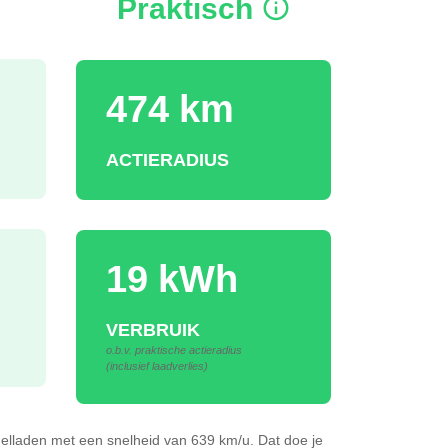
Praktisch
474 km
ACTIERADIUS
19 kWh
VERBRUIK
o.b.v. praktische actieradius
(inclusief laadverlies)
elladen
met een snelheid van 639 km/u.
Dat doe je