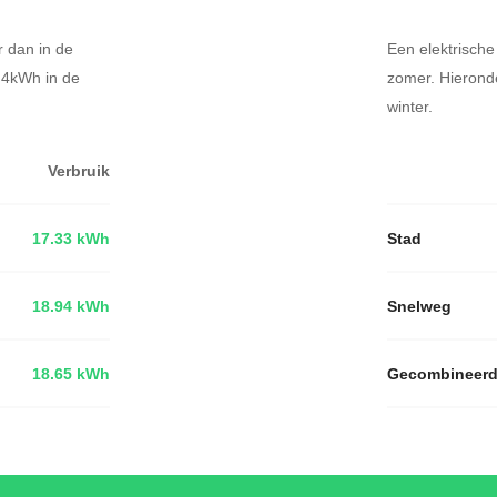
r dan in de
Een elektrische
1.4kWh in de
zomer. Hierond
winter.
Verbruik
17.33 kWh
Stad
18.94 kWh
Snelweg
18.65 kWh
Gecombineer