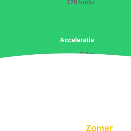
170 km/u
Acceleratie
7.7 s
Zomer