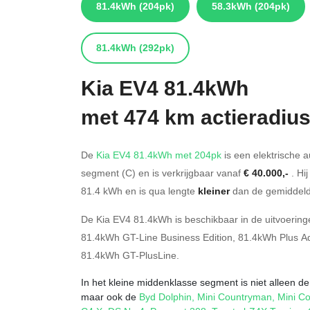
81.4kWh
(204pk)
58.3kWh
(204pk)
81.4kWh
(292pk)
Kia
EV4 81.4kWh
met 474 km actieradiu
De
Kia EV4 81.4kWh met 204pk
is een elektrische a
segment (C) en is verkrijgbaar vanaf
€ 40.000,-
. Hi
81.4
kWh en is qua lengte
kleiner
dan de gemiddeld
De Kia EV4 81.4kWh is beschikbaar in de
uitvoering
81.4kWh GT-Line Business Edition
,
81.4kWh Plus A
81.4kWh GT-PlusLine
.
In het kleine middenklasse segment is niet alleen de
maar ook de
Byd Dolphin
,
Mini Countryman
,
Mini Co