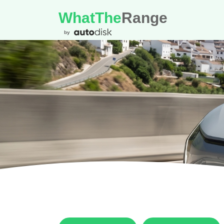
WhatThe
Range
by