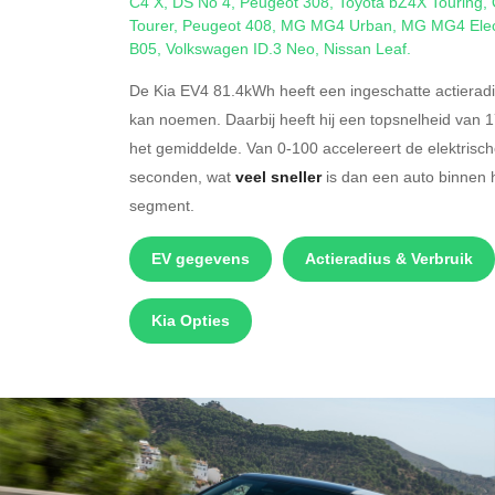
C4 X
,
DS No 4
,
Peugeot 308
,
Toyota bZ4X Touring
,
Tourer
,
Peugeot 408
,
MG MG4 Urban
,
MG MG4 Elec
B05
,
Volkswagen ID.3 Neo
,
Nissan Leaf
.
De Kia EV4 81.4kWh heeft een ingeschatte actierad
kan noemen. Daarbij heeft hij een topsnelheid van 
het gemiddelde. Van 0-100 accelereert de elektrisc
seconden, wat
veel sneller
is dan een auto binnen 
segment.
EV gegevens
Actieradius & Verbruik
Kia Opties