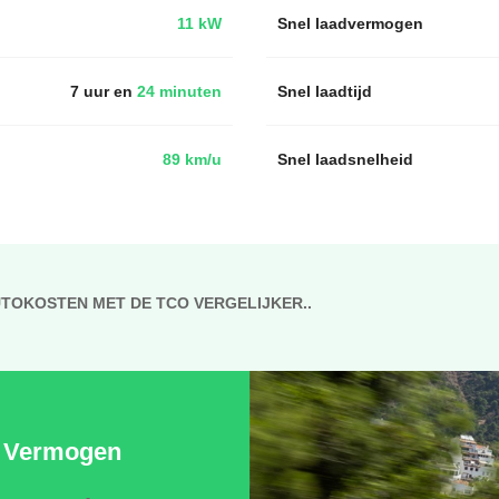
11 kW
Snel laadvermogen
7 uur en
24 minuten
Snel laadtijd
89 km/u
Snel laadsnelheid
UTOKOSTEN MET DE TCO VERGELIJKER..
Vermogen