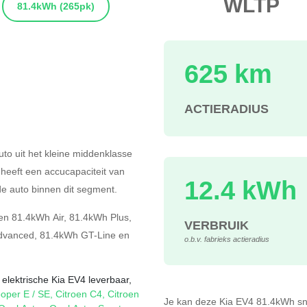
WLTP
81.4kWh
(265pk)
625 km
ACTIERADIUS
s
uto uit het kleine middenklasse
j heeft een accucapaciteit van
12.4 kWh
e auto binnen dit segment.
en
81.4kWh Air
,
81.4kWh Plus
,
VERBRUIK
dvanced
,
81.4kWh GT-Line
en
o.b.v. fabrieks actieradius
 elektrische Kia EV4 leverbaar,
oper E / SE
,
Citroen C4
,
Citroen
Je kan deze Kia EV4 81.4kWh
sn