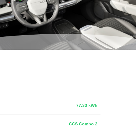
77.33 kWh
CCS Combo 2