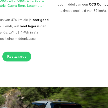
Opel Astra
,
Opel Astra Sports
doormiddel van een
CCS Combo
tric
,
Cupra Born
,
Leapmotor
maximale snelheid van 89 km/u. 
ius van 474 km die je
zeer goed
170 km/h, wat
veel lager
is dan
he Kia EV4 81.4kWh in 7.7
het kleine middenklasse
Restwaarde